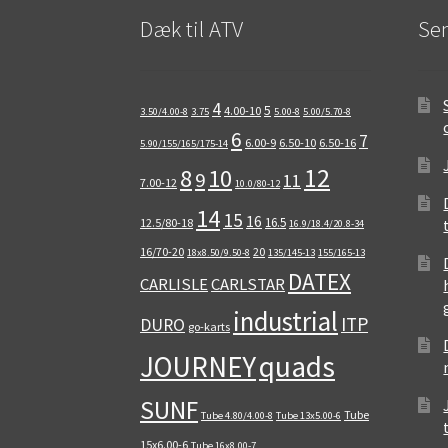
Dæk til ATV
Sen
4
5
4.00-10
3.50/4.00-8
3.75
5.00-8
5.00/5.70-8
6
7
6.00-9
6.50-10
6.50-16
5.90/155/165/175-14
12
8
10
9
11
7.00-12
10.0/80-12
14
15
16
16.5
12.5/80-18
16.9/18.4/20.8-34
16/70-20
20
18x8.50/9.50-8
135/145-13
155/165-13
DATEX
CARLISLE
CARLSTAR
industrial
ITP
DURO
go-karts
quads
JOURNEY
SUNF
Tube
Tube 4.80/4.00-8
Tube 13x5.00-6
15x6.00-6
Tube 16x8.00-7