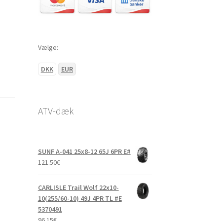
Vælge:
DKK
EUR
ATV-dæk
SUNF A-041 25x8-12 65J 6PR E#
121.50
€
CARLISLE Trail Wolf 22x10-
10(255/60-10) 49J 4PR TL #E
5370491
96.15
€