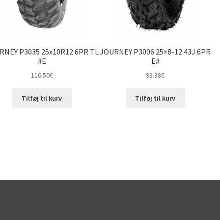
RNEY P3035 25x10R12 6PR TL
JOURNEY P3006 25×8-12 43J 6PR
#E
E#
116.50
€
98.38
€
Tilføj til kurv
Tilføj til kurv