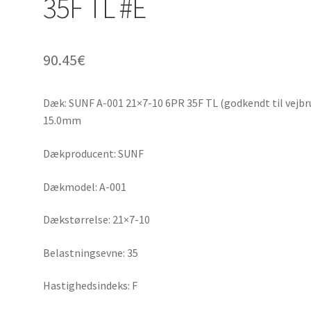
35F TL #E
90.45
€
Dæk: SUNF A-001 21×7-10 6PR 35F TL (godkendt til vejbru
15.0mm
Dækproducent: SUNF
Dækmodel: A-001
Dækstørrelse: 21×7-10
Belastningsevne: 35
Hastighedsindeks: F