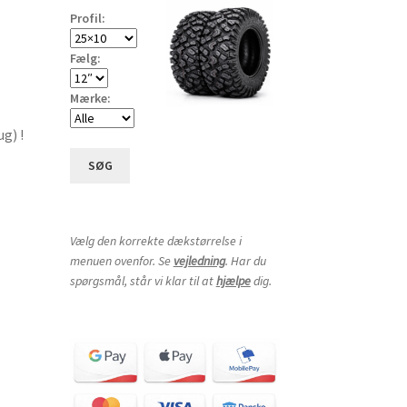
Profil:
Fælg:
Mærke:
g) !
SØG
Vælg den korrekte dækstørrelse i
menuen ovenfor. Se
vejledning
. Har du
spørgsmål, står vi klar til at
hjælpe
dig.