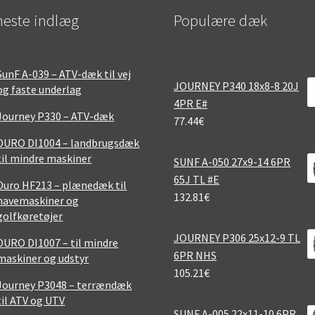
este indlæg
Populære dæk
SunF A-039 – ATV-dæk til vej
JOURNEY P340 18x8-8 20J
og faste underlag
4PR E#
Journey P330 – ATV-dæk
77.44
€
DURO DI1004 – landbrugsdæk
til mindre maskiner
SUNF A-050 27x9-14 6PR
65J TL #E
Duro HF213 – plænedæk til
132.81
€
havemaskiner og
golfkøretøjer
JOURNEY P306 25x12-9 TL
DURO DI1007 – til mindre
6PR NHS
maskiner og udstyr
105.21
€
Journey P3048 – terrændæk
til ATV og UTV
SUNF A-005 22x11-10 6PR