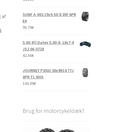
SUNF A-003 19x9.50-8 35F 6PR
 af
E#
95.79
€
å
5.00-8)] Datex 5.00-8, 18x7-8
JS2 06-0728
42.56
€
JOURNEY P3501 30x9R14 77J
8PR TL NHS
143.09
€
Brug for motorcykeldæk?