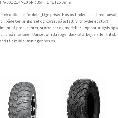
 A-001 21×7-10 6PR 35F TL #E ! 15.0mm
dæk online til fordelagtige priser. Hos os finder du et bredt udvalg
til både terrænkørsel og kørsel på asfalt. Vi tilbyder et stort
iment af producenter, størrelser og modeller – og naturligvis ogs
til små maskiner. Uanset om du søger dæk til arbejde eller fritid,
er du fleksible løsninger hos os.