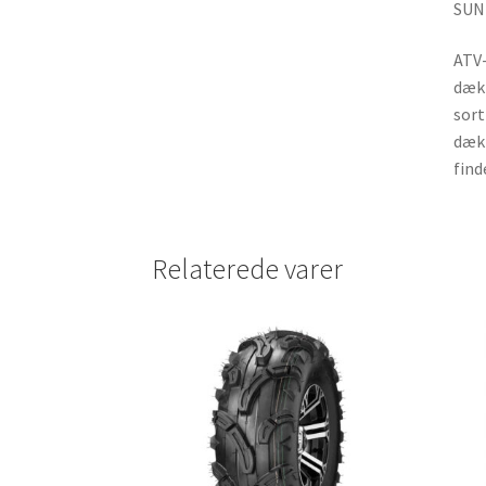
SUNF
ATV-
dæk 
sort
dæk 
find
Relaterede varer