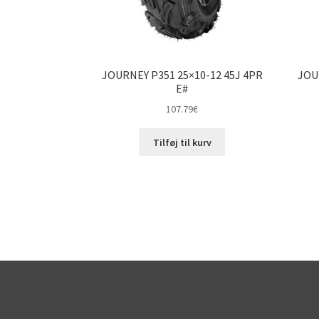
JOURNEY P351 25×10-12 45J 4PR
JOU
E#
107.79
€
Tilføj til kurv