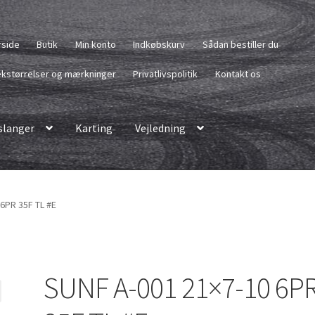
rside
Butik
Min konto
Indkøbskurv
Sådan bestiller du
kstørrelser og mærkninger
Privatlivspolitik
Kontakt os
langer
Karting
Vejledning
6PR 35F TL #E
SUNF A-001 21×7-10 6P