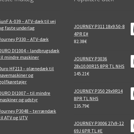
SunF A-039 – ATV-dæk til vej
JOURNEY P311 18x9.50-8
og faste underlag
4PR E#
Journey P330 – ATV-dæk
82.38
€
DURO DI1004 – landbrugsdæk
til mindre maskiner
JOURNEY P3036
28x10.00R15 8PR TL NHS
Duro HF213 – plænedæk til
145.21
€
havemaskiner og
golfkøretøjer
JOURNEY P350 29x9R14
DURO DI1007 – til mindre
8PR TL NHS
maskiner og udstyr
135.79
€
Journey P3048 – terrændæk
til ATV og UTV
JOURNEY P3006 27x9-12
69J 6PR TL #E