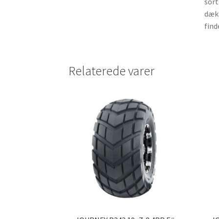
sort
dæk 
find
Relaterede varer