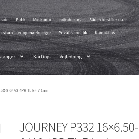
rside
Butik
Min konto
Indkøbskurv
Sådan bestiller du
kstørrelser og mærkninger
Privatlivspolitik
Kontakt os
langer
Karting
Vejledning
50-8 64A3 4PR TL E# 7.1mm
JOURNEY P332 16×6.50-