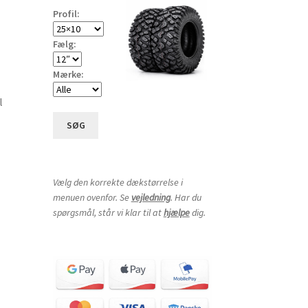
Profil:
Fælg:
Mærke:
l
SØG
Vælg den korrekte dækstørrelse i
menuen ovenfor. Se
vejledning
. Har du
spørgsmål, står vi klar til at
hjælpe
dig.