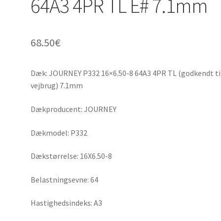
64A3 4PR TL E# 7.1mm
68.50
€
Dæk: JOURNEY P332 16×6.50-8 64A3 4PR TL (godkendt ti
vejbrug) 7.1mm
Dækproducent: JOURNEY
Dækmodel: P332
Dækstørrelse: 16X6.50-8
Belastningsevne: 64
Hastighedsindeks: A3