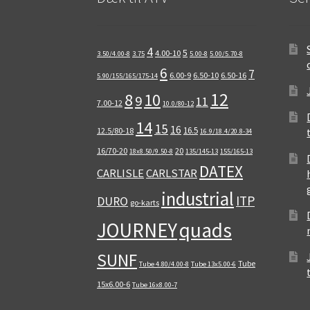
4
5
4.00-10
3.50/4.00-8
3.75
5.00-8
5.00/5.70-8
6
7
6.00-9
6.50-10
6.50-16
5.90/155/165/175-14
12
8
10
9
11
7.00-12
10.0/80-12
14
15
16
16.5
12.5/80-18
16.9/18.4/20.8-34
16/70-20
20
18x8.50/9.50-8
135/145-13
155/165-13
DATEX
CARLISLE
CARLSTAR
industrial
ITP
DURO
go-karts
quads
JOURNEY
SUNF
Tube
Tube 4.80/4.00-8
Tube 13x5.00-6
15x6.00-6
Tube 16x8.00-7