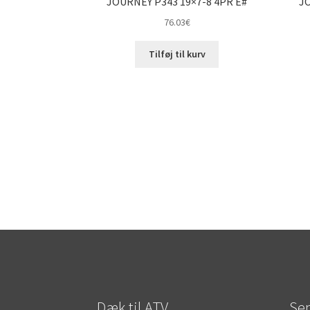
JOURNEY P343 19×7-8 4PR E#
JO
76.03
€
Tilføj til kurv
Dæk til ATV
Sen