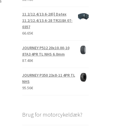
å
11.2/12.4/13.6-28)] Datex
11.2/12.4/13.6-28 TR218A 07-
0357
66.65
€
JOURNEY P512 20x10.00-10
87A3 4PR TL NHS 6.0mm
87.48
€
JOURNEY P350 23x8-11 4PR TL
NHS
95.56
€
Brug for motorcykeldæk?