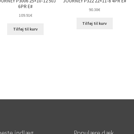
URNEY P3006 25×10-12 50J
JOURNEY P322 22×11-8 4PR E#
6PR E#
90.38
€
109.91
€
Tilføj til kurv
Tilføj til kurv
este indlæg
Populære dæk