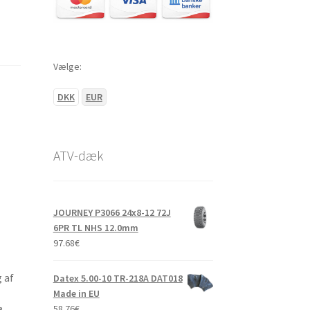
Vælge:
DKK
EUR
ATV-dæk
JOURNEY P3066 24x8-12 72J
6PR TL NHS 12.0mm
97.68
€
 af
Datex 5.00-10 TR-218A DAT018
Made in EU
58.76
€