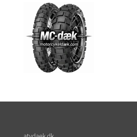
atvdaek.dk