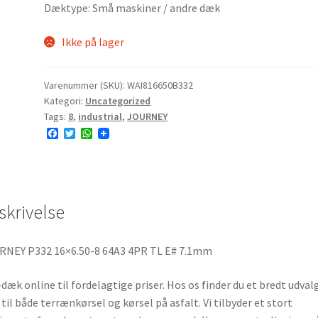
Dæktype: Små maskiner / andre dæk
Ikke på lager
Varenummer (SKU):
WAI816650B332
Kategori:
Uncategorized
Tags:
8
,
industrial
,
JOURNEY
F
T
W
a
w
h
c
i
a
e
t
t
b
t
s
o
e
A
o
r
p
skrivelse
k
p
RNEY P332 16×6.50-8 64A3 4PR TL E# 7.1mm
dæk online til fordelagtige priser. Hos os finder du et bredt udvalg
til både terrænkørsel og kørsel på asfalt. Vi tilbyder et stort