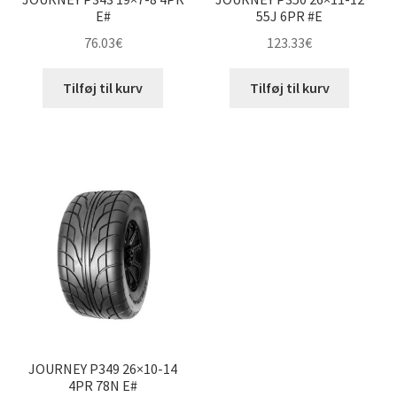
E#
55J 6PR #E
76.03
€
123.33
€
Tilføj til kurv
Tilføj til kurv
JOURNEY P349 26×10-14
4PR 78N E#