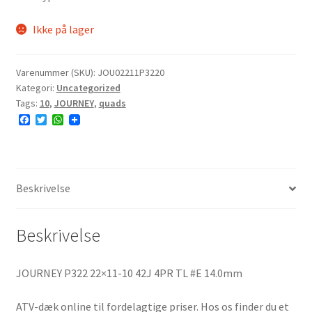
Ikke på lager
Varenummer (SKU):
JOU02211P3220
Kategori:
Uncategorized
Tags:
10
,
JOURNEY
,
quads
F
T
W
a
w
h
c
i
a
e
t
t
b
t
s
o
e
A
o
r
p
Beskrivelse
k
p
Beskrivelse
JOURNEY P322 22×11-10 42J 4PR TL #E 14.0mm
ATV-dæk online til fordelagtige priser. Hos os finder du et