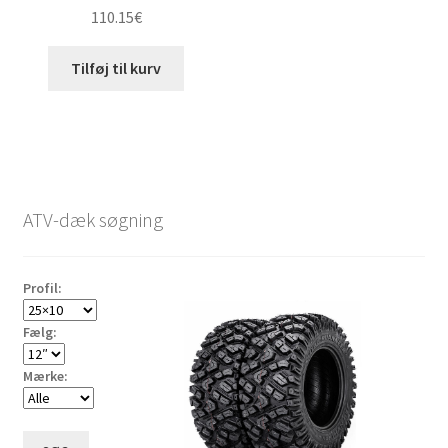
110.15
€
Tilføj til kurv
ATV-dæk søgning
Profil:
Fælg:
Mærke: