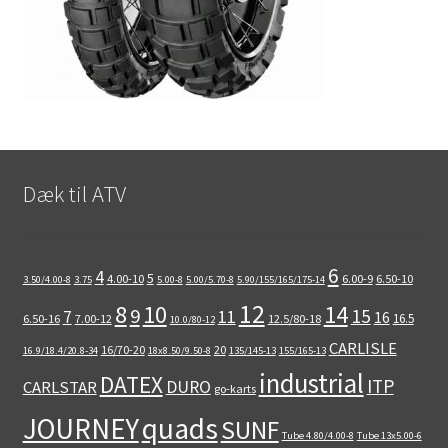
Dæk til ATV
6
4
5
4.00-10
6.00-9
6.50-10
3.50/4.00-8
3.75
5.00-8
5.00/5.70-8
5.90/155/165/175-14
12
8
10
14
9
15
11
7
16
16.5
6.50-16
7.00-12
12.5/80-18
10.0/80-12
CARLISLE
16/70-20
20
16.9/18.4/20.8-34
18x8.50/9.50-8
135/145-13
155/165-13
industrial
DATEX
ITP
DURO
CARLSTAR
go-karts
quads
JOURNEY
SUNF
Tube 4.80/4.00-8
Tube 13x5.00-6