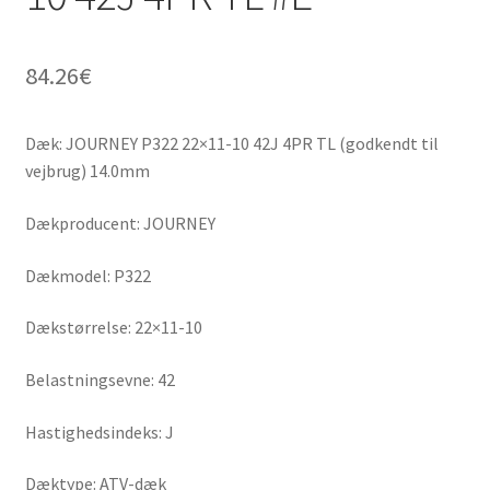
84.26
€
Dæk: JOURNEY P322 22×11-10 42J 4PR TL (godkendt til
vejbrug) 14.0mm
Dækproducent: JOURNEY
Dækmodel: P322
Dækstørrelse: 22×11-10
Belastningsevne: 42
Hastighedsindeks: J
Dæktype: ATV-dæk