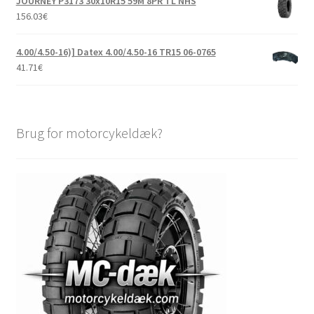
JOURNEY P3173 30x10R15 59M 8PR TL NHS
156.03
€
4.00/4.50-16)] Datex 4.00/4.50-16 TR15 06-0765
41.71
€
Brug for motorcykeldæk?