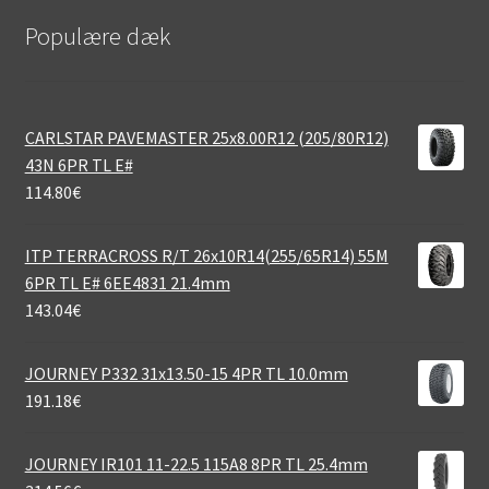
Populære dæk
CARLSTAR PAVEMASTER 25x8.00R12 (205/80R12)
43N 6PR TL E#
114.80
€
ITP TERRACROSS R/T 26x10R14(255/65R14) 55M
6PR TL E# 6EE4831 21.4mm
143.04
€
JOURNEY P332 31x13.50-15 4PR TL 10.0mm
191.18
€
JOURNEY IR101 11-22.5 115A8 8PR TL 25.4mm