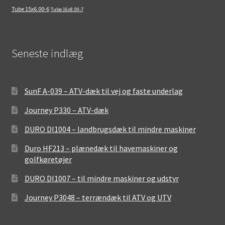
Tube 15x6.00-6
Tube 16x8.00-7
Seneste indlæg
SunF A-039 – ATV-dæk til vej og faste underlag
Journey P330 – ATV-dæk
DURO DI1004 – landbrugsdæk til mindre maskiner
Duro HF213 – plænedæk til havemaskiner og
golfkøretøjer
DURO DI1007 – til mindre maskiner og udstyr
Journey P3048 – terrændæk til ATV og UTV