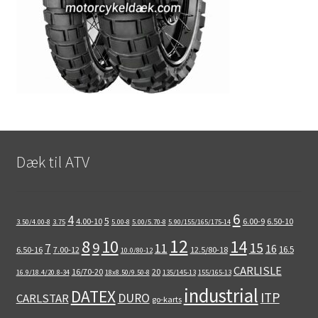
Dæk til ATV
6
4
5
4.00-10
6.00-9
6.50-10
3.50/4.00-8
3.75
5.00-8
5.00/5.70-8
5.90/155/165/175-14
12
8
10
14
9
15
11
7
16
16.5
6.50-16
7.00-12
12.5/80-18
10.0/80-12
CARLISLE
16/70-20
20
16.9/18.4/20.8-34
18x8.50/9.50-8
135/145-13
155/165-13
industrial
DATEX
ITP
DURO
CARLSTAR
go-karts