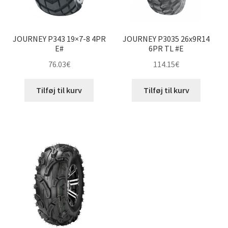
JOURNEY P343 19×7-8 4PR
JOURNEY P3035 26x9R14
E#
6PR TL #E
76.03
€
114.15
€
Tilføj til kurv
Tilføj til kurv