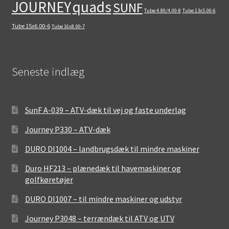
quads
JOURNEY
SUNF
Tube 4.80/4.00-8
Tube 13x5.00-6
Tube 15x6.00-6
Tube 16x8.00-7
Seneste indlæg
SunF A-039 – ATV-dæk til vej og faste underlag
Journey P330 – ATV-dæk
DURO DI1004 – landbrugsdæk til mindre maskiner
Duro HF213 – plænedæk til havemaskiner og
golfkøretøjer
DURO DI1007 – til mindre maskiner og udstyr
Journey P3048 – terrændæk til ATV og UTV