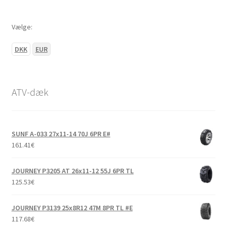
Vælge:
DKK
EUR
ATV-dæk
SUNF A-033 27x11-14 70J 6PR E#
161.41
€
JOURNEY P3205 AT 26x11-12 55J 6PR TL
125.53
€
JOURNEY P3139 25x8R12 47M 8PR TL #E
117.68
€