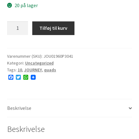
20 på lager
JOURNEY
Tilføj til kurv
P3041
19x6-
10
14F
Varenummer (SKU):
JOU01960P3041
Kategori:
Uncategorized
4PR
Tags:
10
,
JOURNEY
,
quads
TL
F
T
W
NHS
a
w
h
antal
c
i
a
e
t
t
b
t
s
o
e
A
o
r
p
Beskrivelse
k
p
Beskrivelse