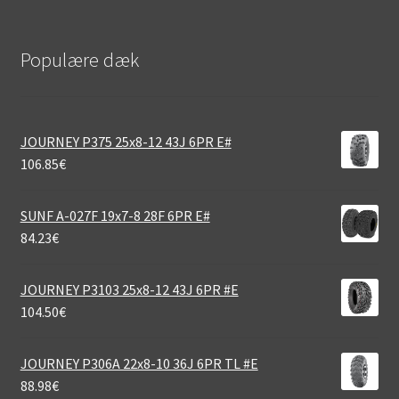
Populære dæk
JOURNEY P375 25x8-12 43J 6PR E#
106.85
€
SUNF A-027F 19x7-8 28F 6PR E#
84.23
€
JOURNEY P3103 25x8-12 43J 6PR #E
104.50
€
JOURNEY P306A 22x8-10 36J 6PR TL #E
88.98
€