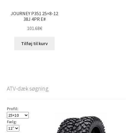
JOURNEY P351 25×8-12
38J 4PR E#
101.68
€
Tilføj til kurv
ATV-dæk søgning
Profil:
Fælg: