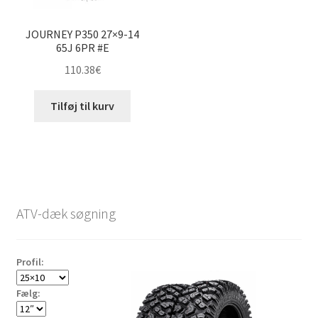
JOURNEY P350 27×9-14
65J 6PR #E
110.38
€
Tilføj til kurv
ATV-dæk søgning
Profil:
Fælg: