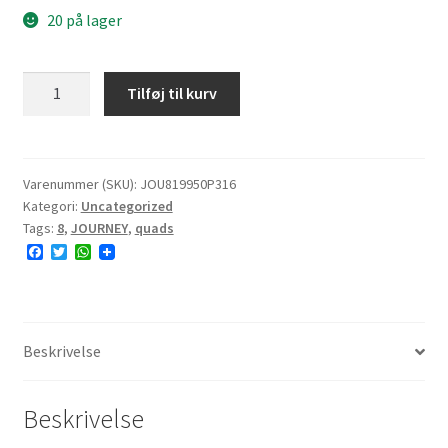
20 på lager
JOURNEY
Tilføj til kurv
P316
19x9.50-
8
36F
Varenummer (SKU):
JOU819950P316
Kategori:
Uncategorized
4PR
Tags:
8
,
JOURNEY
,
quads
E#
F
T
W
antal
a
w
h
c
i
a
e
t
t
b
t
s
o
e
A
o
r
p
Beskrivelse
k
p
Beskrivelse