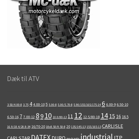
Dæk til ATV
6
4
5
4.00-10
6.00-9
6.50-10
3.50/4.00-8
3.75
5.00-8
5.00/5.70-8
5.90/155/165/175-14
12
8
10
14
9
15
11
7
16
16.5
6.50-16
7.00-12
12.5/80-18
10.0/80-12
CARLISLE
16/70-20
20
16.9/18.4/20.8-34
18x8.50/9.50-8
135/145-13
155/165-13
industrial
DATEX
ITP
DURO
CARLSTAR
go-karts