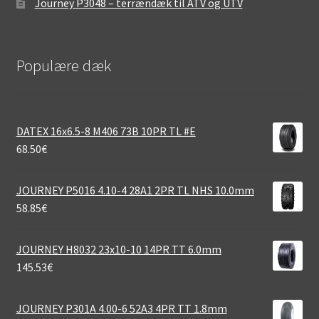
Journey P3048 – terrændæk til ATV og UTV
Populære dæk
DATEX 16x6.5-8 M406 73B 10PR TL #E
68.50
€
JOURNEY P5016 4.10-4 28A1 2PR TL NHS 10.0mm
58.85
€
JOURNEY H8032 23x10-10 14PR TT 6.0mm
145.53
€
JOURNEY P301A 4.00-6 52A3 4PR TT 1.8mm