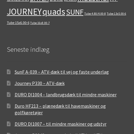
quads
JOURNEY
SUNF
Tube 4.80/4.00-8
Tube 13x5.00-6
Tube 15x6.00-6
Tube 16x8.00-7
Seneste indlæg
SunF A-039 – ATV-dæk til vej og faste underlag
Journey P330 – ATV-dæk
DURO DI1004 – landbrugsdæk til mindre maskiner
Duro HF213 – plænedæk til havemaskiner og
golfkøretøjer
DURO DI1007 – til mindre maskiner og udstyr