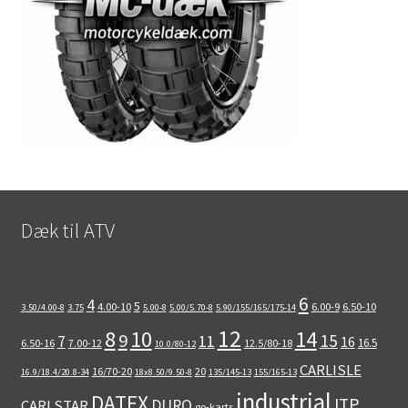
Dæk til ATV
6
4
5
4.00-10
6.00-9
6.50-10
3.50/4.00-8
3.75
5.00-8
5.00/5.70-8
5.90/155/165/175-14
12
8
10
14
9
15
11
7
16
16.5
6.50-16
7.00-12
12.5/80-18
10.0/80-12
CARLISLE
16/70-20
20
16.9/18.4/20.8-34
18x8.50/9.50-8
135/145-13
155/165-13
industrial
DATEX
ITP
DURO
CARLSTAR
go-karts