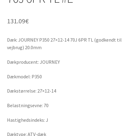
131.09
€
Dæk: JOURNEY P350 27×12-14 70J 6PR TL (godkendt til
vejbrug) 20.0mm
Dækproducent: JOURNEY
Dækmodel: P350
Dækstørrelse: 27×12-14
Belastningsevne: 70
Hastighedsindeks: J
Dæktype: ATV-dæk