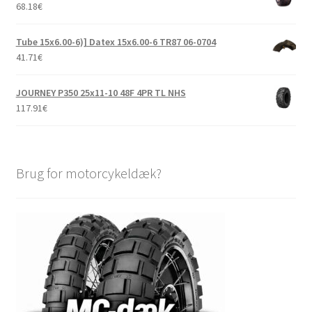
68.18
€
Tube 15x6.00-6)] Datex 15x6.00-6 TR87 06-0704
41.71
€
JOURNEY P350 25x11-10 48F 4PR TL NHS
117.91
€
Brug for motorcykeldæk?