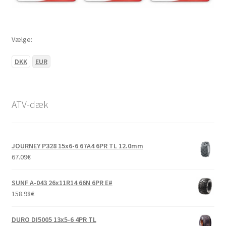
Vælge:
DKK
EUR
ATV-dæk
JOURNEY P328 15x6-6 67A4 6PR TL 12.0mm
67.09
€
SUNF A-043 26x11R14 66N 6PR E#
158.98
€
DURO DI5005 13x5-6 4PR TL