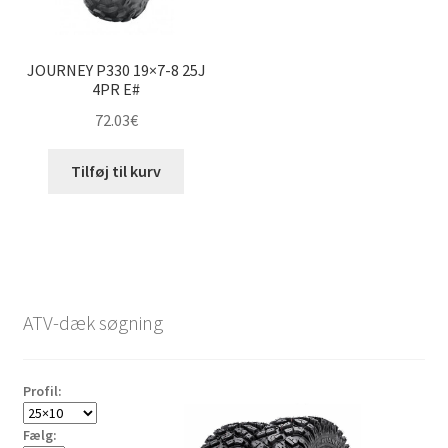
JOURNEY P330 19×7-8 25J
4PR E#
72.03
€
Tilføj til kurv
ATV-dæk søgning
Profil:
Fælg: