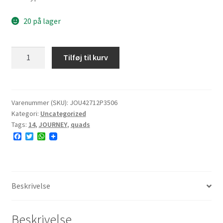
20 på lager
JOURNEY
Tilføj til kurv
P350
27x12-
14
70J
Varenummer (SKU):
JOU42712P3506
Kategori:
Uncategorized
6PR
Tags:
14
,
JOURNEY
,
quads
TL
F
T
W
#E
a
w
h
antal
c
i
a
e
t
t
b
t
s
o
e
A
o
r
p
Beskrivelse
k
p
Beskrivelse