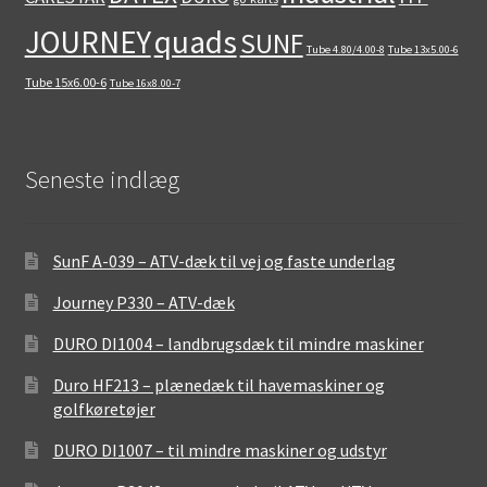
quads
JOURNEY
SUNF
Tube 4.80/4.00-8
Tube 13x5.00-6
Tube 15x6.00-6
Tube 16x8.00-7
Seneste indlæg
SunF A-039 – ATV-dæk til vej og faste underlag
Journey P330 – ATV-dæk
DURO DI1004 – landbrugsdæk til mindre maskiner
Duro HF213 – plænedæk til havemaskiner og
golfkøretøjer
DURO DI1007 – til mindre maskiner og udstyr