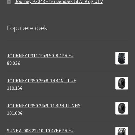
Journey P3048 – terrændæk til ATV og UTV
Populære dæk
JOURNEY P311 19x9.50-8 4PR E#
88.03
€
JOURNEY P350 26x8-14 44N TL #E
110.15
€
JOURNEY P350 24x9-11 4PR TL NHS
101.68
€
SUNF A-008 22x10-10 47F 6PR E#