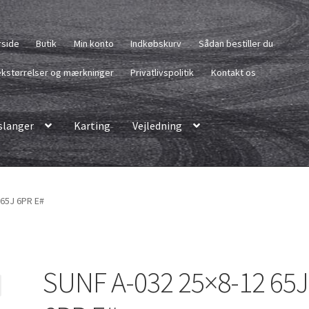
rside
Butik
Min konto
Indkøbskurv
Sådan bestiller du
kstørrelser og mærkninger
Privatlivspolitik
Kontakt os
langer
Karting
Vejledning
 65J 6PR E#
SUNF A-032 25×8-12 65J