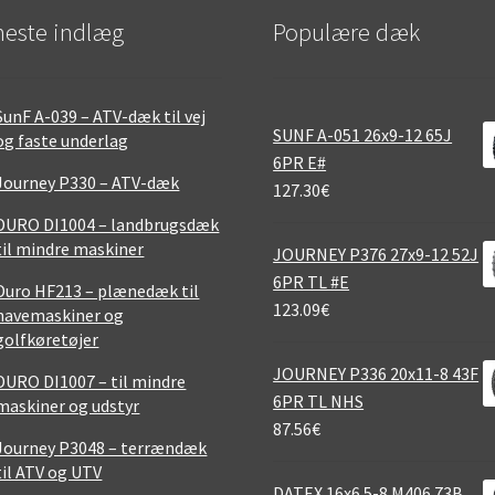
este indlæg
Populære dæk
SunF A-039 – ATV-dæk til vej
SUNF A-051 26x9-12 65J
og faste underlag
6PR E#
Journey P330 – ATV-dæk
127.30
€
DURO DI1004 – landbrugsdæk
til mindre maskiner
JOURNEY P376 27x9-12 52J
6PR TL #E
Duro HF213 – plænedæk til
123.09
€
havemaskiner og
golfkøretøjer
JOURNEY P336 20x11-8 43F
DURO DI1007 – til mindre
6PR TL NHS
maskiner og udstyr
87.56
€
Journey P3048 – terrændæk
til ATV og UTV
DATEX 16x6.5-8 M406 73B