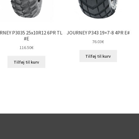
RNEY P3035 25x10R12 6PR TL
JOURNEY P343 19×7-8 4PR E#
#E
76.03
€
116.50
€
Tilføj til kurv
Tilføj til kurv