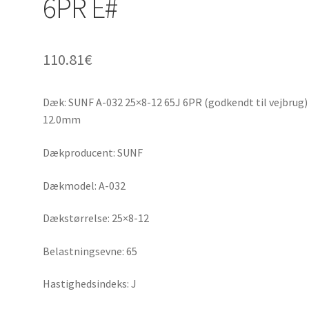
6PR E#
110.81
€
Dæk: SUNF A-032 25×8-12 65J 6PR (godkendt til vejbrug)
12.0mm
Dækproducent: SUNF
Dækmodel: A-032
Dækstørrelse: 25×8-12
Belastningsevne: 65
Hastighedsindeks: J