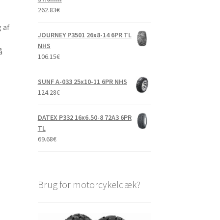
262.83
€
 af
JOURNEY P3501 26x8-14 6PR TL
NHS
å
106.15
€
SUNF A-033 25x10-11 6PR NHS
124.28
€
DATEX P332 16x6.50-8 72A3 6PR
TL
69.68
€
Brug for motorcykeldæk?