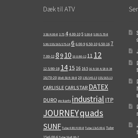
Dæk til ATV
Sen
4
5
4.00-10
3.50/4.00-8
3.75
5.00-8
5.00/5.70-8
6
7
6.00-9
6.50-10
6.50-16
5.90/155/165/175-14
12
8
10
9
11
7.00-12
10.0/80-12
14
15
16
16.5
12.5/80-18
16.9/18.4/20.8-34
16/70-20
20
18x8.50/9.50-8
135/145-13
155/165-13
DATEX
CARLISLE
CARLSTAR
industrial
ITP
DURO
go-karts
quads
JOURNEY
SUNF
Tube
Tube 4.80/4.00-8
Tube 13x5.00-6
15x6.00-6
Tube 16x8.00-7