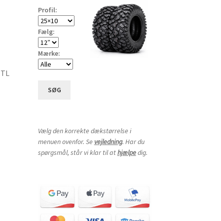
Profil:
Fælg:
Mærke:
 TL
SØG
Vælg den korrekte dækstørrelse i
menuen ovenfor. Se
vejledning
. Har du
spørgsmål, står vi klar til at
hjælpe
dig.