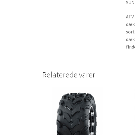
SUNF
ATV-
dæk 
sort
dæk 
find
Relaterede varer