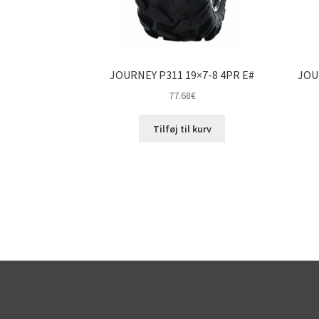
JOURNEY P311 19×7-8 4PR E#
JOU
77.68
€
Tilføj til kurv