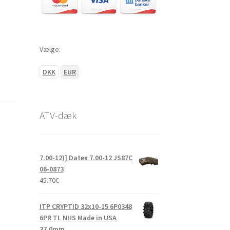
Vælge:
DKK
EUR
ATV-dæk
7.00-12)] Datex 7.00-12 JS87C
06-0873
45.70
€
ITP CRYPTID 32x10-15 6P0348
6PR TL NHS Made in USA
37.0mm