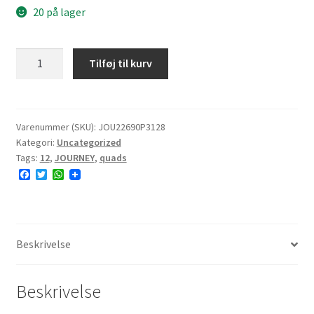
20 på lager
JOURNEY
Tilføj til kurv
P3128
AT26x9-
12
49F
Varenummer (SKU):
JOU22690P3128
Kategori:
Uncategorized
6PR
Tags:
12
,
JOURNEY
,
quads
TL
F
T
W
NHS
a
w
h
antal
c
i
a
e
t
t
b
t
s
o
e
A
o
r
p
Beskrivelse
k
p
Beskrivelse