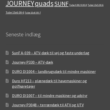
quads
JOURNEY
SUNF
Tube 4.80/4.00-8
Tube 13x5.00-6
Tube 15x6.00-6
Tube 16x8.00-7
Seneste indlæg
SunF A-039 – ATV-dæk til vej og faste underlag
Journey P330 – ATV-dæk
DURO DI1004 – landbrugsdæk til mindre maskiner
Duro HF213 – plænedæk til havemaskiner og
golfkøretøjer
DURO DI1007 – til mindre maskiner og udstyr
Journey P3048 – terrændæk til ATV og UTV