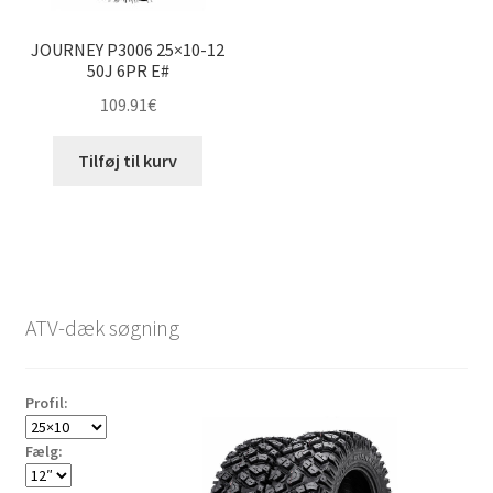
JOURNEY P3006 25×10-12
50J 6PR E#
109.91
€
Tilføj til kurv
ATV-dæk søgning
Profil:
Fælg: