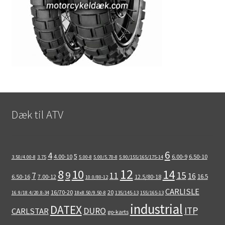
Dæk til ATV
6
4
5
4.00-10
6.00-9
6.50-10
3.50/4.00-8
3.75
5.00-8
5.00/5.70-8
5.90/155/165/175-14
12
8
10
14
9
15
11
7
16
16.5
6.50-16
7.00-12
12.5/80-18
10.0/80-12
CARLISLE
16/70-20
20
16.9/18.4/20.8-34
18x8.50/9.50-8
135/145-13
155/165-13
industrial
DATEX
ITP
DURO
CARLSTAR
go-karts