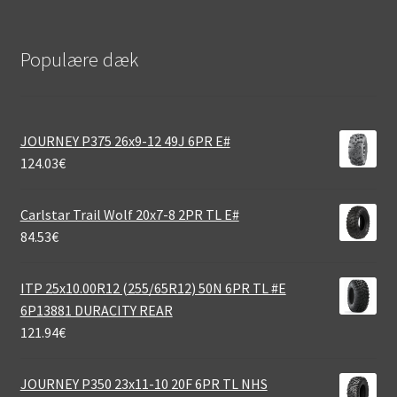
Populære dæk
JOURNEY P375 26x9-12 49J 6PR E#
124.03
€
Carlstar Trail Wolf 20x7-8 2PR TL E#
84.53
€
ITP 25x10.00R12 (255/65R12) 50N 6PR TL #E
6P13881 DURACITY REAR
121.94
€
JOURNEY P350 23x11-10 20F 6PR TL NHS