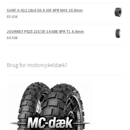
SUNF A-012 18x9.50-8 33F 6PR NHS 10.0mm
85.63
€
JOURNEY P825 215/35-14 68B 4PR TL 6.0mm
84.50
€
Brug for motorcykeldæk?