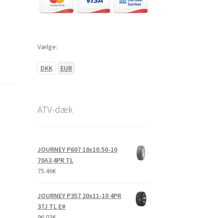
Vælge:
DKK
EUR
ATV-dæk
JOURNEY P607 18x10.50-10
70A3 4PR TL
75.46
€
JOURNEY P357 20x11-10 4PR
37J TL E#
96.03
€