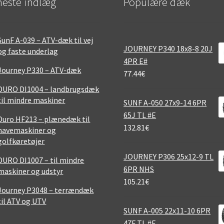
este indlæg
Populære dæk
SunF A-039 – ATV-dæk til vej
JOURNEY P340 18x8-8 20J
og faste underlag
4PR E#
Journey P330 – ATV-dæk
77.44
€
DURO DI1004 – landbrugsdæk
til mindre maskiner
SUNF A-050 27x9-14 6PR
65J TL #E
Duro HF213 – plænedæk til
132.81
€
havemaskiner og
golfkøretøjer
JOURNEY P306 25x12-9 TL
DURO DI1007 – til mindre
6PR NHS
maskiner og udstyr
105.21
€
Journey P3048 – terrændæk
til ATV og UTV
SUNF A-005 22x11-10 6PR
47F TL #E