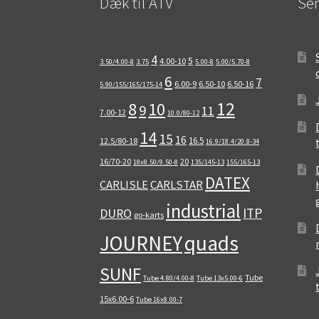
Dæk til ATV
Sen
4
5
4.00-10
3.50/4.00-8
3.75
5.00-8
5.00/5.70-8
6
7
6.00-9
6.50-10
6.50-16
5.90/155/165/175-14
12
8
10
9
11
7.00-12
10.0/80-12
14
15
16
16.5
12.5/80-18
16.9/18.4/20.8-34
16/70-20
20
18x8.50/9.50-8
135/145-13
155/165-13
DATEX
CARLISLE
CARLSTAR
industrial
ITP
DURO
go-karts
quads
JOURNEY
SUNF
Tube
Tube 4.80/4.00-8
Tube 13x5.00-6
15x6.00-6
Tube 16x8.00-7