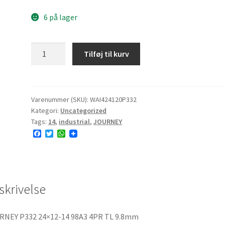
6 på lager
JOURNEY
Tilføj til kurv
P332
24x12-
14
98A3
Varenummer (SKU):
WAI424120P332
Kategori:
Uncategorized
4PR
Tags:
14
,
industrial
,
JOURNEY
TL
F
T
W
9.8mm
a
w
h
antal
c
i
a
e
t
t
b
t
s
o
e
A
o
r
p
skrivelse
k
p
RNEY P332 24×12-14 98A3 4PR TL 9.8mm