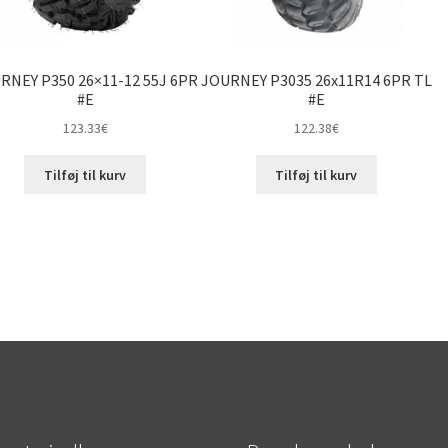
RNEY P350 26×11-12 55J 6PR
JOURNEY P3035 26x11R14 6PR TL
#E
#E
123.33
€
122.38
€
Tilføj til kurv
Tilføj til kurv