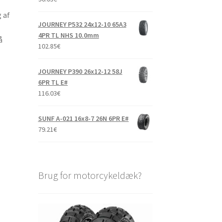
 af
JOURNEY P532 24x12-10 65A3
4PR TL NHS 10.0mm
å
102.85
€
JOURNEY P390 26x12-12 58J
6PR TL E#
116.03
€
SUNF A-021 16x8-7 26N 6PR E#
79.21
€
Brug for motorcykeldæk?