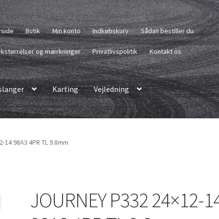
rside
Butik
Min konto
Indkøbskurv
Sådan bestiller du
kstørrelser og mærkninger
Privatlivspolitik
Kontakt os
langer
Karting
Vejledning
2-14 98A3 4PR TL 9.8mm
JOURNEY P332 24×12-1