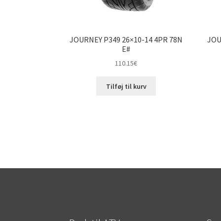
JOURNEY P349 26×10-14 4PR 78N
JOU
E#
110.15
€
Tilføj til kurv