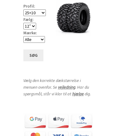
Profil:
Fælg:
Mærke:
SØG
Vælg den korrekte dækstørrelse i
menuen ovenfor. Se
vejledning
. Har du
spørgsmål, står vi klar til at
hjælpe
dig.