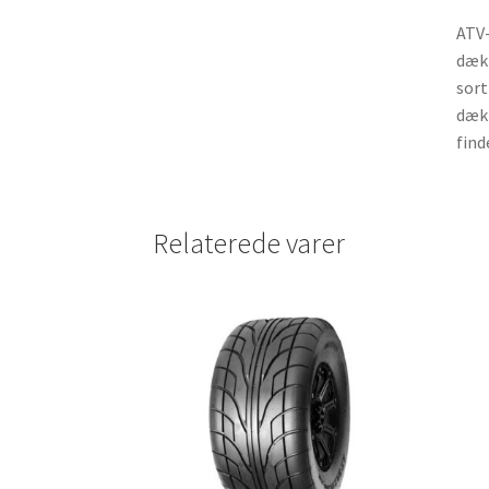
ATV-
dæk 
sort
dæk 
find
Relaterede varer