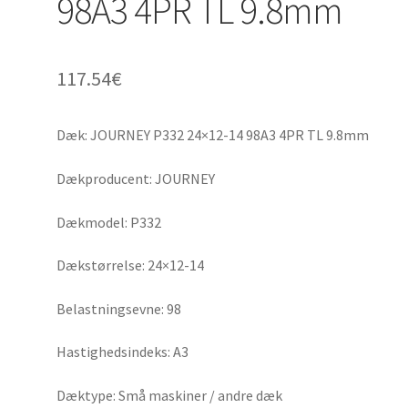
98A3 4PR TL 9.8mm
117.54
€
Dæk: JOURNEY P332 24×12-14 98A3 4PR TL 9.8mm
Dækproducent: JOURNEY
Dækmodel: P332
Dækstørrelse: 24×12-14
Belastningsevne: 98
Hastighedsindeks: A3
Dæktype: Små maskiner / andre dæk