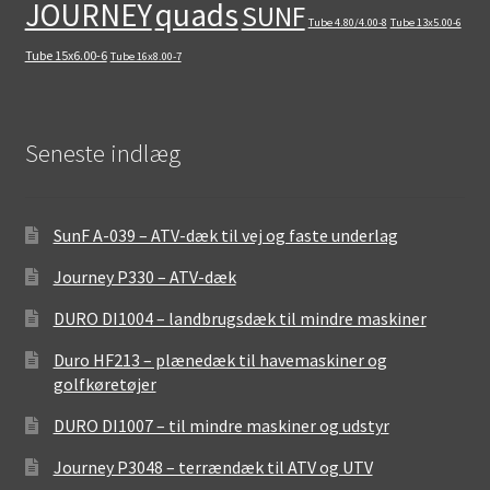
quads
JOURNEY
SUNF
Tube 4.80/4.00-8
Tube 13x5.00-6
Tube 15x6.00-6
Tube 16x8.00-7
Seneste indlæg
SunF A-039 – ATV-dæk til vej og faste underlag
Journey P330 – ATV-dæk
DURO DI1004 – landbrugsdæk til mindre maskiner
Duro HF213 – plænedæk til havemaskiner og
golfkøretøjer
DURO DI1007 – til mindre maskiner og udstyr
Journey P3048 – terrændæk til ATV og UTV