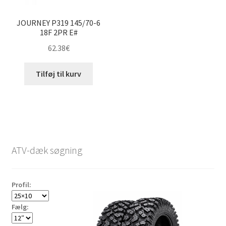
JOURNEY P319 145/70-6
18F 2PR E#
62.38
€
Tilføj til kurv
ATV-dæk søgning
Profil:
Fælg: