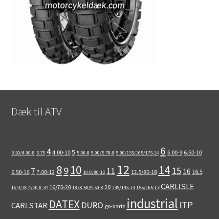
Dæk til ATV
6
4
5
4.00-10
6.00-9
6.50-10
3.50/4.00-8
3.75
5.00-8
5.00/5.70-8
5.90/155/165/175-14
12
8
10
14
9
15
11
7
16
16.5
6.50-16
7.00-12
12.5/80-18
10.0/80-12
CARLISLE
16/70-20
20
16.9/18.4/20.8-34
18x8.50/9.50-8
135/145-13
155/165-13
industrial
DATEX
ITP
DURO
CARLSTAR
go-karts