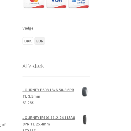
Vælge:
DKK
EUR
ATV-dæk
JOURNEY P508 16x6.50-8 6PR
TL 3.5mm
68.26
€
JOURNEY IR101 11.2-24 115A8
8PR TL 25.4mm
 af
370.88
€