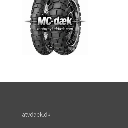
atvdaek.dk