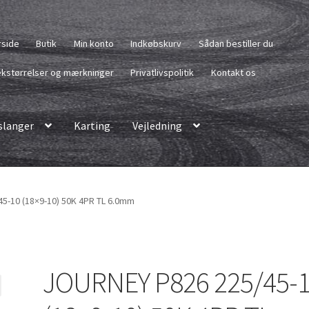
rside
Butik
Min konto
Indkøbskurv
Sådan bestiller du
kstørrelser og mærkninger
Privatlivspolitik
Kontakt os
langer
Karting
Vejledning
5-10 (18×9-10) 50K 4PR TL 6.0mm
JOURNEY P826 225/45-