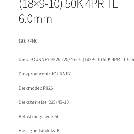
(18×9-10) 50K 4PR TL
6.0mm
80.74
€
Dæk: JOURNEY P826 225/45-10 (18×9-10) 50K 4PR TL 6
Dækproducent: JOURNEY
Dækmodel: P826
Dækstørrelse: 225/45-10
Belastningsevne: 50
Hastighedsindeks: K