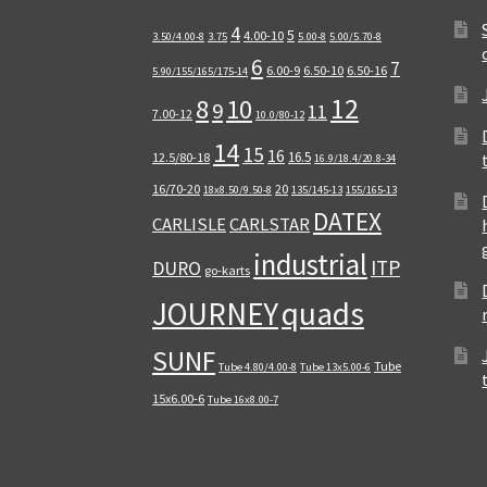
4
5
4.00-10
3.50/4.00-8
3.75
5.00-8
5.00/5.70-8
6
7
6.00-9
6.50-10
6.50-16
5.90/155/165/175-14
12
8
10
9
11
7.00-12
10.0/80-12
14
15
16
16.5
12.5/80-18
16.9/18.4/20.8-34
16/70-20
20
18x8.50/9.50-8
135/145-13
155/165-13
DATEX
CARLISLE
CARLSTAR
industrial
ITP
DURO
go-karts
quads
JOURNEY
SUNF
Tube
Tube 4.80/4.00-8
Tube 13x5.00-6
15x6.00-6
Tube 16x8.00-7