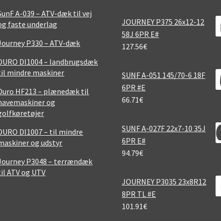
SunF A-039 – ATV-dæk til vej
JOURNEY P375 26x12-12
og faste underlag
58J 6PR E#
Journey P330 – ATV-dæk
127.56
€
DURO DI1004 – landbrugsdæk
til mindre maskiner
SUNF A-051 145/70-6 18F
6PR #E
Duro HF213 – plænedæk til
66.71
€
havemaskiner og
golfkøretøjer
SUNF A-027F 22x7-10 35J
DURO DI1007 – til mindre
6PR E#
maskiner og udstyr
94.79
€
Journey P3048 – terrændæk
til ATV og UTV
JOURNEY P3035 23x8R12
8PR TL #E
101.91
€