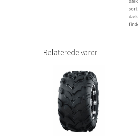
dæk 
sort
dæk 
find
Relaterede varer