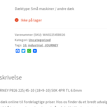
Dæktype: Små maskiner / andre dæk
Ikke på lager
Varenummer (SKU):
WAI022545B826
Kategori:
Uncategorized
Tags:
10
,
industrial
,
JOURNEY
F
T
W
a
w
h
c
i
a
e
t
t
b
t
s
o
e
A
o
r
p
skrivelse
k
p
RNEY P826 225/45-10 (18×9-10) 50K 4PR TL 6.0mm
dæk online til fordelagtige priser. Hos os finder du et bredt udvalg