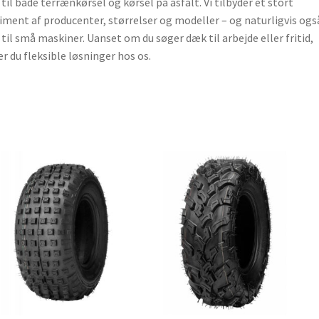
til både terrænkørsel og kørsel på asfalt. Vi tilbyder et stort
iment af producenter, størrelser og modeller – og naturligvis ogs
til små maskiner. Uanset om du søger dæk til arbejde eller fritid,
er du fleksible løsninger hos os.