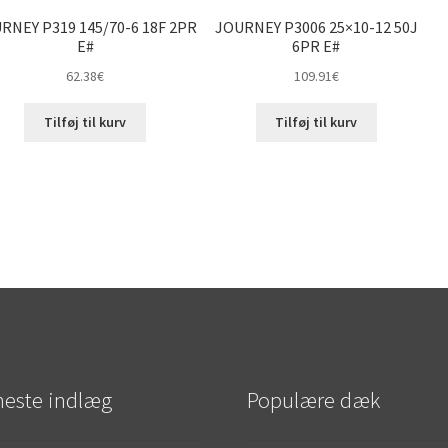
RNEY P319 145/70-6 18F 2PR
JOURNEY P3006 25×10-12 50J
E#
6PR E#
62.38
€
109.91
€
Tilføj til kurv
Tilføj til kurv
este indlæg
Populære dæk