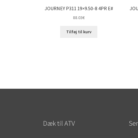
JOURNEY P311 19×9.50-8 4PR E#
JOU
88.03
€
Tilføj til kurv
Dæk til ATV
Sen