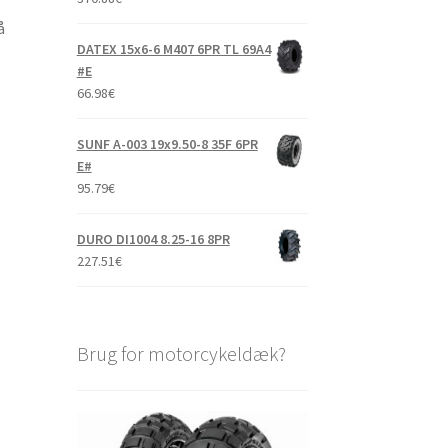
å
DATEX 15x6-6 M407 6PR TL 69A4
#E
66.98
€
SUNF A-003 19x9.50-8 35F 6PR
E#
95.79
€
DURO DI1004 8.25-16 8PR
227.51
€
Brug for motorcykeldæk?