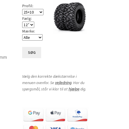
Profil:
Fælg:
Mærke:
SØG
.0mm
Vælg den korrekte dækstørrelse i
menuen ovenfor. Se
vejledning
. Har du
spørgsmål, står vi klar til at
hjælpe
dig.