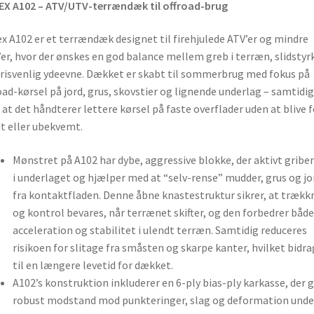
X A102 – ATV/UTV-terrændæk til offroad-brug
x A102 er et terrændæk designet til firehjulede ATV’er og mindre
er, hvor der ønskes en god balance mellem greb i terræn, slidstyr
risvenlig ydeevne. Dækket er skabt til sommerbrug med fokus på
oad-kørsel på jord, grus, skovstier og lignende underlag – samtidig
at det håndterer lettere kørsel på faste overflader uden at blive f
t eller ubekvemt.
Mønstret på A102 har dybe, aggressive blokke, der aktivt griber
i underlaget og hjælper med at “selv-rense” mudder, grus og jo
fra kontaktfladen. Denne åbne knastestruktur sikrer, at trækkr
og kontrol bevares, når terrænet skifter, og den forbedrer både
acceleration og stabilitet i ulendt terræn. Samtidig reduceres
risikoen for slitage fra småsten og skarpe kanter, hvilket bidra
til en længere levetid for dækket.
A102’s konstruktion inkluderer en 6-ply bias-ply karkasse, der g
robust modstand mod punkteringer, slag og deformation unde