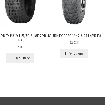
RNEY P319 145/70-6 18F 2PR
JOURNEY P330 19×7-8 25J 4PR E#
E#
72.03
€
62.38
€
Tilføj til kurv
Tilføj til kurv