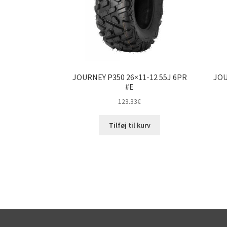
JOURNEY P350 26×11-12 55J 6PR
JOU
#E
123.33
€
Tilføj til kurv