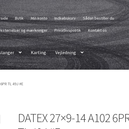
rside
Butik
Min konto
Indkøbskurv
Sådan bestiller du
kstørrelser og mærkninger
Privatlivspolitik
Kontakt os
langer
Karting
Vejledning
6PR TL 49J #E
DATEX 27×9-14 A102 6P