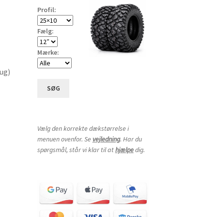
Profil:
Fælg:
Mærke:
ug)
SØG
Vælg den korrekte dækstørrelse i
menuen ovenfor. Se
vejledning
. Har du
spørgsmål, står vi klar til at
hjælpe
dig.