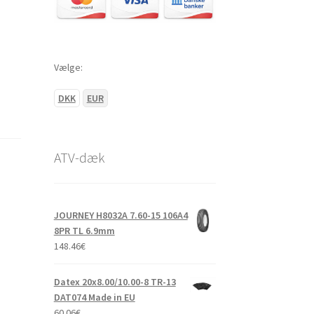
Vælge:
DKK
EUR
ATV-dæk
JOURNEY H8032A 7.60-15 106A4
8PR TL 6.9mm
148.46
€
Datex 20x8.00/10.00-8 TR-13
DAT074 Made in EU
60.06
€