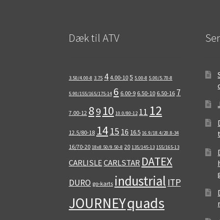
Dæk til ATV
Sen
4
5
4.00-10
3.50/4.00-8
3.75
5.00-8
5.00/5.70-8
6
7
6.00-9
6.50-10
6.50-16
5.90/155/165/175-14
12
8
10
9
11
7.00-12
10.0/80-12
14
15
16
16.5
12.5/80-18
16.9/18.4/20.8-34
16/70-20
20
18x8.50/9.50-8
135/145-13
155/165-13
DATEX
CARLISLE
CARLSTAR
industrial
ITP
DURO
go-karts
quads
JOURNEY