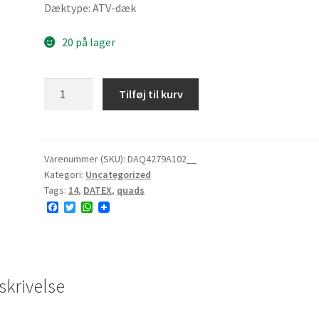
Dæktype: ATV-dæk
20 på lager
DATEX
Tilføj til kurv
27x9-
14
A102
6PR
Varenummer (SKU):
DAQ4279A102__
Kategori:
Uncategorized
TL
Tags:
14
,
DATEX
,
quads
49J
F
T
W
#E
a
w
h
antal
c
i
a
e
t
t
b
t
s
o
e
A
o
r
p
skrivelse
k
p