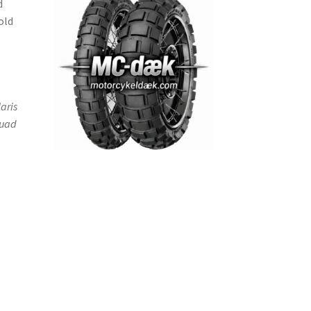
d
old
aris
Quad