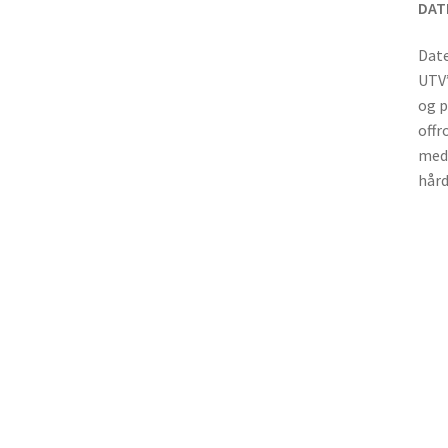
DATE
Date
UTV’
og p
offr
med 
hård