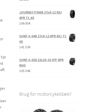
JOURNEY P3006 27x9-12 69J
6PR TL #E
ke
106.85
€
SUNF A-048 27x9-12 6PR 65J TL
or
#E
141.53
€
 fat
SUNF A-028 22x10-10 47F 6PR
rd
NHS
aft
105.54
€
ger
Brug for motorcykeldæk?
iver
r