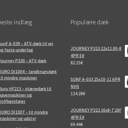
este indlæg
Populære dæk
SunF A-039 – ATV-dæk til vej
JOURNEY P323 22x11.00-8
og faste underlag
4PR E#
Journey P330 – ATV-dæk
82.15
€
DURO DI1004 – landbrugsdæk
til mindre maskiner
SUNF A-033 25x10-11 6PR
NHS
Duro HF213 – plænedæk til
124.28
€
havemaskiner og
golfkøretøjer
JOURNEY P322 16x8-7 20F
DURO DI1007 – til mindre
4PR E#
maskiner og udstyr
69.44
€