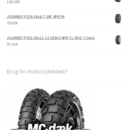
106.25
€
JOURNEY P329 16x8-7 20F 4PR E#
70.85
€
JOURNEY P332 25x11-12 102A3 4PR TL NHS 7.1mm
97.21
€
Brug for motorcykeldæk?