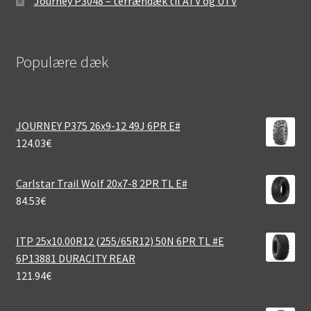
Journey P3048 – terrændæk til ATV og UTV
Populære dæk
JOURNEY P375 26x9-12 49J 6PR E#
124.03
€
Carlstar Trail Wolf 20x7-8 2PR TL E#
84.53
€
ITP 25x10.00R12 (255/65R12) 50N 6PR TL #E
6P13881 DURACITY REAR
121.94
€