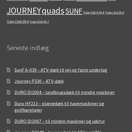
quads
JOURNEY
SUNF
Tube 4.80/4.00-8
Tube 13x5.00-6
Tube 15x6.00-6
Tube 16x8.00-7
Seneste indlæg
SunF A-039 – ATV-dæk til vej og faste underlag
Journey P330 – ATV-dæk
DURO DI1004 – landbrugsdæk til mindre maskiner
Duro HF213 – plænedæk til havemaskiner og
golfkøretøjer
DURO DI1007 – til mindre maskiner og udstyr