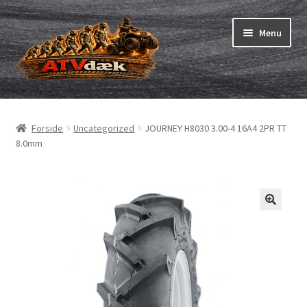
Spring
Spring
Menu
til
til
navigation
indhold
ATV-dæk
Udfold
underm
Små maskiner
Udfold
Forside
Uncategorized
JOURNEY H8030 3.00-4 16A4 2PR TT
underm
8.0mm
Dækslanger
Udfold
underm
Karting
Vejledning
Udfold
underm