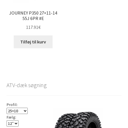
JOURNEY P350 27×11-14
55J 6PR #E
117.91
€
Tilføj til kurv
ATV-dæk søgning
Profil:
Fælg: