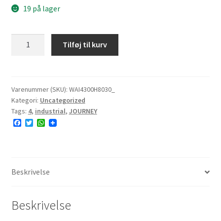
19 på lager
JOURNEY
Tilføj til kurv
H8030
3.00-
4
16A4
Varenummer (SKU):
WAI4300H8030_
Kategori:
Uncategorized
2PR
Tags:
4
,
industrial
,
JOURNEY
TT
F
T
W
8.0mm
a
w
h
antal
c
i
a
e
t
t
b
t
s
o
e
A
o
r
p
Beskrivelse
k
p
Beskrivelse