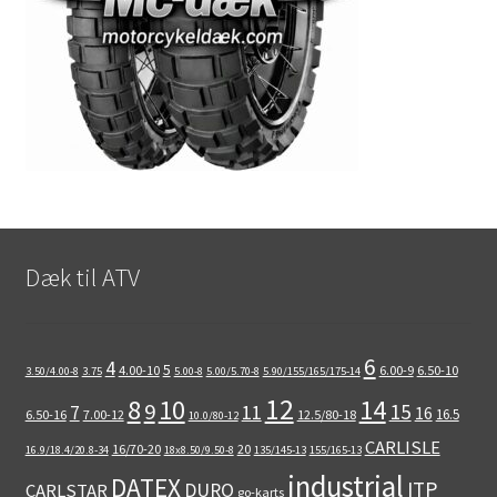
Dæk til ATV
6
4
5
4.00-10
6.00-9
6.50-10
3.50/4.00-8
3.75
5.00-8
5.00/5.70-8
5.90/155/165/175-14
12
8
10
14
9
15
11
7
16
16.5
6.50-16
7.00-12
12.5/80-18
10.0/80-12
CARLISLE
16/70-20
20
16.9/18.4/20.8-34
18x8.50/9.50-8
135/145-13
155/165-13
industrial
DATEX
ITP
DURO
CARLSTAR
go-karts