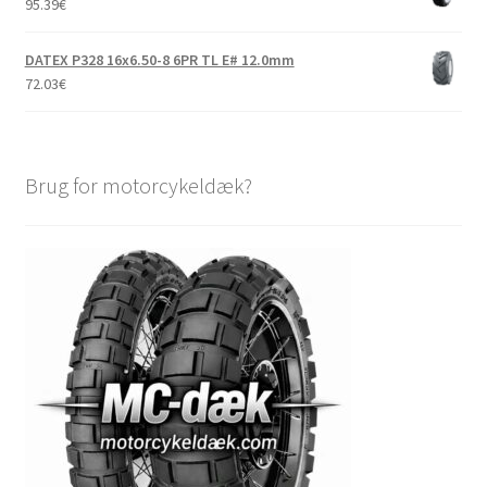
95.39
€
DATEX P328 16x6.50-8 6PR TL E# 12.0mm
72.03
€
Brug for motorcykeldæk?