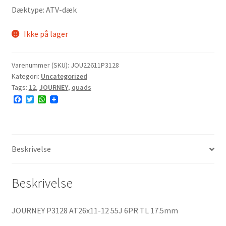
Dæktype: ATV-dæk
Ikke på lager
Varenummer (SKU):
JOU22611P3128
Kategori:
Uncategorized
Tags:
12
,
JOURNEY
,
quads
F
T
W
a
w
h
c
i
a
e
t
t
b
t
s
o
e
A
o
r
p
Beskrivelse
k
p
Beskrivelse
JOURNEY P3128 AT26x11-12 55J 6PR TL 17.5mm