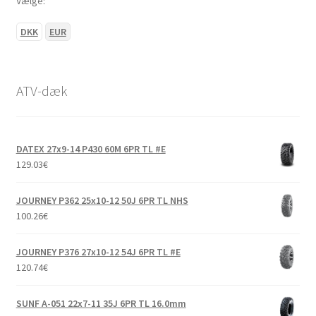
Vælge:
DKK
EUR
ATV-dæk
DATEX 27x9-14 P430 60M 6PR TL #E
129.03
€
JOURNEY P362 25x10-12 50J 6PR TL NHS
100.26
€
JOURNEY P376 27x10-12 54J 6PR TL #E
120.74
€
SUNF A-051 22x7-11 35J 6PR TL 16.0mm