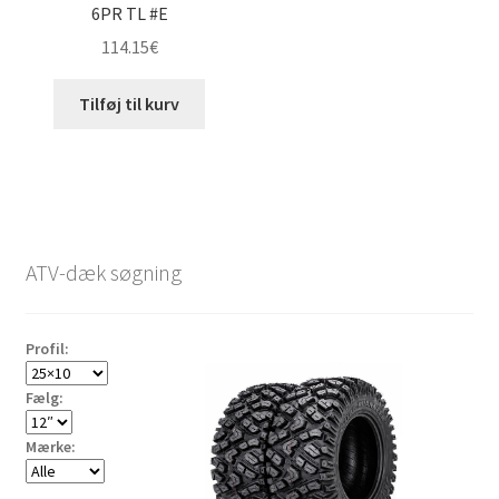
6PR TL #E
114.15
€
Tilføj til kurv
ATV-dæk søgning
Profil:
Fælg:
Mærke: