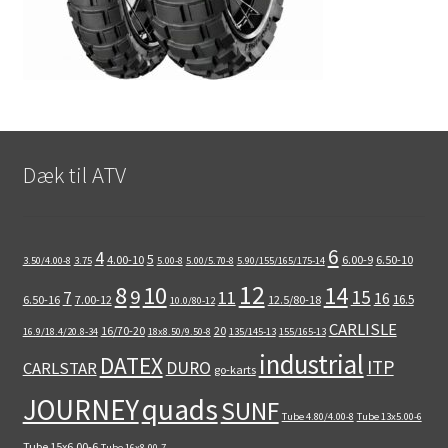
Dæk til ATV
6
4
5
4.00-10
6.00-9
6.50-10
3.50/4.00-8
3.75
5.00-8
5.00/5.70-8
5.90/155/165/175-14
12
8
10
14
9
15
11
7
16
16.5
6.50-16
7.00-12
12.5/80-18
10.0/80-12
CARLISLE
16/70-20
20
16.9/18.4/20.8-34
18x8.50/9.50-8
135/145-13
155/165-13
industrial
DATEX
ITP
DURO
CARLSTAR
go-karts
quads
JOURNEY
SUNF
Tube 4.80/4.00-8
Tube 13x5.00-6
Tube 15x6.00-6
Tube 16x8.00-7