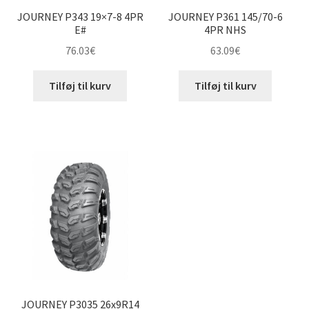
JOURNEY P343 19×7-8 4PR
JOURNEY P361 145/70-6
E#
4PR NHS
76.03
€
63.09
€
Tilføj til kurv
Tilføj til kurv
JOURNEY P3035 26x9R14