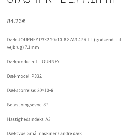
84.26
€
Dæk: JOURNEY P332 20×10-8 87A3 4PR TL (godkendt til
vejbrug) 7.1mm
Dækproducent: JOURNEY
Dækmodel: P332
Dækstørrelse: 20×10-8
Belastningsevne: 87
Hastighedsindeks: A3
Dæktype: Små maskiner / andre dæk