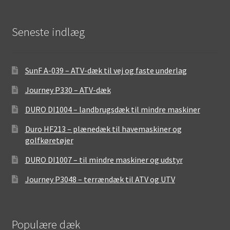
Seneste indlæg
SunF A-039 – ATV-dæk til vej og faste underlag
Journey P330 – ATV-dæk
DURO DI1004 – landbrugsdæk til mindre maskiner
Duro HF213 – plænedæk til havemaskiner og
golfkøretøjer
DURO DI1007 – til mindre maskiner og udstyr
Journey P3048 – terrændæk til ATV og UTV
Populære dæk