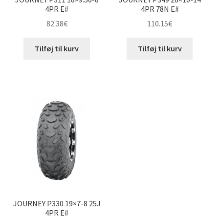
4PR E#
4PR 78N E#
82.38
€
110.15
€
Tilføj til kurv
Tilføj til kurv
JOURNEY P330 19×7-8 25J
4PR E#