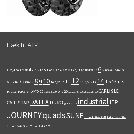
Dæk til ATV
6
4
5
4.00-10
6.00-9
6.50-10
3.50/4.00-8
3.75
5.00-8
5.00/5.70-8
5.90/155/165/175-14
12
8
10
14
9
15
11
7
16
16.5
6.50-16
7.00-12
12.5/80-18
10.0/80-12
CARLISLE
16/70-20
20
16.9/18.4/20.8-34
18x8.50/9.50-8
135/145-13
155/165-13
industrial
DATEX
ITP
DURO
CARLSTAR
go-karts
quads
JOURNEY
SUNF
Tube 4.80/4.00-8
Tube 13x5.00-6
Tube 15x6.00-6
Tube 16x8.00-7