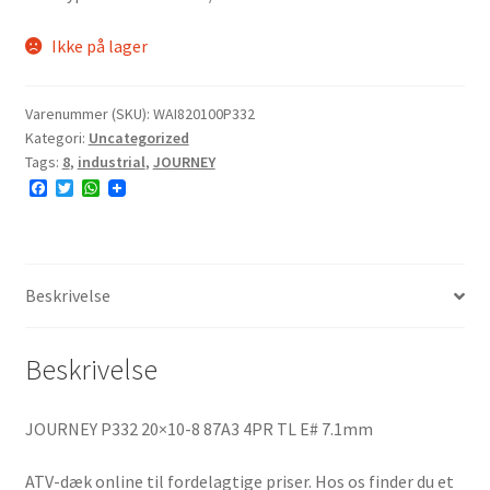
Ikke på lager
Varenummer (SKU):
WAI820100P332
Kategori:
Uncategorized
Tags:
8
,
industrial
,
JOURNEY
F
T
W
a
w
h
c
i
a
e
t
t
b
t
s
o
e
A
o
r
p
Beskrivelse
k
p
Beskrivelse
JOURNEY P332 20×10-8 87A3 4PR TL E# 7.1mm
ATV-dæk online til fordelagtige priser. Hos os finder du et