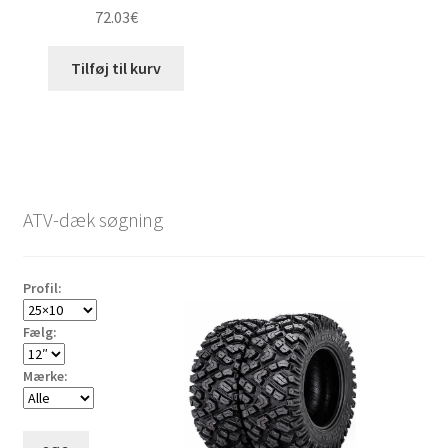
72.03
€
Tilføj til kurv
ATV-dæk søgning
Profil:
Fælg:
Mærke: