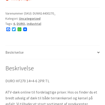
Varenummer (SKU):
DUW614400270_
Kategori:
Uncategorized
Tags:
6
,
DURO
,
industrial
F
T
W
a
w
h
c
i
a
e
t
t
b
t
s
o
e
A
o
r
p
Beskrivelse
k
p
Beskrivelse
DURO HF270 14×4-6 2PR TL
ATV-dæk online til fordelagtige priser. Hos os finder du et
bredt udvalg af dæk til både terrænkørsel og kørsel på
asfalt. Vi tilbyder et stort sortiment af producenter,