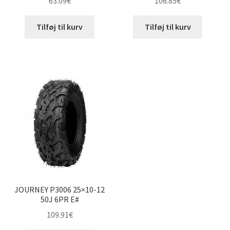
63.09
€
106.85
€
Tilføj til kurv
Tilføj til kurv
JOURNEY P3006 25×10-12
50J 6PR E#
109.91
€