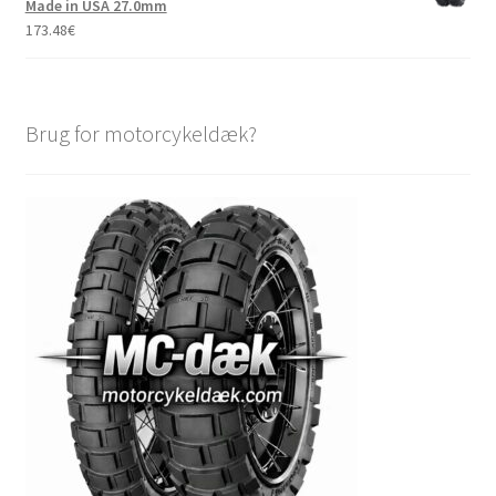
Made in USA 27.0mm
173.48
€
Brug for motorcykeldæk?