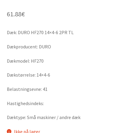
61.88
€
Dæk: DURO HF270 14×4-6 2PR TL
Dækproducent: DURO
Dækmodel: HF270
Dækstørrelse: 14×4-6
Belastningsevne: 41
Hastighedsindeks:
Dæktype: Små maskiner / andre dæk
Ikke på lager