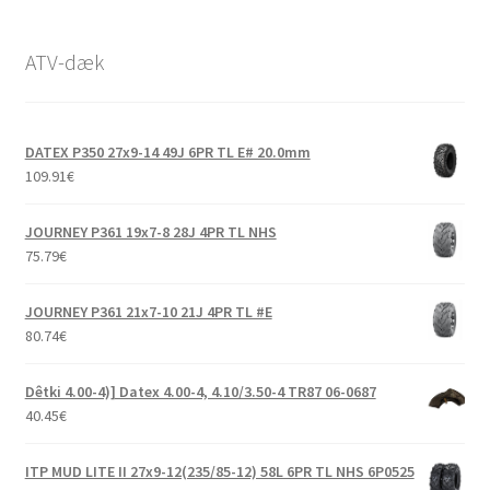
ATV-dæk
DATEX P350 27x9-14 49J 6PR TL E# 20.0mm
109.91
€
JOURNEY P361 19x7-8 28J 4PR TL NHS
75.79
€
JOURNEY P361 21x7-10 21J 4PR TL #E
80.74
€
Dêtki 4.00-4)] Datex 4.00-4, 4.10/3.50-4 TR87 06-0687
40.45
€
ITP MUD LITE II 27x9-12(235/85-12) 58L 6PR TL NHS 6P0525