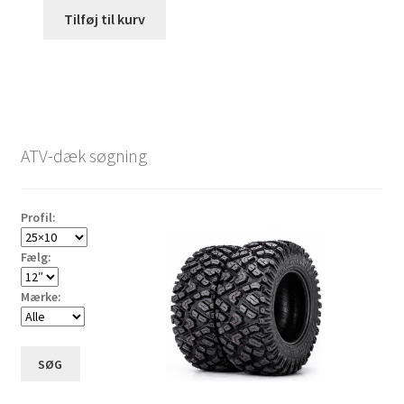
Tilføj til kurv
ATV-dæk søgning
Profil:
Fælg:
Mærke:
SØG