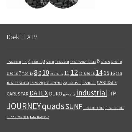
Dæk til ATV
6
4
5
4.00-10
6.00-9
6.50-10
3.50/4.00-8
3.75
5.00-8
5.00/5.70-8
5.90/155/165/175-14
12
8
10
14
9
15
11
7
16
16.5
6.50-16
7.00-12
12.5/80-18
10.0/80-12
CARLISLE
16/70-20
20
16.9/18.4/20.8-34
18x8.50/9.50-8
135/145-13
155/165-13
industrial
DATEX
ITP
DURO
CARLSTAR
go-karts
quads
JOURNEY
SUNF
Tube 4.80/4.00-8
Tube 13x5.00-6
Tube 15x6.00-6
Tube 16x8.00-7