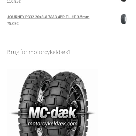
110.85
€
JOURNEY P332 20x8-8 78A3 4PR TL #E 3.5mm
75.09
€
Brug for motorcykeldæk?