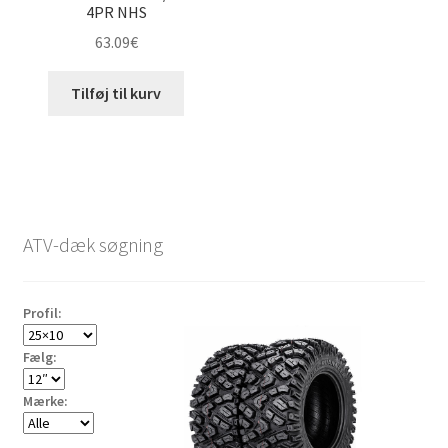
4PR NHS
63.09
€
Tilføj til kurv
ATV-dæk søgning
Profil:
Fælg:
Mærke: