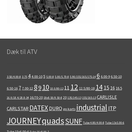
Dæk til ATV
6
4
5
4.00-10
6.00-9
6.50-10
3.50/4.00-8
3.75
5.00-8
5.00/5.70-8
5.90/155/165/175-14
12
8
10
14
9
15
11
7
16
16.5
6.50-16
7.00-12
12.5/80-18
10.0/80-12
CARLISLE
16/70-20
20
16.9/18.4/20.8-34
18x8.50/9.50-8
135/145-13
155/165-13
industrial
DATEX
ITP
DURO
CARLSTAR
go-karts
quads
JOURNEY
SUNF
Tube 4.80/4.00-8
Tube 13x5.00-6
Tube 15x6.00-6
Tube 16x8.00-7