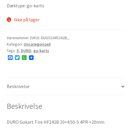
Dæktype: go-karts
Ikke på lager
Varenummer (SKU):
DUG51045242B_
Kategori:
Uncategorized
Tags:
5
,
DURO
,
go-karts
F
T
W
a
w
h
c
i
a
e
t
t
b
t
s
o
e
A
o
r
p
Beskrivelse
k
p
Beskrivelse
DURO Gokart Tire HF242B 10×4.50-5 4PR +20mm