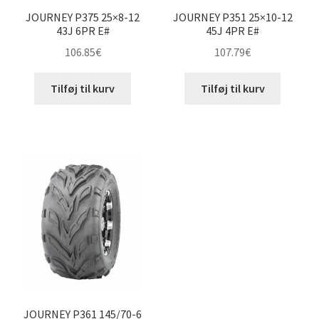
JOURNEY P375 25×8-12
JOURNEY P351 25×10-12
43J 6PR E#
45J 4PR E#
106.85
€
107.79
€
Tilføj til kurv
Tilføj til kurv
JOURNEY P361 145/70-6