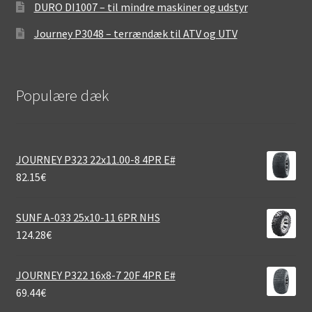
DURO DI1007 – til mindre maskiner og udstyr
Journey P3048 – terrændæk til ATV og UTV
Populære dæk
JOURNEY P323 22x11.00-8 4PR E#
82.15
€
SUNF A-033 25x10-11 6PR NHS
124.28
€
JOURNEY P322 16x8-7 20F 4PR E#
69.44
€