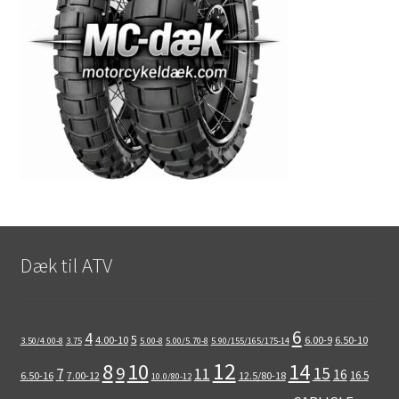
Dæk til ATV
6
4
5
4.00-10
6.00-9
6.50-10
3.50/4.00-8
3.75
5.00-8
5.00/5.70-8
5.90/155/165/175-14
12
8
10
14
9
15
11
7
16
16.5
6.50-16
7.00-12
12.5/80-18
10.0/80-12