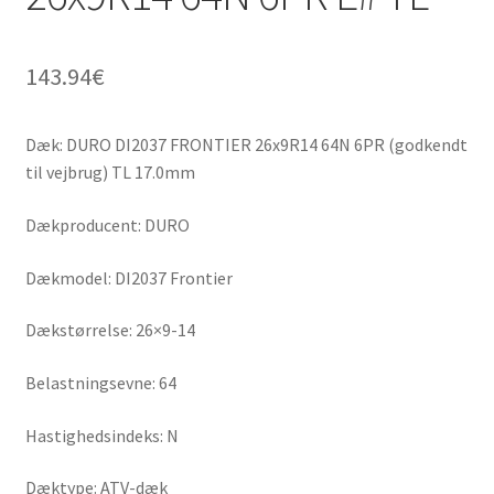
143.94
€
Dæk: DURO DI2037 FRONTIER 26x9R14 64N 6PR (godkendt
til vejbrug) TL 17.0mm
Dækproducent: DURO
Dækmodel: DI2037 Frontier
Dækstørrelse: 26×9-14
Belastningsevne: 64
Hastighedsindeks: N
Dæktype: ATV-dæk