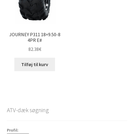
JOURNEY P311 18×9.50-8
4PR E#
82.38
€
Tilføj til kurv
ATV-dæk søgning
Profil: