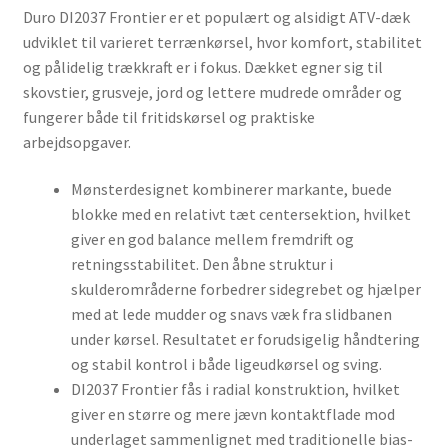
Duro DI2037 Frontier er et populært og alsidigt ATV-dæk
udviklet til varieret terrænkørsel, hvor komfort, stabilitet
og pålidelig trækkraft er i fokus. Dækket egner sig til
skovstier, grusveje, jord og lettere mudrede områder og
fungerer både til fritidskørsel og praktiske
arbejdsopgaver.
Mønsterdesignet kombinerer markante, buede
blokke med en relativt tæt centersektion, hvilket
giver en god balance mellem fremdrift og
retningsstabilitet. Den åbne struktur i
skulderområderne forbedrer sidegrebet og hjælper
med at lede mudder og snavs væk fra slidbanen
under kørsel. Resultatet er forudsigelig håndtering
og stabil kontrol i både ligeudkørsel og sving.
DI2037 Frontier fås i radial konstruktion, hvilket
giver en større og mere jævn kontaktflade mod
underlaget sammenlignet med traditionelle bias-