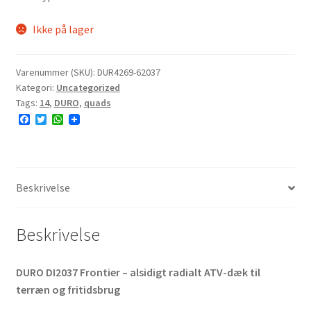
Ikke på lager
Varenummer (SKU):
DUR4269-62037
Kategori:
Uncategorized
Tags:
14
,
DURO
,
quads
F
T
W
a
w
h
c
i
a
e
t
t
b
t
s
o
e
A
o
r
p
Beskrivelse
k
p
Beskrivelse
DURO DI2037 Frontier – alsidigt radialt ATV-dæk til
terræn og fritidsbrug