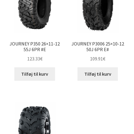
JOURNEY P350 26×11-12
JOURNEY P3006 25×10-12
55J 6PR #E
50J 6PR E#
123.33
€
109.91
€
Tilføj til kurv
Tilføj til kurv