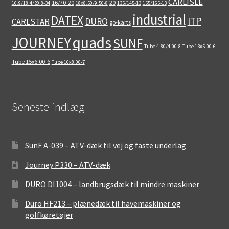
CARLISLE
16/70-20
20
16.9/18.4/20.8-34
18x8.50/9.50-8
135/145-13
155/165-13
industrial
DATEX
ITP
DURO
CARLSTAR
go-karts
quads
JOURNEY
SUNF
Tube 4.80/4.00-8
Tube 13x5.00-6
Tube 15x6.00-6
Tube 16x8.00-7
Seneste indlæg
SunF A-039 – ATV-dæk til vej og faste underlag
Journey P330 – ATV-dæk
DURO DI1004 – landbrugsdæk til mindre maskiner
Duro HF213 – plænedæk til havemaskiner og
golfkøretøjer