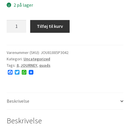
2 på lager
JOURNEY
Tilføj til kurv
P3042
18x8.50-
8
4PR
Varenummer (SKU):
JOU81885P3042
Kategori:
Uncategorized
TL
Tags:
8
,
JOURNEY
,
quads
NHS
F
T
W
antal
a
w
h
c
i
a
e
t
t
b
t
s
o
e
A
o
r
p
Beskrivelse
k
p
Beskrivelse