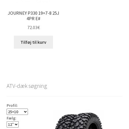
JOURNEY P330 19×7-8 25J
4PR E#
72.03
€
Tilføj til kurv
ATV-dæk søgning
Profil:
Fælg: