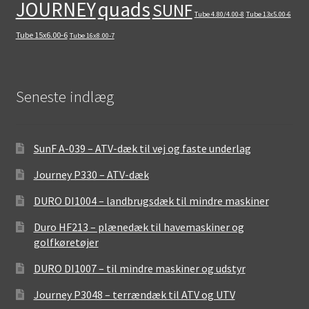
quads
JOURNEY
SUNF
Tube 4.80/4.00-8
Tube 13x5.00-6
Tube 15x6.00-6
Tube 16x8.00-7
Seneste indlæg
SunF A-039 – ATV-dæk til vej og faste underlag
Journey P330 – ATV-dæk
DURO DI1004 – landbrugsdæk til mindre maskiner
Duro HF213 – plænedæk til havemaskiner og
golfkøretøjer
DURO DI1007 – til mindre maskiner og udstyr
Journey P3048 – terrændæk til ATV og UTV