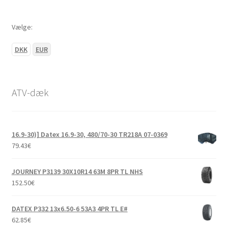
Vælge:
DKK
EUR
ATV-dæk
16.9-30)] Datex 16.9-30, 480/70-30 TR218A 07-0369
79.43
€
JOURNEY P3139 30X10R14 63M 8PR TL NHS
152.50
€
DATEX P332 13x6.50-6 53A3 4PR TL E#
62.85
€