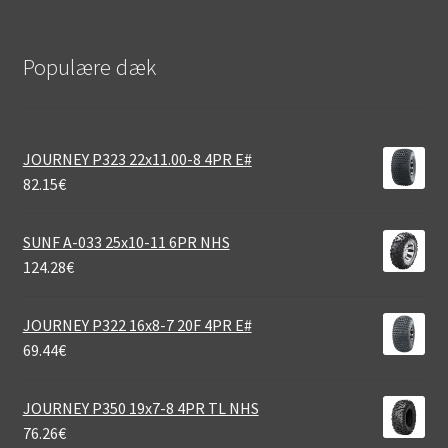
Populære dæk
JOURNEY P323 22x11.00-8 4PR E#
82.15
€
SUNF A-033 25x10-11 6PR NHS
124.28
€
JOURNEY P322 16x8-7 20F 4PR E#
69.44
€
JOURNEY P350 19x7-8 4PR TL NHS
76.26
€