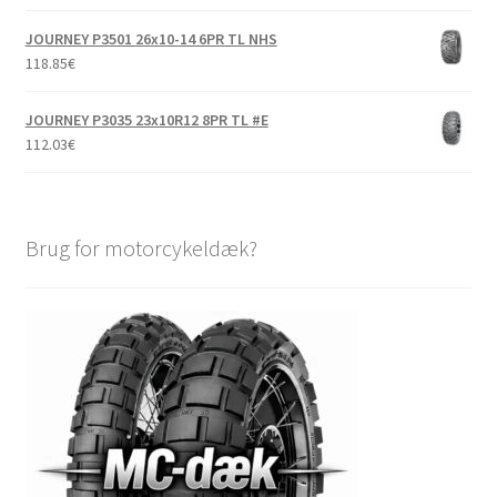
JOURNEY P3501 26x10-14 6PR TL NHS
118.85
€
JOURNEY P3035 23x10R12 8PR TL #E
112.03
€
Brug for motorcykeldæk?