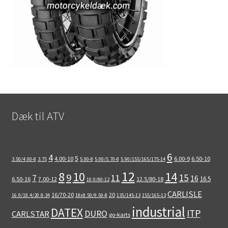
Dæk til ATV
6
4
5
4.00-10
6.00-9
6.50-10
3.50/4.00-8
3.75
5.00-8
5.00/5.70-8
5.90/155/165/175-14
12
8
10
14
9
15
11
7
16
16.5
6.50-16
7.00-12
12.5/80-18
10.0/80-12
CARLISLE
16/70-20
20
16.9/18.4/20.8-34
18x8.50/9.50-8
135/145-13
155/165-13
industrial
DATEX
ITP
DURO
CARLSTAR
go-karts