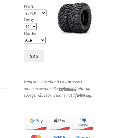
Profil:
Fælg:
Mærke:
SØG
Vælg den korrekte dækstørrelse i
menuen ovenfor. Se
vejledning
. Har du
spørgsmål, står vi klar til at
hjælpe
dig.