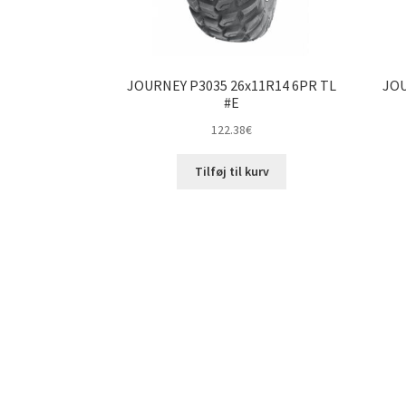
JOURNEY P3035 26x11R14 6PR TL
JOU
#E
122.38
€
Tilføj til kurv