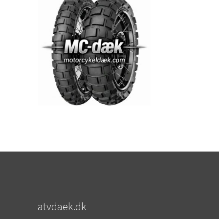
atvdaek.dk