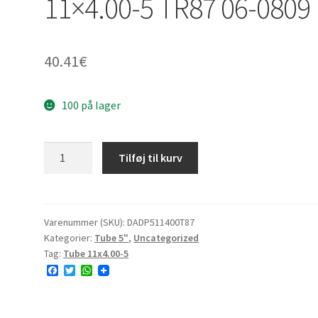
11×4.00-5 TR87 06-0809
40.41
€
100 på lager
Tube
Tilføj til kurv
11x4.00-
5)]
Datex
11x4.00-
Varenummer (SKU):
DADP511400T87
Kategorier:
Tube 5"
,
Uncategorized
5
Tag:
Tube 11x4.00-5
TR87
F
T
W
06-
a
w
h
0809
c
i
a
e
t
t
antal
b
t
s