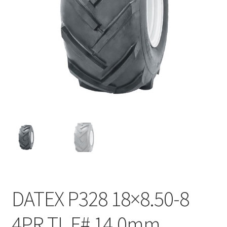
DATEX P328 18×8.50-8
4PR TL E# 14.0mm