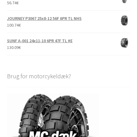
56.74
€
JOURNEY P3067 25x8-12 56F 6PR TL NHS
100.74
€
SUNF A-001 24x11-10 6PR 47F TL #E
130.09
€
Brug for motorcykeldæk?