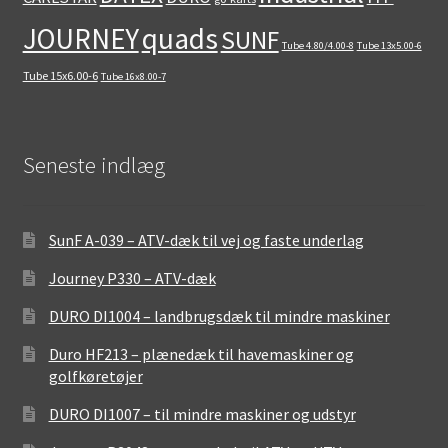
quads
JOURNEY
SUNF
Tube 4.80/4.00-8
Tube 13x5.00-6
Tube 15x6.00-6
Tube 16x8.00-7
Seneste indlæg
SunF A-039 – ATV-dæk til vej og faste underlag
Journey P330 – ATV-dæk
DURO DI1004 – landbrugsdæk til mindre maskiner
Duro HF213 – plænedæk til havemaskiner og
golfkøretøjer
DURO DI1007 – til mindre maskiner og udstyr