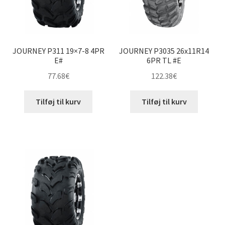
JOURNEY P311 19×7-8 4PR
JOURNEY P3035 26x11R14
E#
6PR TL #E
77.68
€
122.38
€
Tilføj til kurv
Tilføj til kurv