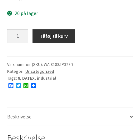
20 på lager
DATEX
Tilføj til kurv
P328
18x8.50-
8
4PR
Varenummer (SKU):
WAI81885P328D
Kategori:
Uncategorized
TL
Tags:
8
,
DATEX
,
industrial
E#
F
T
W
14.0mm
a
w
h
antal
c
i
a
e
t
t
b
t
s
o
e
A
o
r
p
Beskrivelse
k
p
Beskrivelse