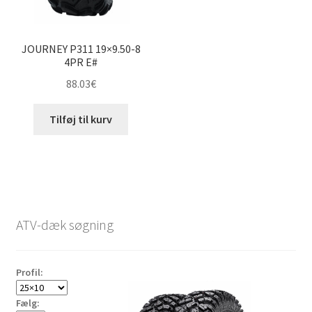
JOURNEY P311 19×9.50-8
4PR E#
88.03
€
Tilføj til kurv
ATV-dæk søgning
Profil:
Fælg: