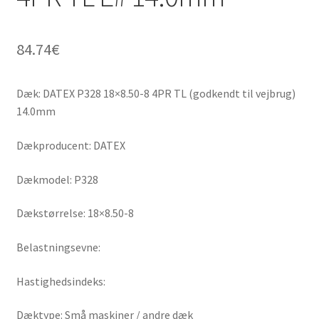
84.74
€
Dæk: DATEX P328 18×8.50-8 4PR TL (godkendt til vejbrug)
14.0mm
Dækproducent: DATEX
Dækmodel: P328
Dækstørrelse: 18×8.50-8
Belastningsevne:
Hastighedsindeks:
Dæktype: Små maskiner / andre dæk