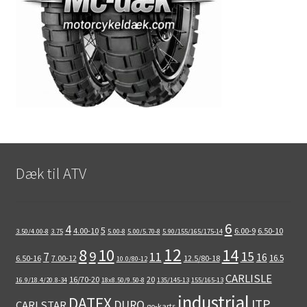
Dæk til ATV
6
4
5
4.00-10
6.00-9
6.50-10
3.50/4.00-8
3.75
5.00-8
5.00/5.70-8
5.90/155/165/175-14
12
8
10
14
9
15
11
7
16
16.5
6.50-16
7.00-12
12.5/80-18
10.0/80-12
CARLISLE
16/70-20
20
16.9/18.4/20.8-34
18x8.50/9.50-8
135/145-13
155/165-13
industrial
DATEX
ITP
DURO
CARLSTAR
go-karts