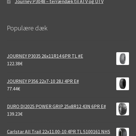
Journey P3048 – terrændæk til ATV og UTV
Populære dæk
JOURNEY P3035 26x11R14 6PR TL #E
122.38
€
JOURNEY P356 22x7-10 28J 4PR E#
77.44
€
DURO DI2025 POWER GRIP 25x8R12 43N 6PR E#
139.23
€
Carlstar All Trail 22x11.00-10 4PR TL 5100161 NHS