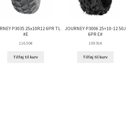
RNEY P3035 25x10R12 6PR TL
JOURNEY P3006 25×10-12 50J
#E
6PR E#
116.50
€
109.91
€
Tilføj til kurv
Tilføj til kurv