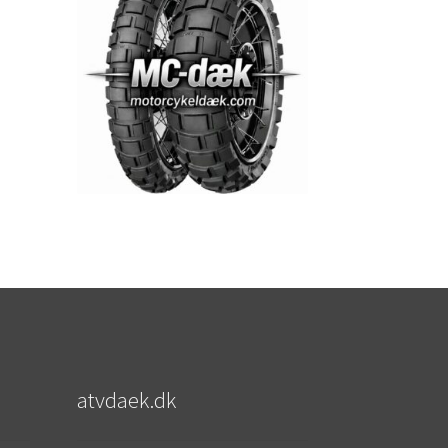
atvdaek.dk