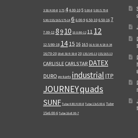
4
5
4.00-10
3.50/4.00-8
3.75
5.00-8
5.00/5.70-8
6
7
6.00-9
6.50-10
6.50-16
5.90/155/165/175-14
12
8
10
9
11
7.00-12
10.0/80-12
14
15
16
16.5
12.5/80-18
16.9/18.4/20.8-34
16/70-20
20
18x8.50/9.50-8
135/145-13
155/165-13
DATEX
CARLISLE
CARLSTAR
industrial
ITP
DURO
go-karts
quads
JOURNEY
SUNF
Tube
Tube 4.80/4.00-8
Tube 13x5.00-6
15x6.00-6
Tube 16x8.00-7