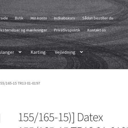
rside
Butik
Min konto
Indkøbskurv
Sådan bestiller du
kstørrelser og mærkninger
Privatlivspolitik
Kontakt os
langer
Karting
Vejledning
155/165-15 TR13 01-0197
155/165-15)] Datex