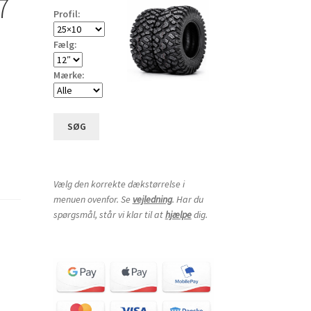
7
Profil:
Fælg:
Mærke:
SØG
Vælg den korrekte dækstørrelse i
menuen ovenfor. Se
vejledning
. Har du
spørgsmål, står vi klar til at
hjælpe
dig.