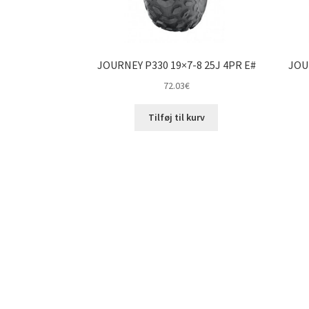
JOURNEY P330 19×7-8 25J 4PR E#
JOU
72.03
€
Tilføj til kurv