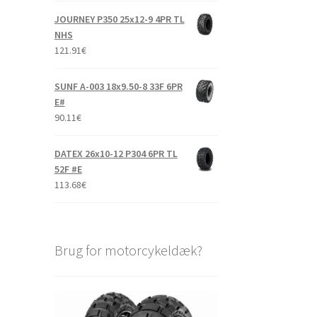
JOURNEY P350 25x12-9 4PR TL
NHS
121.91
€
SUNF A-003 18x9.50-8 33F 6PR
E#
90.11
€
DATEX 26x10-12 P304 6PR TL
52F #E
113.68
€
Brug for motorcykeldæk?