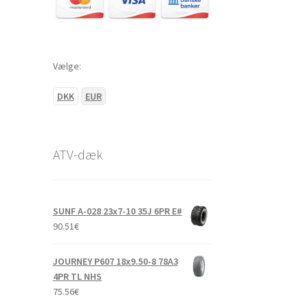
Vælge:
DKK
EUR
ATV-dæk
SUNF A-028 23x7-10 35J 6PR E#
90.51
€
JOURNEY P607 18x9.50-8 78A3
4PR TL NHS
75.56
€