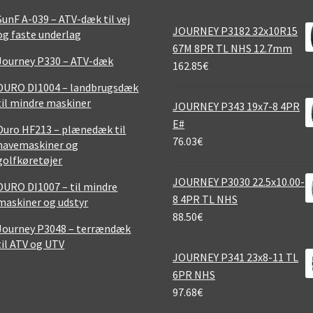
SunF A-039 – ATV-dæk til vej
JOURNEY P3182 32x10R15
og faste underlag
67M 8PR TL NHS 12.7mm
Journey P330 – ATV-dæk
162.85
€
DURO DI1004 – landbrugsdæk
til mindre maskiner
JOURNEY P343 19x7-8 4PR
E#
Duro HF213 – plænedæk til
76.03
€
havemaskiner og
golfkøretøjer
JOURNEY P3030 22.5x10.00-
DURO DI1007 – til mindre
8 4PR TL NHS
maskiner og udstyr
88.50
€
Journey P3048 – terrændæk
til ATV og UTV
JOURNEY P341 23x8-11 TL
6PR NHS
97.68
€