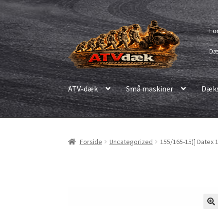
Spring
Spring
Fo
til
til
navigation
indhold
Dæ
ATV-dæk
Små maskiner
Dæks
Forside
Uncategorized
155/165-15)] Datex 