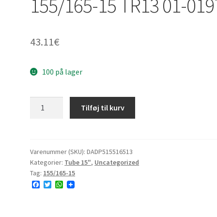
155/165-15 TR13 01-019
43.11
€
100 på lager
155/165-
Tilføj til kurv
15)]
Datex
155/165-
15
Varenummer (SKU):
DADP515516513
Kategorier:
Tube 15"
,
Uncategorized
TR13
Tag:
155/165-15
01-
F
T
W
0197
a
w
h
antal
c
i
a
e
t
t
b
t
s