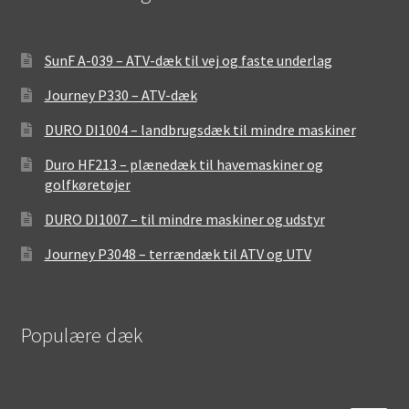
SunF A-039 – ATV-dæk til vej og faste underlag
Journey P330 – ATV-dæk
DURO DI1004 – landbrugsdæk til mindre maskiner
Duro HF213 – plænedæk til havemaskiner og
golfkøretøjer
DURO DI1007 – til mindre maskiner og udstyr
Journey P3048 – terrændæk til ATV og UTV
Populære dæk