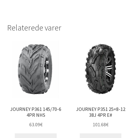
Relaterede varer
JOURNEY P361 145/70-6
JOURNEY P351 25×8-12
4PR NHS
38J 4PR E#
63.09
€
101.68
€