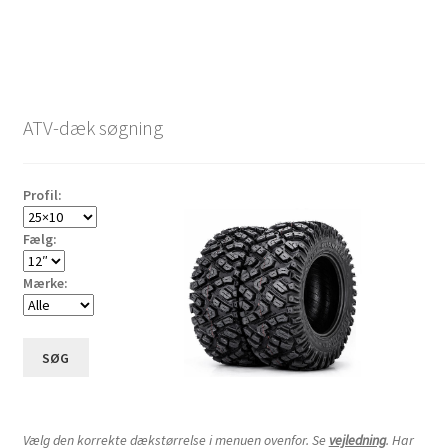
ATV-dæk søgning
Profil:
Fælg:
Mærke:
SØG
Vælg den korrekte dækstørrelse i menuen ovenfor. Se
vejledning
. Har