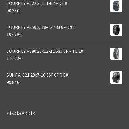
JOURNEY P322 22x11-8 4PR E#
90.38
€
JOURNEY P350 25x8-12 43J 6PR #E
107.79
€
JOURNEY P390 26x12-12 58J 6PR TL E#
116.03
€
SUNF A-021 23x7-10 35F 6PR E#
99.84
€
atvdaek.dk