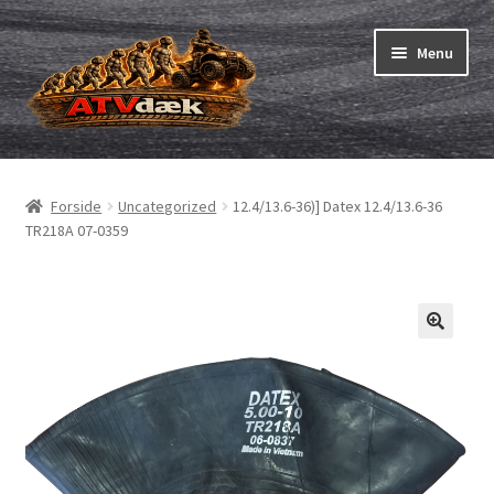
Spring
Spring
Menu
til
til
navigation
indhold
ATV-dæk
Udfold
underm
Små maskiner
Udfold
Forside
Uncategorized
12.4/13.6-36)] Datex 12.4/13.6-36
underm
TR218A 07-0359
Dækslanger
Udfold
underm
Karting
Vejledning
Udfold
underm