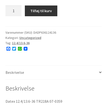
12.4/13.6-
Tilføj til kurv
36)]
Datex
12.4/13.6-
36
Varenummer (SKU):
DADP636124136
Kategori:
Uncategorized
TR218A
Tag:
12.4/13.6-36
07-
F
T
W
0359
a
w
h
antal
c
i
a
e
t
t
b
t
s
o
e
A
o
r
p
Beskrivelse
k
p
Beskrivelse
Datex 12.4/13.6-36 TR218A 07-0359