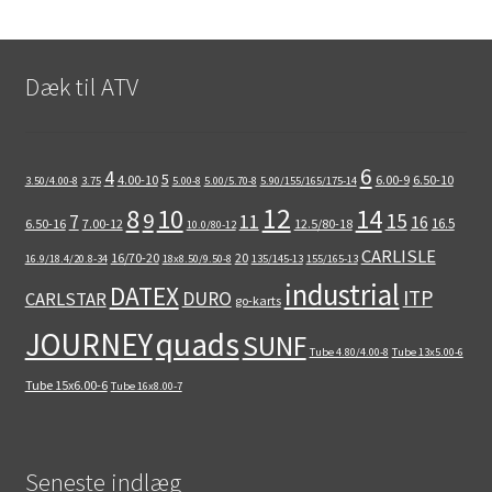
Dæk til ATV
6
4
5
4.00-10
6.00-9
6.50-10
3.50/4.00-8
3.75
5.00-8
5.00/5.70-8
5.90/155/165/175-14
12
8
10
14
9
15
11
7
16
16.5
6.50-16
7.00-12
12.5/80-18
10.0/80-12
CARLISLE
16/70-20
20
16.9/18.4/20.8-34
18x8.50/9.50-8
135/145-13
155/165-13
industrial
DATEX
ITP
DURO
CARLSTAR
go-karts
quads
JOURNEY
SUNF
Tube 4.80/4.00-8
Tube 13x5.00-6
Tube 15x6.00-6
Tube 16x8.00-7
Seneste indlæg