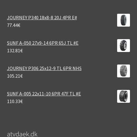
JOURNEY P340 18x8-8 20J 4PR E#
77.44
€
SUNF A-050 27x9-14 6PR 65J TL #E
132.81
€
JOURNEY P306 25x12-9 TL 6PR NHS
105.21
€
SUNF A-005 22x11-10 6PR 47F TL #E
110.33
€
atvdaek.dk