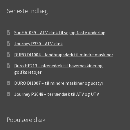
Seneste indlæg
SunF A-039 – ATV-dæk til vej og faste underlag
Journey P330 – ATV-dæk
DURO DI1004 – landbrugsdæk til mindre maskiner
Duro HF213 – plænedæk til havemaskiner og
golfkøretøjer
DURO DI1007 – til mindre maskiner og udstyr
Journey P3048 – terrændæk til ATV og UTV
Populære dæk