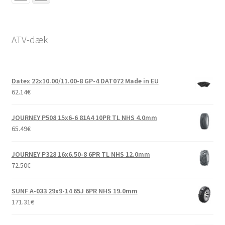
ATV-dæk
Datex 22x10.00/11.00-8 GP-4 DAT072 Made in EU
62.14
€
JOURNEY P508 15x6-6 81A4 10PR TL NHS 4.0mm
65.49
€
JOURNEY P328 16x6.50-8 6PR TL NHS 12.0mm
72.50
€
SUNF A-033 29x9-14 65J 6PR NHS 19.0mm
171.31
€