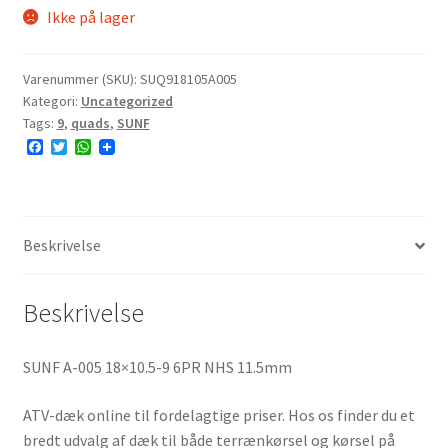
Ikke på lager
Varenummer (SKU):
SUQ918105A005
Kategori:
Uncategorized
Tags:
9
,
quads
,
SUNF
F
T
W
a
w
h
c
i
a
e
t
t
b
t
s
o
e
A
o
r
p
Beskrivelse
k
p
Beskrivelse
SUNF A-005 18×10.5-9 6PR NHS 11.5mm
ATV-dæk online til fordelagtige priser. Hos os finder du et
bredt udvalg af dæk til både terrænkørsel og kørsel på