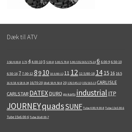
Dæk til ATV
6
4
5
4.00-10
6.00-9
6.50-10
3.50/4.00-8
3.75
5.00-8
5.00/5.70-8
5.90/155/165/175-14
12
8
10
14
9
15
11
7
16
16.5
6.50-16
7.00-12
12.5/80-18
10.0/80-12
CARLISLE
16/70-20
20
16.9/18.4/20.8-34
18x8.50/9.50-8
135/145-13
155/165-13
industrial
DATEX
ITP
DURO
CARLSTAR
go-karts
quads
JOURNEY
SUNF
Tube 4.80/4.00-8
Tube 13x5.00-6
Tube 15x6.00-6
Tube 16x8.00-7