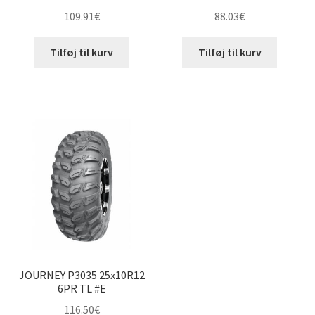
109.91
€
88.03
€
Tilføj til kurv
Tilføj til kurv
JOURNEY P3035 25x10R12
6PR TL #E
116.50
€