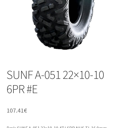
SUNF A-051 22×10-10
6PR #E
107.41
€