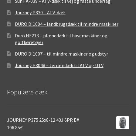
SunF A-039 – ATV-dæk til vej og faste underlag
Journey P330 – ATV-dæk
DURO DI1004 – landbrugsdæk til mindre maskiner
Duro HF213 – plænedæk til havemaskiner og
golfkøretøjer
DURO DI1007 – til mindre maskiner og udstyr
Journey P3048 – terrændæk til ATV og UTV
Populære dæk
JOURNEY P375 25x8-12 43J 6PR E#
106.85
€