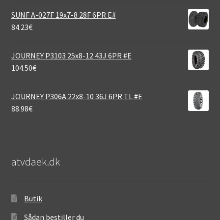
SUNF A-027F 19x7-8 28F 6PR E#
84.23
€
JOURNEY P3103 25x8-12 43J 6PR #E
104.50
€
JOURNEY P306A 22x8-10 36J 6PR TL #E
88.98
€
atvdaek.dk
Butik
Sådan bestiller du