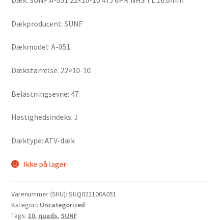
Dæk: SUNF A-051 22×10-10 47J 6PR NHS TL 16.0mm
Dækproducent: SUNF
Dækmodel: A-051
Dækstørrelse: 22×10-10
Belastningsevne: 47
Hastighedsindeks: J
Dæktype: ATV-dæk
Ikke på lager
Varenummer (SKU):
SUQ022100A051
Kategori:
Uncategorized
Tags:
10
,
quads
,
SUNF