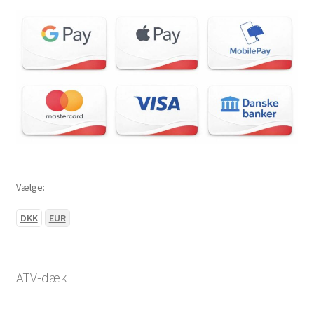
Vælge:
DKK
EUR
ATV-dæk