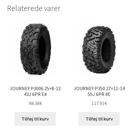
Relaterede varer
JOURNEY P3006 25×8-12
JOURNEY P350 27×11-14
43J 6PR E#
55J 6PR #E
98.38
€
117.91
€
Tilføj til kurv
Tilføj til kurv