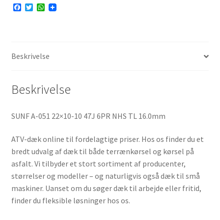
F
T
W
a
w
h
c
i
a
e
t
t
b
t
s
o
e
A
o
r
p
Beskrivelse
k
p
Beskrivelse
SUNF A-051 22×10-10 47J 6PR NHS TL 16.0mm
ATV-dæk online til fordelagtige priser. Hos os finder du et
bredt udvalg af dæk til både terrænkørsel og kørsel på
asfalt. Vi tilbyder et stort sortiment af producenter,
størrelser og modeller – og naturligvis også dæk til små
maskiner. Uanset om du søger dæk til arbejde eller fritid,
finder du fleksible løsninger hos os.