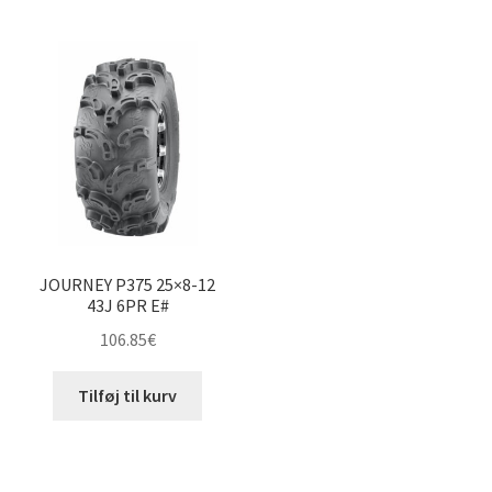
JOURNEY P375 25×8-12
43J 6PR E#
106.85
€
Tilføj til kurv