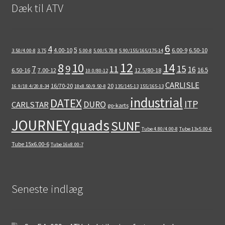
Dæk til ATV
6
4
5
4.00-10
6.00-9
6.50-10
3.50/4.00-8
3.75
5.00-8
5.00/5.70-8
5.90/155/165/175-14
12
8
10
14
9
15
11
7
16
16.5
6.50-16
7.00-12
12.5/80-18
10.0/80-12
CARLISLE
16/70-20
20
16.9/18.4/20.8-34
18x8.50/9.50-8
135/145-13
155/165-13
industrial
DATEX
ITP
DURO
CARLSTAR
go-karts
quads
JOURNEY
SUNF
Tube 4.80/4.00-8
Tube 13x5.00-6
Tube 15x6.00-6
Tube 16x8.00-7
Seneste indlæg