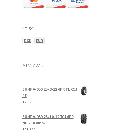
Vælge:
DKK
EUR
ATV-dæk
SUNF A-050 25x8-12 6PR TL 65J
#E
120.50
€
SUNF A-059 25x10-12 70J 6PR
NHS 18.0mm
123.84
€