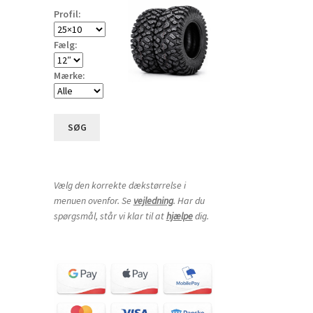
Profil:
Fælg:
Mærke:
SØG
Vælg den korrekte dækstørrelse i
menuen ovenfor. Se
vejledning
. Har du
spørgsmål, står vi klar til at
hjælpe
dig.