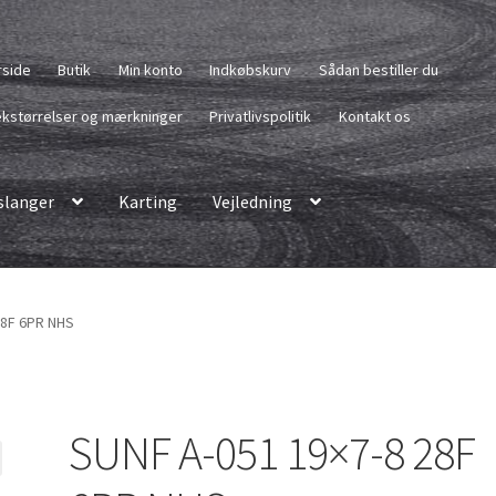
rside
Butik
Min konto
Indkøbskurv
Sådan bestiller du
kstørrelser og mærkninger
Privatlivspolitik
Kontakt os
langer
Karting
Vejledning
28F 6PR NHS
SUNF A-051 19×7-8 28F