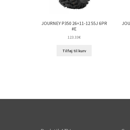
JOURNEY P350 26×11-12 55J 6PR
JOU
#E
123.33
€
Tilføj til kurv