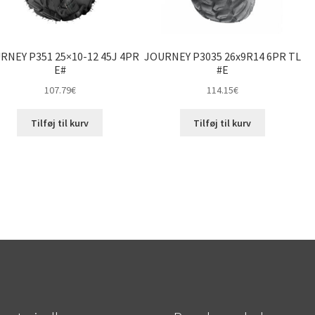
RNEY P351 25×10-12 45J 4PR
JOURNEY P3035 26x9R14 6PR TL
E#
#E
107.79
€
114.15
€
Tilføj til kurv
Tilføj til kurv