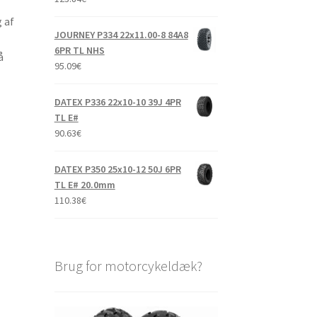
 af
JOURNEY P334 22x11.00-8 84A8
6PR TL NHS
å
95.09
€
DATEX P336 22x10-10 39J 4PR
TL E#
90.63
€
DATEX P350 25x10-12 50J 6PR
TL E# 20.0mm
110.38
€
Brug for motorcykeldæk?