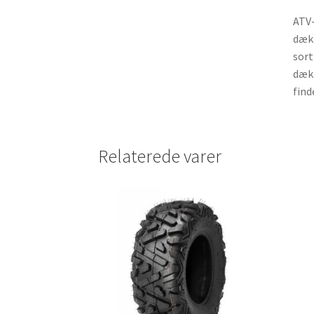
ATV-
dæk 
sort
dæk 
find
Relaterede varer