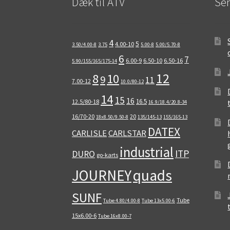
Dæk til ATV
Sen
4
5
4.00-10
3.50/4.00-8
3.75
5.00-8
5.00/5.70-8
6
7
6.00-9
6.50-10
6.50-16
5.90/155/165/175-14
12
8
10
9
11
7.00-12
10.0/80-12
14
15
16
16.5
12.5/80-18
16.9/18.4/20.8-34
16/70-20
20
18x8.50/9.50-8
135/145-13
155/165-13
DATEX
CARLISLE
CARLSTAR
industrial
ITP
DURO
go-karts
quads
JOURNEY
SUNF
Tube
Tube 4.80/4.00-8
Tube 13x5.00-6
15x6.00-6
Tube 16x8.00-7