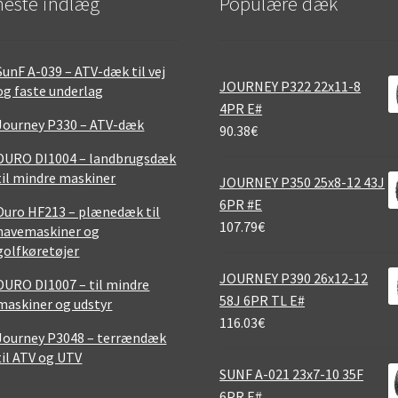
este indlæg
Populære dæk
SunF A-039 – ATV-dæk til vej
JOURNEY P322 22x11-8
og faste underlag
4PR E#
Journey P330 – ATV-dæk
90.38
€
DURO DI1004 – landbrugsdæk
til mindre maskiner
JOURNEY P350 25x8-12 43J
6PR #E
Duro HF213 – plænedæk til
107.79
€
havemaskiner og
golfkøretøjer
JOURNEY P390 26x12-12
DURO DI1007 – til mindre
58J 6PR TL E#
maskiner og udstyr
116.03
€
Journey P3048 – terrændæk
til ATV og UTV
SUNF A-021 23x7-10 35F
6PR E#