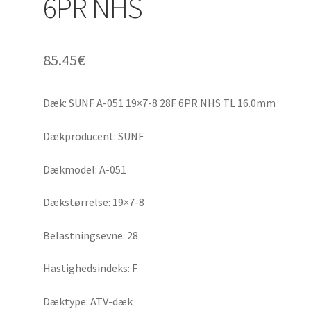
6PR NHS
85.45
€
Dæk: SUNF A-051 19×7-8 28F 6PR NHS TL 16.0mm
Dækproducent: SUNF
Dækmodel: A-051
Dækstørrelse: 19×7-8
Belastningsevne: 28
Hastighedsindeks: F
Dæktype: ATV-dæk