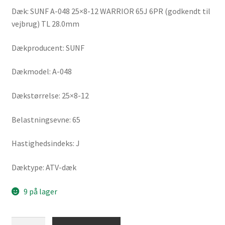
Dæk: SUNF A-048 25×8-12 WARRIOR 65J 6PR (godkendt til
vejbrug) TL 28.0mm
Dækproducent: SUNF
Dækmodel: A-048
Dækstørrelse: 25×8-12
Belastningsevne: 65
Hastighedsindeks: J
Dæktype: ATV-dæk
9 på lager
SUNF