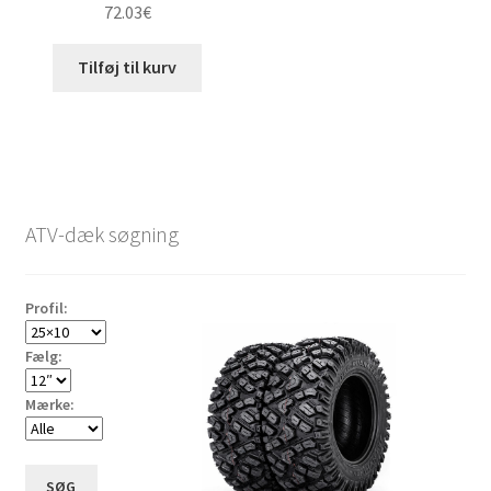
72.03
€
Tilføj til kurv
ATV-dæk søgning
Profil:
Fælg:
Mærke:
SØG