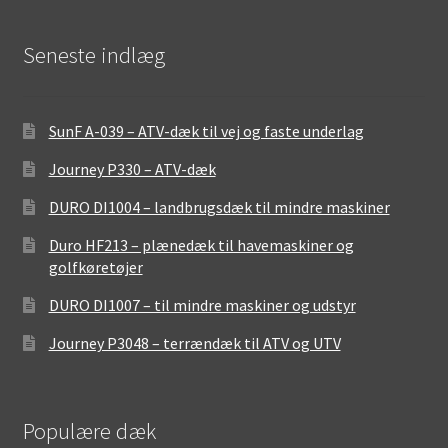
Seneste indlæg
SunF A-039 – ATV-dæk til vej og faste underlag
Journey P330 – ATV-dæk
DURO DI1004 – landbrugsdæk til mindre maskiner
Duro HF213 – plænedæk til havemaskiner og
golfkøretøjer
DURO DI1007 – til mindre maskiner og udstyr
Journey P3048 – terrændæk til ATV og UTV
Populære dæk