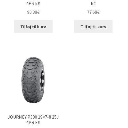
4PR E#
E#
90.38
€
77.68
€
Tilføj til kurv
Tilføj til kurv
JOURNEY P330 19×7-8 25J
4PR E#