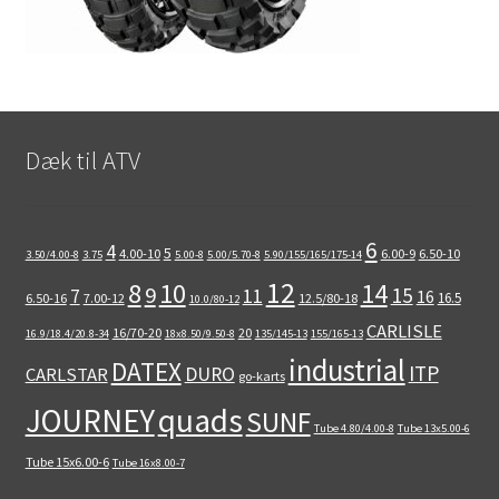
Dæk til ATV
6
4
5
4.00-10
6.00-9
6.50-10
3.50/4.00-8
3.75
5.00-8
5.00/5.70-8
5.90/155/165/175-14
12
8
10
14
9
15
11
7
16
16.5
6.50-16
7.00-12
12.5/80-18
10.0/80-12
CARLISLE
16/70-20
20
16.9/18.4/20.8-34
18x8.50/9.50-8
135/145-13
155/165-13
industrial
DATEX
ITP
DURO
CARLSTAR
go-karts
quads
JOURNEY
SUNF
Tube 4.80/4.00-8
Tube 13x5.00-6
Tube 15x6.00-6
Tube 16x8.00-7