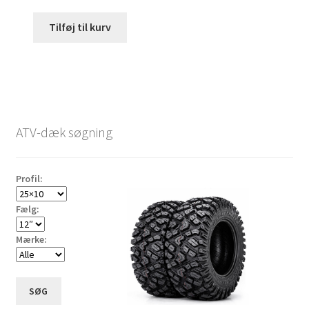
Tilføj til kurv
ATV-dæk søgning
Profil:
Fælg:
Mærke:
SØG