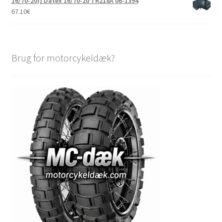
16/70-20)] Datex 16/70-20 TR218A 06-1394
67.10
€
Brug for motorcykeldæk?