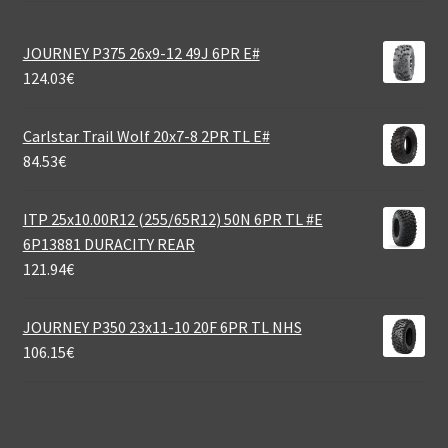
JOURNEY P375 26x9-12 49J 6PR E#
124.03
€
Carlstar Trail Wolf 20x7-8 2PR TL E#
84.53
€
ITP 25x10.00R12 (255/65R12) 50N 6PR TL #E
6P13881 DURACITY REAR
121.94
€
JOURNEY P350 23x11-10 20F 6PR TL NHS
106.15
€