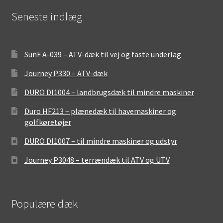
Seneste indlæg
SunF A-039 – ATV-dæk til vej og faste underlag
Journey P330 – ATV-dæk
DURO DI1004 – landbrugsdæk til mindre maskiner
Duro HF213 – plænedæk til havemaskiner og
golfkøretøjer
DURO DI1007 – til mindre maskiner og udstyr
Journey P3048 – terrændæk til ATV og UTV
Populære dæk