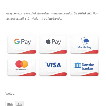
Vælg den korrekte dækstørrelse i menuen ovenfor. Se
vejledning
. Har
du spørgsmål, står vi klar til at
hjælpe
dig.
Vælge:
DKK
EUR