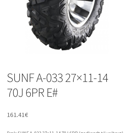
SUNF A-033 27×11-14
70J 6PR E#
161.41
€