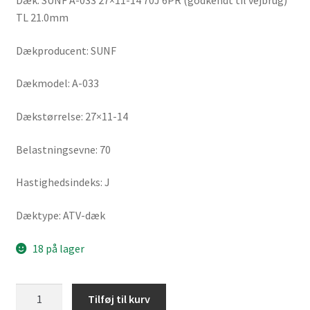
Dæk: SUNF A-033 27×11-14 70J 6PR (godkendt til vejbrug)
TL 21.0mm
Dækproducent: SUNF
Dækmodel: A-033
Dækstørrelse: 27×11-14
Belastningsevne: 70
Hastighedsindeks: J
Dæktype: ATV-dæk
18 på lager
SUNF
Tilføj til kurv
A-