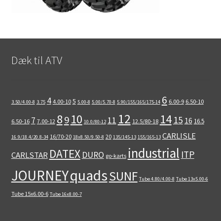
Dæk til ATV
6
4
5
4.00-10
6.00-9
6.50-10
3.50/4.00-8
3.75
5.00-8
5.00/5.70-8
5.90/155/165/175-14
12
8
10
14
9
15
11
7
16
16.5
6.50-16
7.00-12
12.5/80-18
10.0/80-12
CARLISLE
16/70-20
20
16.9/18.4/20.8-34
18x8.50/9.50-8
135/145-13
155/165-13
industrial
DATEX
ITP
DURO
CARLSTAR
go-karts
quads
JOURNEY
SUNF
Tube 4.80/4.00-8
Tube 13x5.00-6
Tube 15x6.00-6
Tube 16x8.00-7