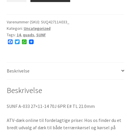
033
27x11-
14
Varenummer (SKU):
SUQ42711A033_
Kategori:
Uncategorized
70J
Tags:
14
,
quads
,
SUNF
6PR
F
T
W
E#
a
w
h
antal
c
i
a
e
t
t
b
t
s
o
e
A
o
r
p
Beskrivelse
k
p
Beskrivelse
SUNF A-033 27×11-14 70J 6PR E# TL 21.0mm
ATV-dæk online til fordelagtige priser. Hos os finder du et
bredt udvalg af dæk til både terrænkørsel og kørsel på