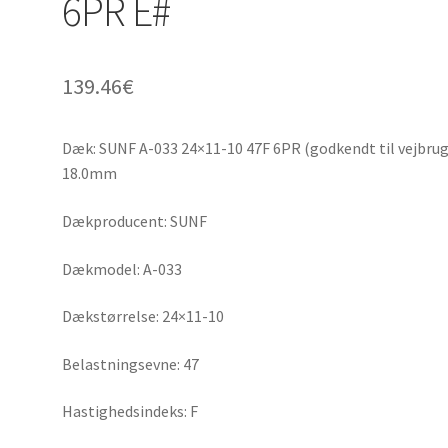
6PR E#
139.46
€
Dæk: SUNF A-033 24×11-10 47F 6PR (godkendt til vejbrug
18.0mm
Dækproducent: SUNF
Dækmodel: A-033
Dækstørrelse: 24×11-10
Belastningsevne: 47
Hastighedsindeks: F