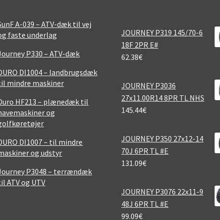
SunF A-039 – ATV-dæk til vej
JOURNEY P319 145/70-6
og faste underlag
18F 2PR E#
Journey P330 – ATV-dæk
62.38
€
DURO DI1004 – landbrugsdæk
til mindre maskiner
JOURNEY P3036
27x11.00R14 8PR TL NHS
Duro HF213 – plænedæk til
145.44
€
havemaskiner og
golfkøretøjer
JOURNEY P350 27x12-14
DURO DI1007 – til mindre
70J 6PR TL #E
maskiner og udstyr
131.09
€
Journey P3048 – terrændæk
til ATV og UTV
JOURNEY P3076 22x11-9
48J 6PR TL #E
99.09
€