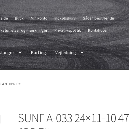
rside
Butik
Min konto
Indkøbskurv
Sådan bestiller du
kstørrelser og mærkninger
Privatlivspolitik
Kontakt os
langer
Karting
Vejledning
0 47F 6PR E#
SUNF A-033 24×11-10 4