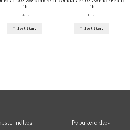
RNEY P3035 26x9R14 6PR TL
JOURNEY P3035 25x10R12 6PR TL
#E
#E
114.15
€
116.50
€
Tilføj til kurv
Tilføj til kurv
este indlæg
Populære dæk