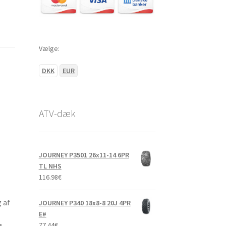
Vælge:
DKK
EUR
ATV-dæk
JOURNEY P3501 26x11-14 6PR
TL NHS
116.98
€
 af
JOURNEY P340 18x8-8 20J 4PR
E#
77.44
€