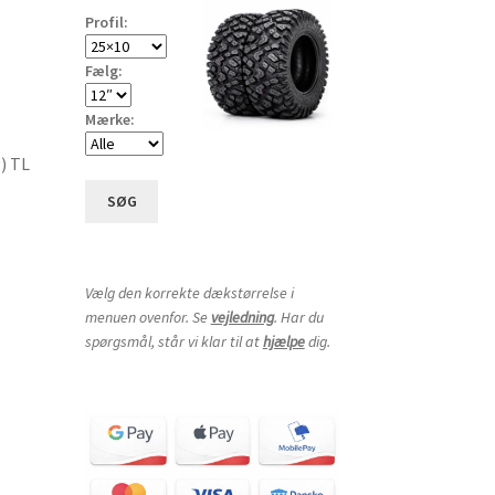
Profil:
Fælg:
Mærke:
) TL
SØG
Vælg den korrekte dækstørrelse i
menuen ovenfor. Se
vejledning
. Har du
spørgsmål, står vi klar til at
hjælpe
dig.