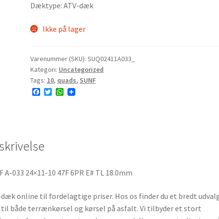
Dæktype: ATV-dæk
Ikke på lager
Varenummer (SKU):
SUQ02411A033_
Kategori:
Uncategorized
Tags:
10
,
quads
,
SUNF
F
T
W
a
w
h
c
i
a
e
t
t
b
t
s
o
e
A
o
r
p
skrivelse
k
p
 A-033 24×11-10 47F 6PR E# TL 18.0mm
dæk online til fordelagtige priser. Hos os finder du et bredt udvalg
til både terrænkørsel og kørsel på asfalt. Vi tilbyder et stort