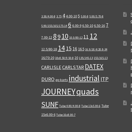
4
5
4.00-10
3.50/4.00-8
3.75
5.00-8
5.00/5.70-8
6
7
6.00-9
6.50-10
6.50-16
5.90/155/165/175-14
12
8
10
9
11
7.00-12
10.0/80-12
14
15
16
16.5
12.5/80-18
16.9/18.4/20.8-34
16/70-20
20
18x8.50/9.50-8
135/145-13
155/165-13
DATEX
CARLISLE
CARLSTAR
industrial
ITP
DURO
go-karts
quads
JOURNEY
SUNF
Tube
Tube 4.80/4.00-8
Tube 13x5.00-6
15x6.00-6
Tube 16x8.00-7