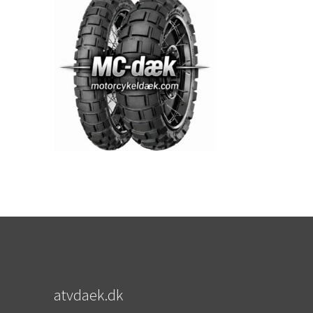
atvdaek.dk