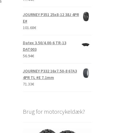
å
JOURNEY P351 25x8-12 38J 4PR
E#
101.68
€
Datex 3.50/4.00-6 TR-13
DAT003
56.94
€
JOURNEY P332 16x7.50-8 67A3
4PR TL #E 7.1mm
71.33
€
Brug for motorcykeldæk?