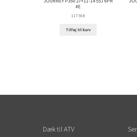
JOURNEY P350 27×11-14 55J 6PR
JOU
#E
117.91
€
Tilføj til kurv
Dæk til ATV
Sen