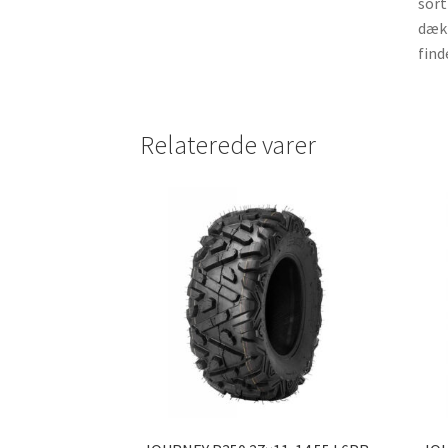
sort
dæk 
find
Relaterede varer