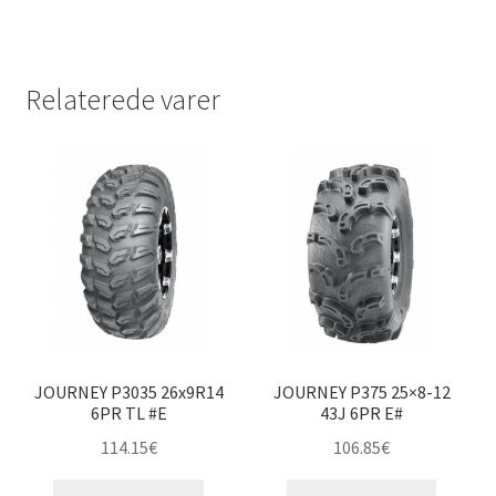
Relaterede varer
JOURNEY P3035 26x9R14
JOURNEY P375 25×8-12
6PR TL #E
43J 6PR E#
114.15
€
106.85
€