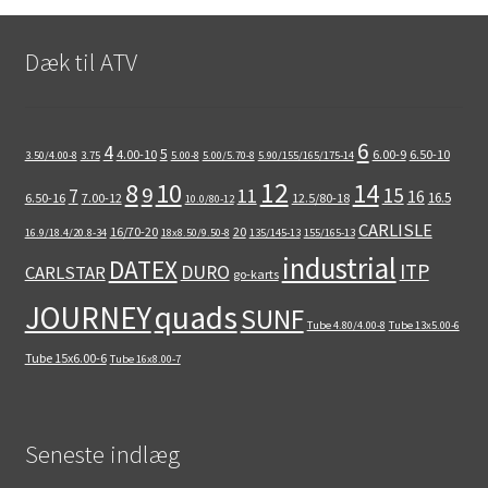
Dæk til ATV
6
4
5
4.00-10
6.00-9
6.50-10
3.50/4.00-8
3.75
5.00-8
5.00/5.70-8
5.90/155/165/175-14
12
8
10
14
9
15
11
7
16
16.5
6.50-16
7.00-12
12.5/80-18
10.0/80-12
CARLISLE
16/70-20
20
16.9/18.4/20.8-34
18x8.50/9.50-8
135/145-13
155/165-13
industrial
DATEX
ITP
DURO
CARLSTAR
go-karts
quads
JOURNEY
SUNF
Tube 4.80/4.00-8
Tube 13x5.00-6
Tube 15x6.00-6
Tube 16x8.00-7
Seneste indlæg