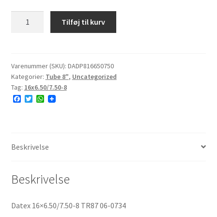
16x6.50/7.50-
Tilføj til kurv
8)]
Datex
16x6.50/7.50-
8
Varenummer (SKU):
DADP816650750
Kategorier:
Tube 8"
,
Uncategorized
TR87
Tag:
16x6.50/7.50-8
06-
F
T
W
0734
a
w
h
antal
c
i
a
e
t
t
b
t
s
o
e
A
o
r
p
Beskrivelse
k
p
Beskrivelse
Datex 16×6.50/7.50-8 TR87 06-0734