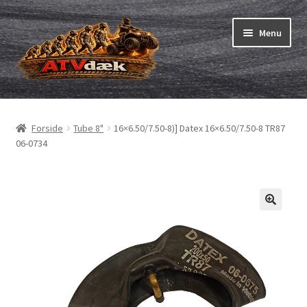
Spring
Spring
Menu
til
til
navigation
indhold
ATV-dæk
Udfold
underm
Små maskiner
Udfold
Forside
Tube 8"
16×6.50/7.50-8)] Datex 16×6.50/7.50-8 TR87
underm
06-0734
Dækslanger
Udfold
underm
Karting
Vejledning
Udfold
underm