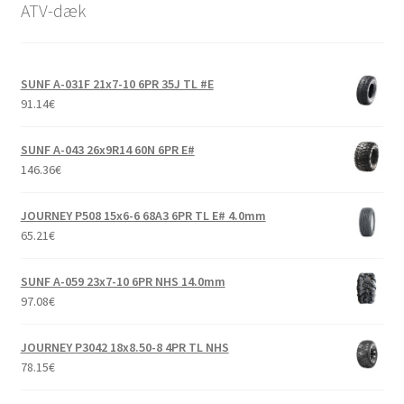
ATV-dæk
SUNF A-031F 21x7-10 6PR 35J TL #E
91.14
€
SUNF A-043 26x9R14 60N 6PR E#
146.36
€
JOURNEY P508 15x6-6 68A3 6PR TL E# 4.0mm
65.21
€
SUNF A-059 23x7-10 6PR NHS 14.0mm
97.08
€
JOURNEY P3042 18x8.50-8 4PR TL NHS
78.15
€