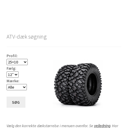
ATV-dæk søgning
Profil:
Fælg:
Mærke:
SØG
Vælg den korrekte dækstørrelse i menuen ovenfor. Se
vejledning
. Har