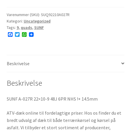
22x10-
9
Varenummer (SKU):
SUQ92210A027R
Kategori:
Uncategorized
6PR
Tags:
9
,
quads
,
SUNF
NHS
F
T
W
antal
a
w
h
c
i
a
e
t
t
b
t
s
o
e
A
o
r
p
Beskrivelse
k
p
Beskrivelse
SUNF A-027R 22×10-9 48J 6PR NHS !+ 14.5mm
ATV-dæk online til fordelagtige priser. Hos os finder du et
bredt udvalg af dæk til både terrænkørsel og kørsel på
asfalt. Vi tilbyder et stort sortiment af producenter,