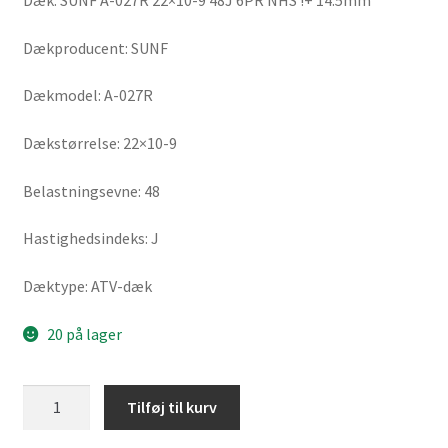
Dæk: SUNF A-027R 22×10-9 48J 6PR NHS !+ 14.5mm
Dækproducent: SUNF
Dækmodel: A-027R
Dækstørrelse: 22×10-9
Belastningsevne: 48
Hastighedsindeks: J
Dæktype: ATV-dæk
20 på lager
SUNF
Tilføj til kurv
A-
027R