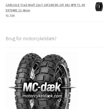
CARLISLE Trail Wolf 22x7-10(180/85-10) 38J 4PR TL #E
5370481 11.4mm
91.58
€
Brug for motorcykeldæk?