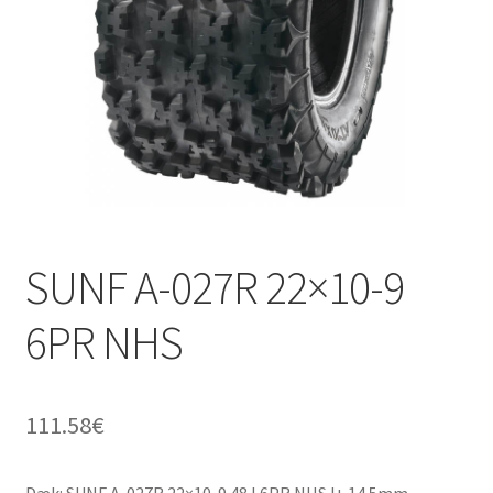
SUNF A-027R 22×10-9
6PR NHS
111.58
€