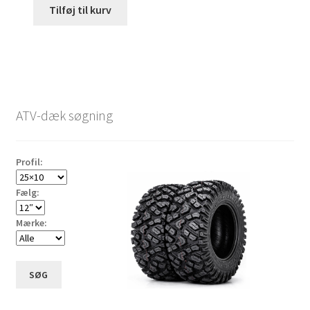
Tilføj til kurv
ATV-dæk søgning
Profil:
Fælg:
Mærke:
SØG