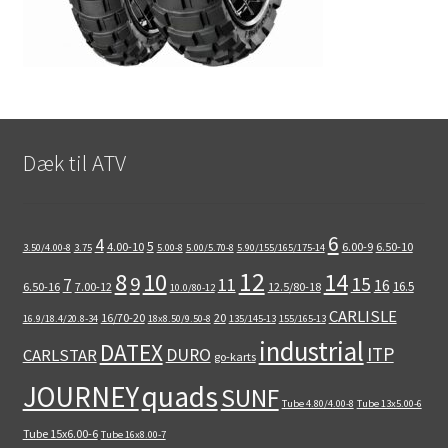
Dæk til ATV
6
4
5
4.00-10
6.00-9
6.50-10
3.50/4.00-8
3.75
5.00-8
5.00/5.70-8
5.90/155/165/175-14
12
8
10
14
9
15
11
7
16
16.5
6.50-16
7.00-12
12.5/80-18
10.0/80-12
CARLISLE
16/70-20
20
16.9/18.4/20.8-34
18x8.50/9.50-8
135/145-13
155/165-13
industrial
DATEX
ITP
DURO
CARLSTAR
go-karts
quads
JOURNEY
SUNF
Tube 4.80/4.00-8
Tube 13x5.00-6
Tube 15x6.00-6
Tube 16x8.00-7