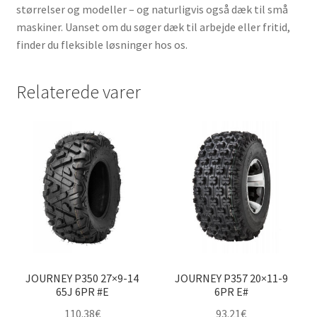
størrelser og modeller – og naturligvis også dæk til små
maskiner. Uanset om du søger dæk til arbejde eller fritid,
finder du fleksible løsninger hos os.
Relaterede varer
JOURNEY P350 27×9-14
JOURNEY P357 20×11-9
65J 6PR #E
6PR E#
110.38
€
93.21
€