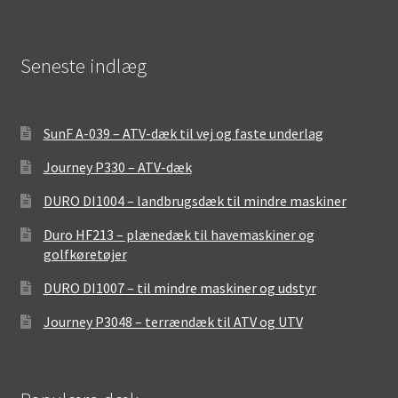
Seneste indlæg
SunF A-039 – ATV-dæk til vej og faste underlag
Journey P330 – ATV-dæk
DURO DI1004 – landbrugsdæk til mindre maskiner
Duro HF213 – plænedæk til havemaskiner og
golfkøretøjer
DURO DI1007 – til mindre maskiner og udstyr
Journey P3048 – terrændæk til ATV og UTV