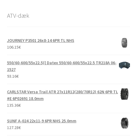
ATV-dæk
JOURNEY P3501 26x8-14 6PR TL NHS
106.15
€
550/60-600/55x22.5)] Datex 550/60-600/55x22.5 TR218A 06-
1527
93.16
€
CARLSTAR Versa Trail ATR 27x11R12(280/70R12) 62N 6PR TL
#E 6P02691 18.0mm
135.36
€
SUNF A-024 22x11-9 6PR NHS 25.0mm
127.28
€