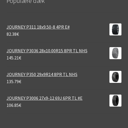
Populære dæk
JOURNEY P311 18x9.50-8 4PR E#
82.38
€
JOURNEY P3036 28x10.00R15 8PR TL NHS
145.21
€
JOURNEY P350 29x9R14 8PR TL NHS
135.79
€
JOURNEY P3006 27x9-12 69J 6PR TL #E
106.85
€