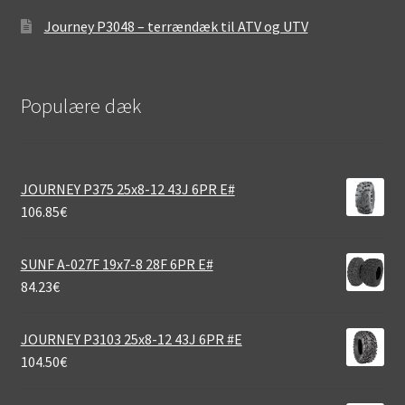
Journey P3048 – terrændæk til ATV og UTV
Populære dæk
JOURNEY P375 25x8-12 43J 6PR E#
106.85
€
SUNF A-027F 19x7-8 28F 6PR E#
84.23
€
JOURNEY P3103 25x8-12 43J 6PR #E
104.50
€