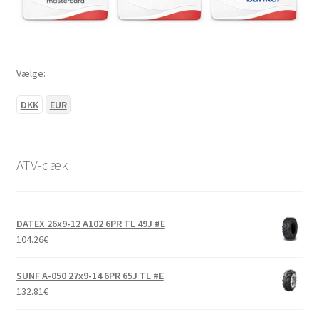
Vælge:
DKK
EUR
ATV-dæk
DATEX 26x9-12 A102 6PR TL 49J #E
104.26
€
SUNF A-050 27x9-14 6PR 65J TL #E
132.81
€