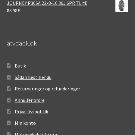
JOURNEY P306A 22x8-10 36J 6PR TL #E
88.98
€
atvdaek.dk
Butik
Sådan bestiller du
Returneringer og refunderinger
Annuller ordre
Privatlivspolitik
Min konto
Motorcykeldæk.com