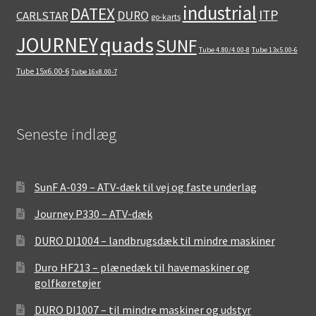
industrial
DATEX
ITP
DURO
CARLSTAR
go-karts
quads
JOURNEY
SUNF
Tube 4.80/4.00-8
Tube 13x5.00-6
Tube 15x6.00-6
Tube 16x8.00-7
Seneste indlæg
SunF A-039 – ATV-dæk til vej og faste underlag
Journey P330 – ATV-dæk
DURO DI1004 – landbrugsdæk til mindre maskiner
Duro HF213 – plænedæk til havemaskiner og
golfkøretøjer
DURO DI1007 – til mindre maskiner og udstyr