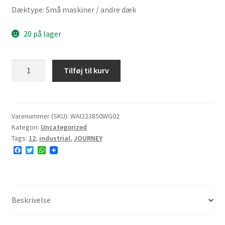
Dæktype: Små maskiner / andre dæk
20 på lager
JOURNEY
Tilføj til kurv
WG02
23x8.50-
12
77B
Varenummer (SKU):
WAI223850WG02
Kategori:
Uncategorized
4PR
Tags:
12
,
industrial
,
JOURNEY
TL
F
T
W
NHS
a
w
h
9.0mm
c
i
a
e
t
t
antal
b
t
s
o
e
A
o
r
p
Beskrivelse
k
p