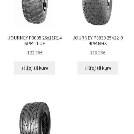
JOURNEY P3035 26x11R14
JOURNEY P3030 25×12-9
6PR TL #E
4PR NHS
122.38
€
110.38
€
Tilføj til kurv
Tilføj til kurv