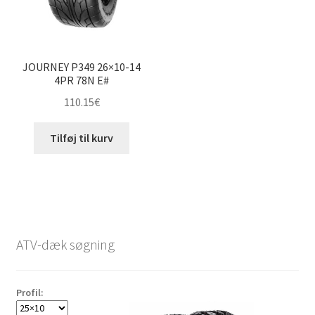
JOURNEY P349 26×10-14
4PR 78N E#
110.15
€
Tilføj til kurv
ATV-dæk søgning
Profil: