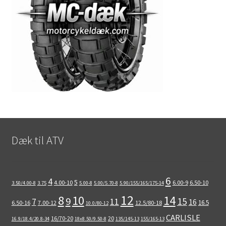
Dæk til ATV
6
4
5
4.00-10
6.00-9
6.50-10
3.50/4.00-8
3.75
5.00-8
5.00/5.70-8
5.90/155/165/175-14
12
8
10
14
9
15
11
7
16
16.5
6.50-16
7.00-12
12.5/80-18
10.0/80-12
CARLISLE
16/70-20
20
16.9/18.4/20.8-34
18x8.50/9.50-8
135/145-13
155/165-13