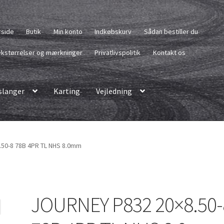
rside
Butik
Min konto
Indkøbskurv
Sådan bestiller du
kstørrelser og mærkninger
Privatlivspolitik
Kontakt os
langer
Karting
Vejledning
50-8 78B 4PR TL NHS 8.0mm
JOURNEY P832 20×8.50-