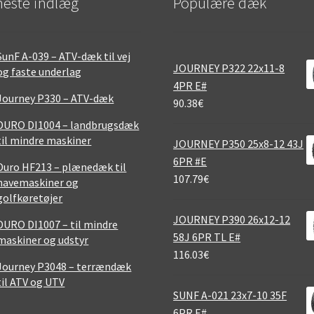
este indlæg
Populære dæk
SunF A-039 – ATV-dæk til vej
JOURNEY P322 22x11-8
og faste underlag
4PR E#
Journey P330 – ATV-dæk
90.38
€
DURO DI1004 – landbrugsdæk
til mindre maskiner
JOURNEY P350 25x8-12 43J
6PR #E
Duro HF213 – plænedæk til
107.79
€
havemaskiner og
golfkøretøjer
JOURNEY P390 26x12-12
DURO DI1007 – til mindre
58J 6PR TL E#
maskiner og udstyr
116.03
€
Journey P3048 – terrændæk
til ATV og UTV
SUNF A-021 23x7-10 35F
6PR E#