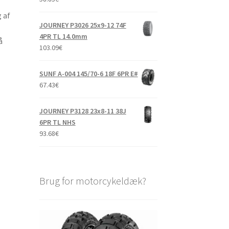
 af
JOURNEY P3026 25x9-12 74F
4PR TL 14.0mm
å
103.09
€
SUNF A-004 145/70-6 18F 6PR E#
67.43
€
JOURNEY P3128 23x8-11 38J
6PR TL NHS
93.68
€
Brug for motorcykeldæk?