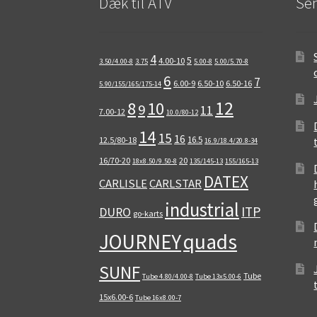
Dæk til ATV
Sen
4
5
4.00-10
3.50/4.00-8
3.75
5.00-8
5.00/5.70-8
6
7
6.00-9
6.50-10
6.50-16
5.90/155/165/175-14
12
8
10
9
11
7.00-12
10.0/80-12
14
15
16
16.5
12.5/80-18
16.9/18.4/20.8-34
16/70-20
20
18x8.50/9.50-8
135/145-13
155/165-13
DATEX
CARLISLE
CARLSTAR
industrial
ITP
DURO
go-karts
quads
JOURNEY
SUNF
Tube
Tube 4.80/4.00-8
Tube 13x5.00-6
15x6.00-6
Tube 16x8.00-7