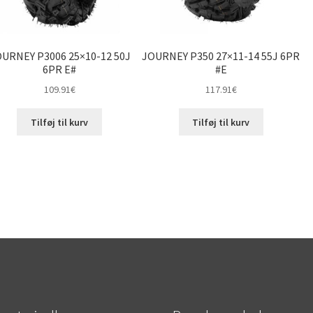
URNEY P3006 25×10-12 50J
JOURNEY P350 27×11-14 55J 6PR
6PR E#
#E
109.91
€
117.91
€
Tilføj til kurv
Tilføj til kurv