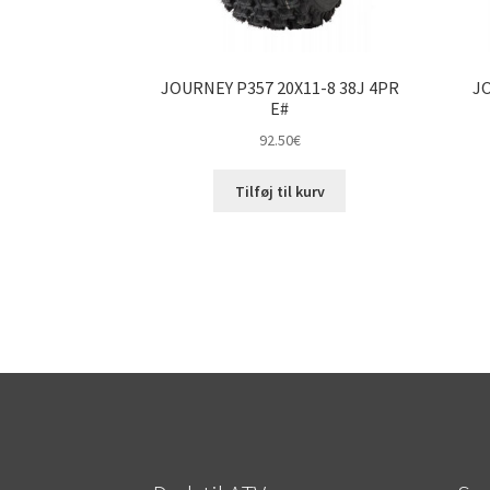
JOURNEY P357 20X11-8 38J 4PR
JO
E#
92.50
€
Tilføj til kurv