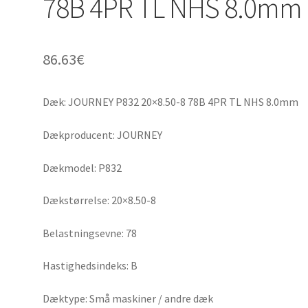
78B 4PR TL NHS 8.0mm
86.63
€
Dæk: JOURNEY P832 20×8.50-8 78B 4PR TL NHS 8.0mm
Dækproducent: JOURNEY
Dækmodel: P832
Dækstørrelse: 20×8.50-8
Belastningsevne: 78
Hastighedsindeks: B
Dæktype: Små maskiner / andre dæk