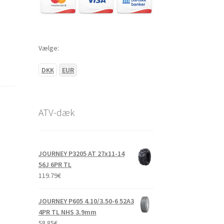
Vælge:
DKK
EUR
ATV-dæk
JOURNEY P3205 AT 27x11-14
56J 6PR TL
119.79
€
JOURNEY P605 4.10/3.50-6 52A3
4PR TL NHS 3.9mm
58.85
€