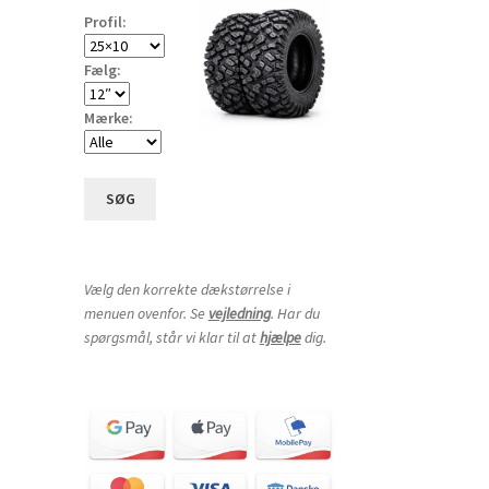
Profil:
Fælg:
Mærke:
SØG
Vælg den korrekte dækstørrelse i
menuen ovenfor. Se
vejledning
. Har du
spørgsmål, står vi klar til at
hjælpe
dig.