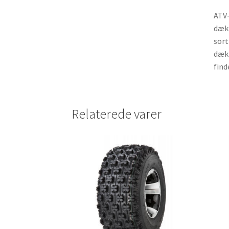
ATV-
dæk 
sort
dæk 
find
Relaterede varer