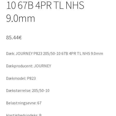
10 67B 4PR TL NHS
9.0mm
85.44
€
Dæk: JOURNEY P823 205/50-10 67B 4PR TL NHS 9.0mm
Dækproducent: JOURNEY
Dækmodel: P823
Dækstørrelse: 205/50-10
Belastningsevne: 67
Hastighedsindeks: B