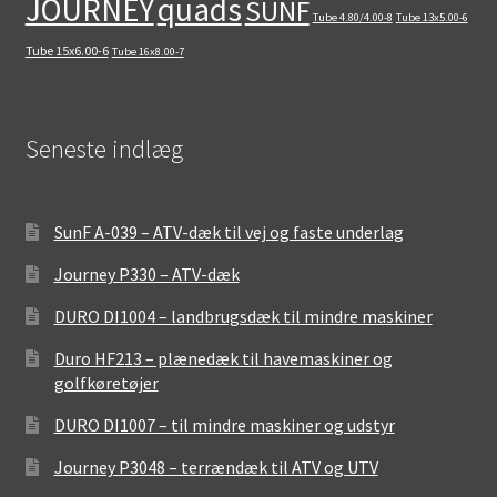
quads
JOURNEY
SUNF
Tube 4.80/4.00-8
Tube 13x5.00-6
Tube 15x6.00-6
Tube 16x8.00-7
Seneste indlæg
SunF A-039 – ATV-dæk til vej og faste underlag
Journey P330 – ATV-dæk
DURO DI1004 – landbrugsdæk til mindre maskiner
Duro HF213 – plænedæk til havemaskiner og
golfkøretøjer
DURO DI1007 – til mindre maskiner og udstyr
Journey P3048 – terrændæk til ATV og UTV