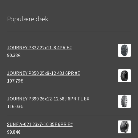
Populære dæk
JOURNEY P322 22x11-8 4PR E#
90.38
€
JOURNEY P350 25x8-12 43J 6PR #E
107.79
€
JOURNEY P390 26x12-12 58J 6PR TL E#
116.03
€
SUNF A-021 23x7-10 35F 6PR E#
99.84
€