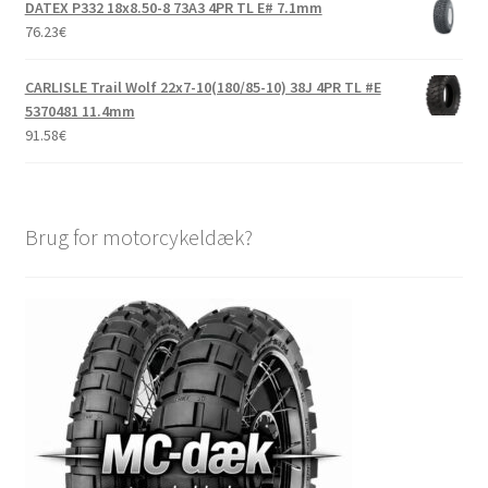
DATEX P332 18x8.50-8 73A3 4PR TL E# 7.1mm
76.23
€
CARLISLE Trail Wolf 22x7-10(180/85-10) 38J 4PR TL #E
5370481 11.4mm
91.58
€
Brug for motorcykeldæk?