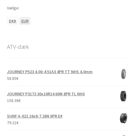
Vælge:
DKK
EUR
ATV-dæk
JOURNEY P523 4.00-4 51A3 4PR TT NHS 4.0mm
58.85
€
JOURNEY P3173 30x10R14 60M 8PR TL NHS
158.38
€
SUNF A-021 16x8-7 26N 6PR E#
79.21
€