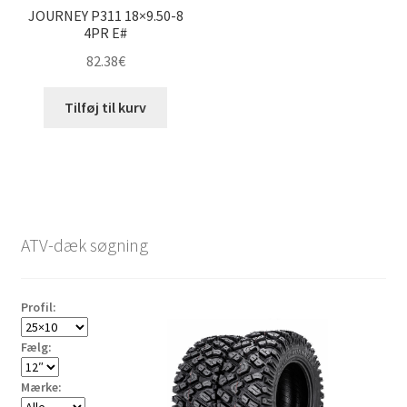
JOURNEY P311 18×9.50-8
4PR E#
82.38
€
Tilføj til kurv
ATV-dæk søgning
Profil:
Fælg:
Mærke: