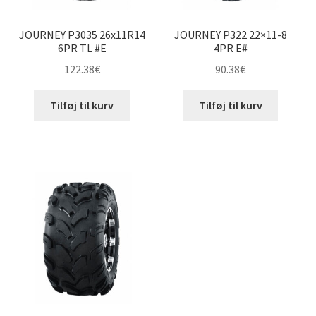
JOURNEY P3035 26x11R14
JOURNEY P322 22×11-8
6PR TL #E
4PR E#
122.38
€
90.38
€
Tilføj til kurv
Tilføj til kurv