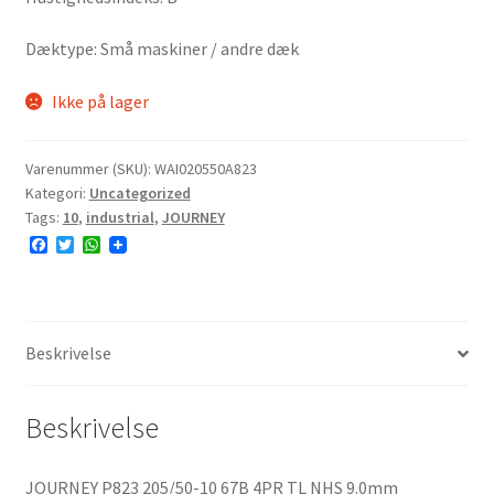
Dæktype: Små maskiner / andre dæk
Ikke på lager
Varenummer (SKU):
WAI020550A823
Kategori:
Uncategorized
Tags:
10
,
industrial
,
JOURNEY
F
T
W
a
w
h
c
i
a
e
t
t
b
t
s
o
e
A
o
r
p
Beskrivelse
k
p
Beskrivelse
JOURNEY P823 205/50-10 67B 4PR TL NHS 9.0mm