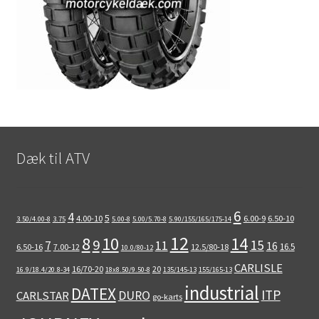
Dæk til ATV
6
4
5
4.00-10
6.00-9
6.50-10
3.50/4.00-8
3.75
5.00-8
5.00/5.70-8
5.90/155/165/175-14
12
8
10
14
9
15
11
7
16
16.5
6.50-16
7.00-12
12.5/80-18
10.0/80-12
CARLISLE
16/70-20
20
16.9/18.4/20.8-34
18x8.50/9.50-8
135/145-13
155/165-13
industrial
DATEX
ITP
DURO
CARLSTAR
go-karts