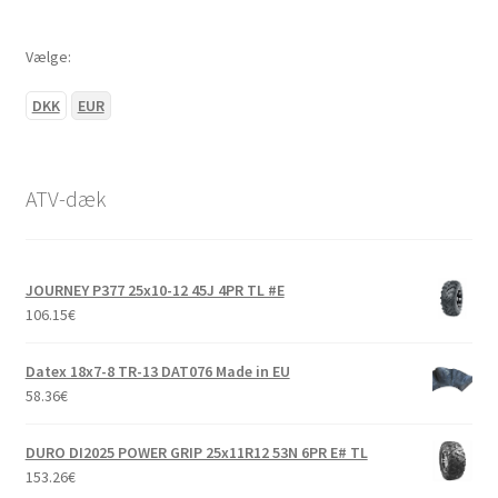
Vælge:
DKK
EUR
ATV-dæk
JOURNEY P377 25x10-12 45J 4PR TL #E
106.15
€
Datex 18x7-8 TR-13 DAT076 Made in EU
58.36
€
DURO DI2025 POWER GRIP 25x11R12 53N 6PR E# TL
153.26
€