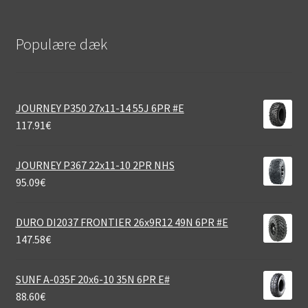
Populære dæk
JOURNEY P350 27x11-14 55J 6PR #E
117.91
€
JOURNEY P367 22x11-10 2PR NHS
95.09
€
DURO DI2037 FRONTIER 26x9R12 49N 6PR #E
147.58
€
SUNF A-035F 20x6-10 35N 6PR E#
88.60
€