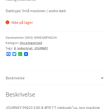
Dæktype: Små maskiner / andre dæk
Ikke på lager
Varenummer (SKU):
WAI8300P6023A
Kategori:
Uncategorized
Tags:
8
,
industrial
,
JOURNEY
F
T
W
a
w
h
c
i
a
e
t
t
b
t
s
o
e
A
o
r
p
Beskrivelse
k
p
Beskrivelse
JOURNEY P6023 3.00-8 4PR TT niebrudz¹ca, non marking