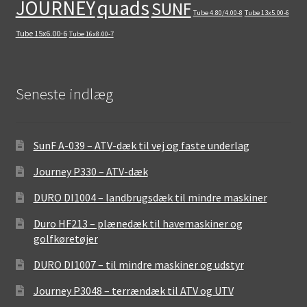
quads
JOURNEY
SUNF
Tube 4.80/4.00-8
Tube 13x5.00-6
Tube 15x6.00-6
Tube 16x8.00-7
Seneste indlæg
SunF A-039 – ATV-dæk til vej og faste underlag
Journey P330 – ATV-dæk
DURO DI1004 – landbrugsdæk til mindre maskiner
Duro HF213 – plænedæk til havemaskiner og
golfkøretøjer
DURO DI1007 – til mindre maskiner og udstyr
Journey P3048 – terrændæk til ATV og UTV