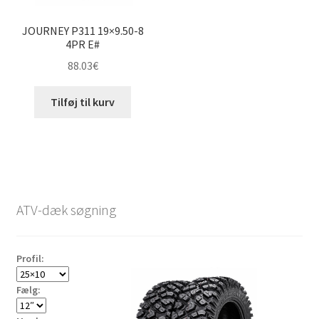
JOURNEY P311 19×9.50-8
4PR E#
88.03
€
Tilføj til kurv
ATV-dæk søgning
Profil:
Fælg: