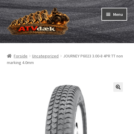
Spring
Spring
Menu
til
til
navigation
indhold
ATV-dæk
Udfold
underm
Små maskiner
Udfold
Forside
Uncategorized
JOURNEY P6023 3.00-8 4PR TT non
underm
marking 4.0mm
Dækslanger
Udfold
underm
Karting
Vejledning
Udfold
underm