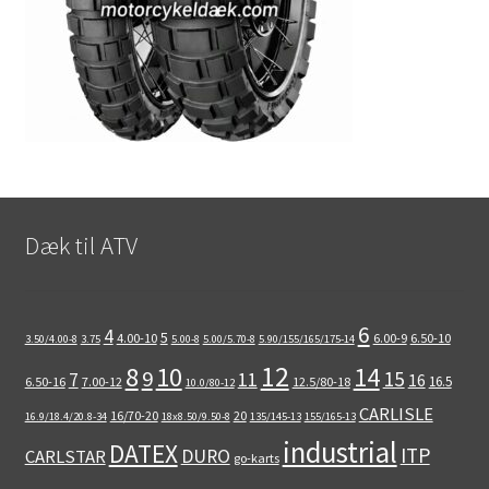
Dæk til ATV
6
4
5
4.00-10
6.00-9
6.50-10
3.50/4.00-8
3.75
5.00-8
5.00/5.70-8
5.90/155/165/175-14
12
8
10
14
9
15
11
7
16
16.5
6.50-16
7.00-12
12.5/80-18
10.0/80-12
CARLISLE
16/70-20
20
16.9/18.4/20.8-34
18x8.50/9.50-8
135/145-13
155/165-13
industrial
DATEX
ITP
DURO
CARLSTAR
go-karts