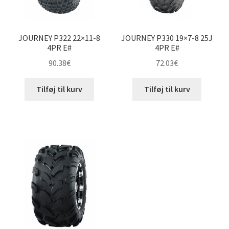
JOURNEY P322 22×11-8
JOURNEY P330 19×7-8 25J
4PR E#
4PR E#
90.38
€
72.03
€
Tilføj til kurv
Tilføj til kurv