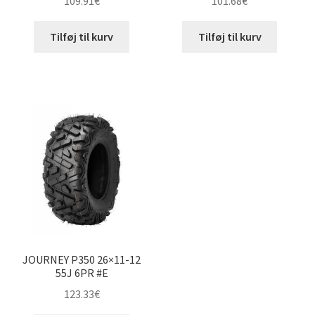
109.91
€
101.68
€
Tilføj til kurv
Tilføj til kurv
JOURNEY P350 26×11-12
55J 6PR #E
123.33
€