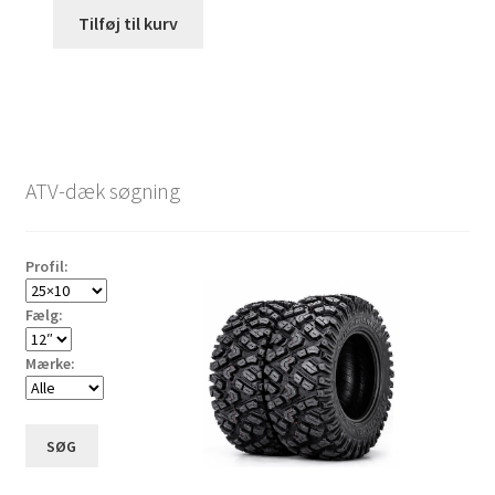
Tilføj til kurv
ATV-dæk søgning
Profil:
Fælg:
Mærke:
SØG