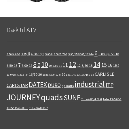
Dæk til ATV
6
4
5
4.00-10
6.00-9
6.50-10
3.50/4.00-8
3.75
5.00-8
5.00/5.70-8
5.90/155/165/175-14
12
8
10
14
9
15
11
7
16
16.5
6.50-16
7.00-12
12.5/80-18
10.0/80-12
CARLISLE
16/70-20
20
16.9/18.4/20.8-34
18x8.50/9.50-8
135/145-13
155/165-13
industrial
DATEX
ITP
DURO
CARLSTAR
go-karts
quads
JOURNEY
SUNF
Tube 4.80/4.00-8
Tube 13x5.00-6
Tube 15x6.00-6
Tube 16x8.00-7