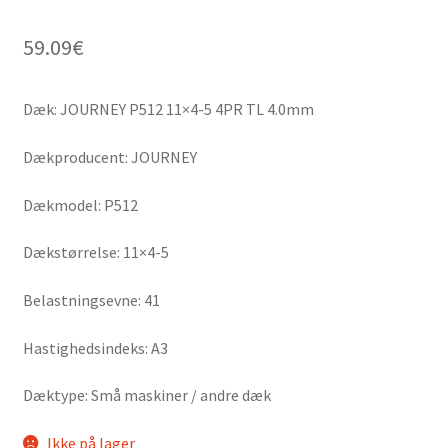
59.09
€
Dæk: JOURNEY P512 11×4-5 4PR TL 4.0mm
Dækproducent: JOURNEY
Dækmodel: P512
Dækstørrelse: 11×4-5
Belastningsevne: 41
Hastighedsindeks: A3
Dæktype: Små maskiner / andre dæk
Ikke på lager