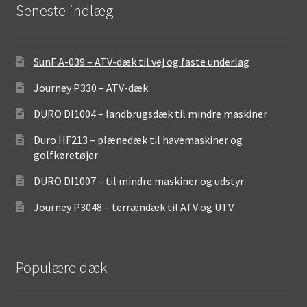
Seneste indlæg
SunF A-039 – ATV-dæk til vej og faste underlag
Journey P330 – ATV-dæk
DURO DI1004 – landbrugsdæk til mindre maskiner
Duro HF213 – plænedæk til havemaskiner og
golfkøretøjer
DURO DI1007 – til mindre maskiner og udstyr
Journey P3048 – terrændæk til ATV og UTV
Populære dæk