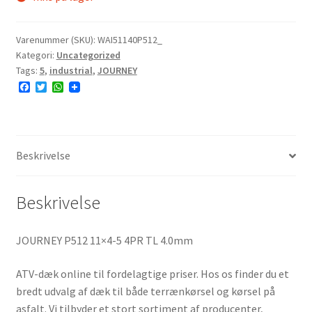
Varenummer (SKU):
WAI51140P512_
Kategori:
Uncategorized
Tags:
5
,
industrial
,
JOURNEY
F
T
W
a
w
h
c
i
a
e
t
t
b
t
s
o
e
A
o
r
p
Beskrivelse
k
p
Beskrivelse
JOURNEY P512 11×4-5 4PR TL 4.0mm
ATV-dæk online til fordelagtige priser. Hos os finder du et
bredt udvalg af dæk til både terrænkørsel og kørsel på
asfalt. Vi tilbyder et stort sortiment af producenter,