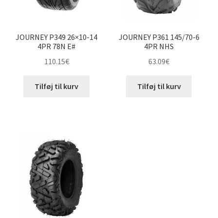
JOURNEY P349 26×10-14
JOURNEY P361 145/70-6
4PR 78N E#
4PR NHS
110.15
€
63.09
€
Tilføj til kurv
Tilføj til kurv