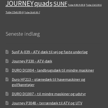
quads
JOURNEY
SUNF
Tube 4.80/4.00-8
Tube 13x5.00-6
Tube 15x6.00-6
Tube 16x8.00-7
Seneste indlæg
SunF A-039 – ATV-dæk til vej og faste underlag
Journey P330 – ATV-dæk
DURO DI1004 – landbrugsdæk til mindre maskiner
Duro HF213 – plænedæk til havemaskiner og
golfkøretøjer
DURO DI1007 – til mindre maskiner og udstyr
Journey P3048 – terrændæk til ATV og UTV