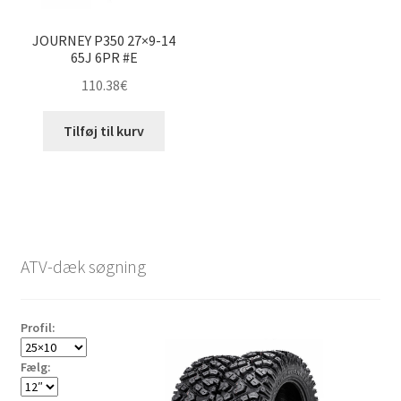
JOURNEY P350 27×9-14
65J 6PR #E
110.38
€
Tilføj til kurv
ATV-dæk søgning
Profil:
Fælg: