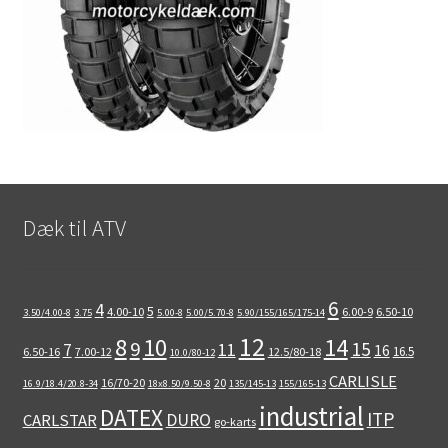
Dæk til ATV
6
4
5
4.00-10
6.00-9
6.50-10
3.50/4.00-8
3.75
5.00-8
5.00/5.70-8
5.90/155/165/175-14
12
8
10
14
9
15
11
7
16
16.5
6.50-16
7.00-12
12.5/80-18
10.0/80-12
CARLISLE
16/70-20
20
16.9/18.4/20.8-34
18x8.50/9.50-8
135/145-13
155/165-13
industrial
DATEX
ITP
DURO
CARLSTAR
go-karts