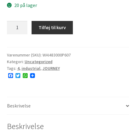
20 på lager
JOURNEY
Tilføj til kurv
P607
8x3-
4
4PR
Varenummer (SKU):
WAI483000P607
Kategori:
Uncategorized
TL
Tags:
4
,
industrial
,
JOURNEY
NHS
F
T
W
DOT
a
w
h
2022
c
i
a
e
t
t
antal
b
t
s
o
e
A
o
r
p
Beskrivelse
k
p
Beskrivelse