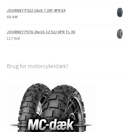
JOURNEY P322 16x8-7 20F 4PR E#
69.44
€
JOURNEY P376 26x10-12 52J 6PR TL #E
117.91
€
Brug for motorcykeldæk?