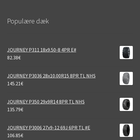
Populære dæk
JOURNEY P311 18x9.50-8 4PR E#
82.38
€
JOURNEY P3036 28x10.00R15 8PR TL NHS
145.21
€
JOURNEY P350 29x9R14 8PR TL NHS
135.79
€
JOURNEY P3006 27x9-12 69J 6PR TL #E
106.85
€