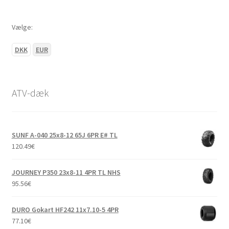
Vælge:
DKK
EUR
ATV-dæk
SUNF A-040 25x8-12 65J 6PR E# TL
120.49
€
JOURNEY P350 23x8-11 4PR TL NHS
95.56
€
DURO Gokart HF242 11x7.10-5 4PR
77.10
€