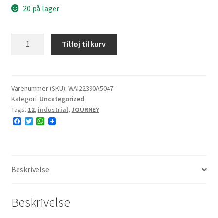
20 på lager
JOURNEY
Tilføj til kurv
P5047
23x9-
12
87A4
Varenummer (SKU):
WAI22390A5047
Kategori:
Uncategorized
4PR
Tags:
12
,
industrial
,
JOURNEY
TL
F
T
W
NHS
a
w
h
7.2mm
c
i
a
e
t
t
antal
b
t
s
o
e
A
o
r
p
Beskrivelse
k
p
Beskrivelse