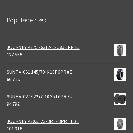
Populære dæk
JOURNEY P375 26x12-12 58J 6PR E#
127.56
€
SUNF A-051 145/70-6 18F 6PR #E
66.71
€
SUNF A-027F 22x7-10 35J 6PR E#
94.79
€
JOURNEY P3035 23x8R12 8PR TL #E
101.91
€