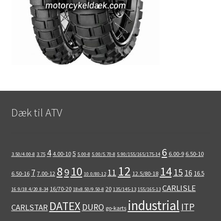
Dæk til ATV
6
4
5
4.00-10
6.00-9
6.50-10
3.50/4.00-8
3.75
5.00-8
5.00/5.70-8
5.90/155/165/175-14
12
8
10
14
9
15
11
7
16
16.5
6.50-16
7.00-12
12.5/80-18
10.0/80-12
CARLISLE
16/70-20
20
16.9/18.4/20.8-34
18x8.50/9.50-8
135/145-13
155/165-13
industrial
DATEX
ITP
DURO
CARLSTAR
go-karts