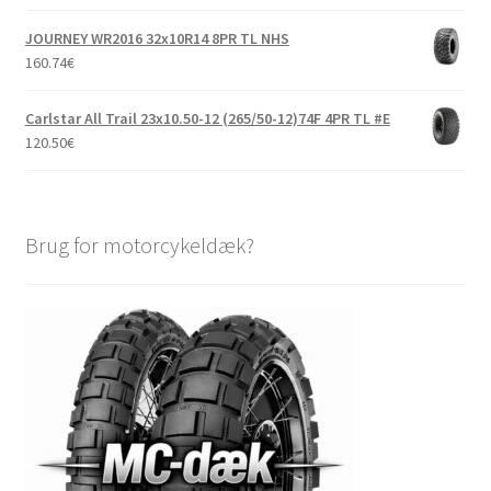
JOURNEY WR2016 32x10R14 8PR TL NHS
160.74
€
Carlstar All Trail 23x10.50-12 (265/50-12)74F 4PR TL #E
120.50
€
Brug for motorcykeldæk?