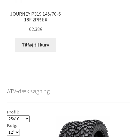
JOURNEY P319 145/70-6
18F 2PR E#
62.38
€
Tilføj til kurv
ATV-dæk søgning
Profil:
Fælg: