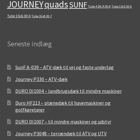
quads
JOURNEY
SUNF
Tube 4.80/4.00-8
Tube 13x5.00-6
Tube 15x6.00-6
Tube 16x8.00-7
Seneste indlæg
SunF A-039 – ATV-dæk til vej og faste underlag
Journey P330 – ATV-dæk
DURO DI1004 – landbrugsdæk til mindre maskiner
Duro HF213 – plænedæk til havemaskiner og
golfkøretøjer
DURO DI1007 – til mindre maskiner og udstyr
Journey P3048 – terrændæk til ATV og UTV