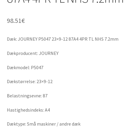
98.51
€
Dæk: JOURNEY P5047 23×9-12 87A4 4PR TL NHS 7.2mm
Dækproducent: JOURNEY
Dækmodel: P5047
Dækstørrelse: 23×9-12
Belastningsevne: 87
Hastighedsindeks: A4
Dæktype: Små maskiner / andre dæk