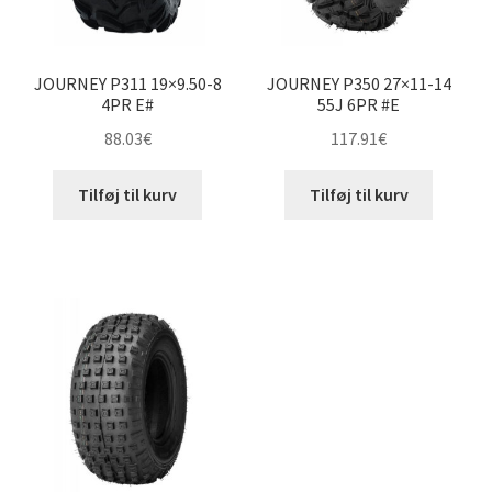
JOURNEY P311 19×9.50-8
JOURNEY P350 27×11-14
4PR E#
55J 6PR #E
88.03
€
117.91
€
Tilføj til kurv
Tilføj til kurv