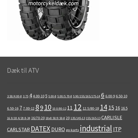
Dæk til ATV
6
4
5
4.00-10
6.00-9
6.50-10
3.50/4.00-8
3.75
5.00-8
5.00/5.70-8
5.90/155/165/175-14
12
8
10
14
9
15
11
7
16
16.5
6.50-16
7.00-12
12.5/80-18
10.0/80-12
CARLISLE
16/70-20
20
16.9/18.4/20.8-34
18x8.50/9.50-8
135/145-13
155/165-13
industrial
DATEX
ITP
DURO
CARLSTAR
go-karts