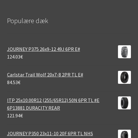
Populære dæk
JOURNEY P375 26x9-12 49J 6PR E#
124.03
€
Carlstar Trail Wolf 20x7-8 2PR TL E#
84.53
€
ITP 25x10.00R12 (255/65R12) 50N 6PR TL #E
6P13881 DURACITY REAR
121.94
€
JOURNEY P350 23x11-10 20F 6PR TL NHS