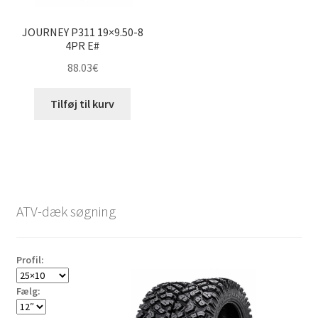
JOURNEY P311 19×9.50-8
4PR E#
88.03
€
Tilføj til kurv
ATV-dæk søgning
Profil:
Fælg: