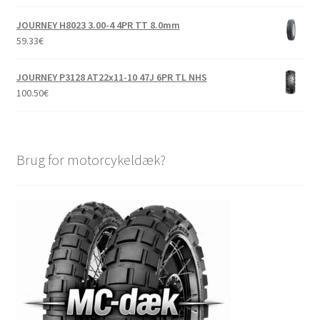
JOURNEY H8023 3.00-4 4PR TT 8.0mm
59.33
€
JOURNEY P3128 AT22x11-10 47J 6PR TL NHS
100.50
€
Brug for motorcykeldæk?