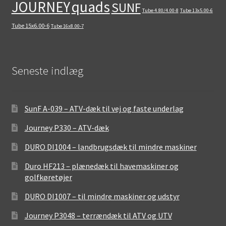
quads
JOURNEY
SUNF
Tube 4.80/4.00-8
Tube 13x5.00-6
Tube 15x6.00-6
Tube 16x8.00-7
Seneste indlæg
SunF A-039 – ATV-dæk til vej og faste underlag
Journey P330 – ATV-dæk
DURO DI1004 – landbrugsdæk til mindre maskiner
Duro HF213 – plænedæk til havemaskiner og
golfkøretøjer
DURO DI1007 – til mindre maskiner og udstyr
Journey P3048 – terrændæk til ATV og UTV