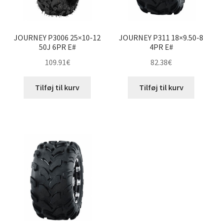
JOURNEY P3006 25×10-12
JOURNEY P311 18×9.50-8
50J 6PR E#
4PR E#
109.91
€
82.38
€
Tilføj til kurv
Tilføj til kurv