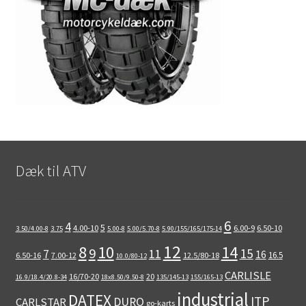
Dæk til ATV
6
4
5
4.00-10
6.00-9
6.50-10
3.50/4.00-8
3.75
5.00-8
5.00/5.70-8
5.90/155/165/175-14
12
8
10
14
9
15
11
7
16
16.5
6.50-16
7.00-12
12.5/80-18
10.0/80-12
CARLISLE
16/70-20
20
16.9/18.4/20.8-34
18x8.50/9.50-8
135/145-13
155/165-13
industrial
DATEX
ITP
DURO
CARLSTAR
go-karts