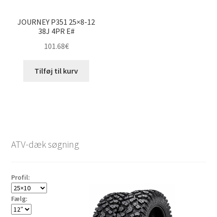
JOURNEY P351 25×8-12
38J 4PR E#
101.68
€
Tilføj til kurv
ATV-dæk søgning
Profil:
Fælg: