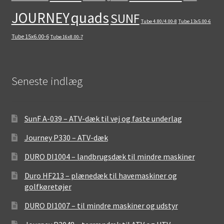
quads
JOURNEY
SUNF
Tube 4.80/4.00-8
Tube 13x5.00-6
Tube 15x6.00-6
Tube 16x8.00-7
Seneste indlæg
SunF A-039 – ATV-dæk til vej og faste underlag
Journey P330 – ATV-dæk
DURO DI1004 – landbrugsdæk til mindre maskiner
Duro HF213 – plænedæk til havemaskiner og
golfkøretøjer
DURO DI1007 – til mindre maskiner og udstyr