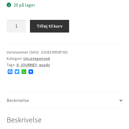
20 på lager
JOURNEY
Tilføj til kurv
P361
19x9.50-
8
36J
Varenummer (SKU):
JOU819950P361
Kategori:
Uncategorized
4PR
Tags:
8
,
JOURNEY
,
quads
TL
F
T
W
NHS
a
w
h
antal
c
i
a
e
t
t
b
t
s
o
e
A
o
r
p
Beskrivelse
k
p
Beskrivelse