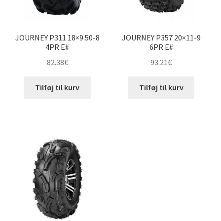
JOURNEY P311 18×9.50-8
JOURNEY P357 20×11-9
4PR E#
6PR E#
82.38
€
93.21
€
Tilføj til kurv
Tilføj til kurv