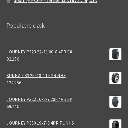
Journey P3048 – terrændæk til ATV og UTV
Populære dæk
JOURNEY P323 22x11.00-8 4PR E#
82.15
€
SUNF A-033 25x10-11 6PR NHS
124.28
€
JOURNEY P322 16x8-7 20F 4PR E#
69.44
€
JOURNEY P350 19x7-8 4PR TL NHS