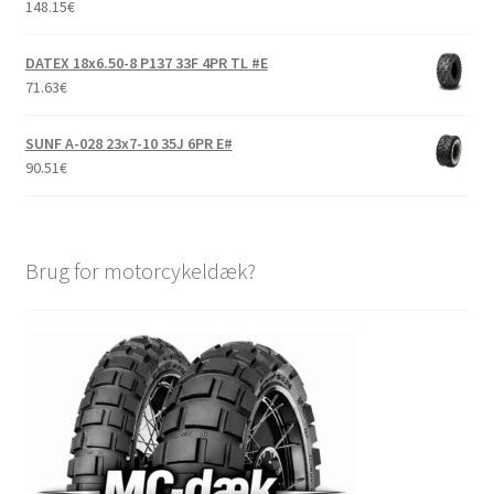
148.15
€
DATEX 18x6.50-8 P137 33F 4PR TL #E
71.63
€
SUNF A-028 23x7-10 35J 6PR E#
90.51
€
Brug for motorcykeldæk?