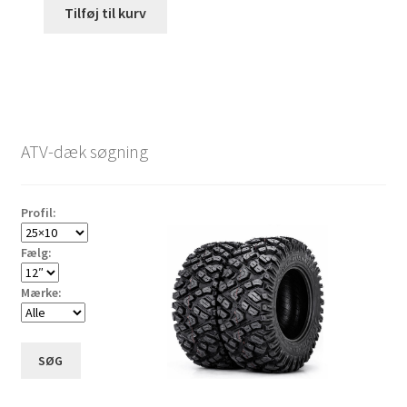
Tilføj til kurv
ATV-dæk søgning
Profil:
Fælg:
Mærke:
SØG