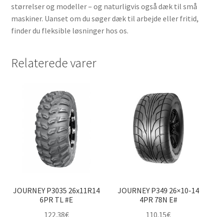
størrelser og modeller – og naturligvis også dæk til små
maskiner. Uanset om du søger dæk til arbejde eller fritid,
finder du fleksible løsninger hos os.
Relaterede varer
JOURNEY P3035 26x11R14
JOURNEY P349 26×10-14
6PR TL #E
4PR 78N E#
122.38
€
110.15
€