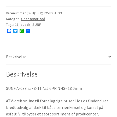
25x8-
11
Varenummer (SKU):
SUQ125800A033
Kategori:
Uncategorized
6PR
Tags:
11
,
quads
,
SUNF
NHS
F
T
W
antal
a
w
h
c
i
a
e
t
t
b
t
s
o
e
A
o
r
p
Beskrivelse
k
p
Beskrivelse
SUNF A-033 25×8-11 45J 6PR NHS- 18.0mm
ATV-dæk online til fordelagtige priser. Hos os finder du et
bredt udvalg af dæk til både terrænkørsel og kørsel på
asfalt. Vi tilbyder et stort sortiment af producenter,