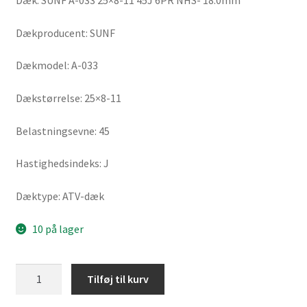
Dæk: SUNF A-033 25×8-11 45J 6PR NHS- 18.0mm
Dækproducent: SUNF
Dækmodel: A-033
Dækstørrelse: 25×8-11
Belastningsevne: 45
Hastighedsindeks: J
Dæktype: ATV-dæk
10 på lager
SUNF
Tilføj til kurv
A-
033