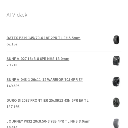
ATV-dæk
DATEX P319 145/70-6 18F 2PR TL E# 5.5mm
62.15
€
SUNF A-027 16x8-8 6PR NHS 13.0mm
79.21
€
SUNF A-048-1 26x11-12 WARRIOR 70J 6PR E#
149.58
€
DURO DI2037 FRONTIER 25x8R12 43N 6PR E# TL
137.16
€
JOURNEY P832 20x8.50-8 78B 4PR TL NHS 8.0mm
86.63
€