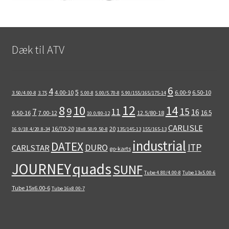
Dæk til ATV
6
4
5
4.00-10
6.00-9
6.50-10
3.50/4.00-8
3.75
5.00-8
5.00/5.70-8
5.90/155/165/175-14
12
8
10
14
9
15
11
7
16
16.5
6.50-16
7.00-12
12.5/80-18
10.0/80-12
CARLISLE
16/70-20
20
16.9/18.4/20.8-34
18x8.50/9.50-8
135/145-13
155/165-13
industrial
DATEX
ITP
DURO
CARLSTAR
go-karts
quads
JOURNEY
SUNF
Tube 4.80/4.00-8
Tube 13x5.00-6
Tube 15x6.00-6
Tube 16x8.00-7