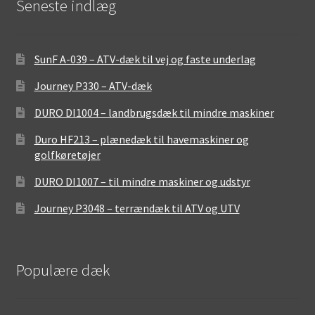
Seneste indlæg
SunF A-039 – ATV-dæk til vej og faste underlag
Journey P330 – ATV-dæk
DURO DI1004 – landbrugsdæk til mindre maskiner
Duro HF213 – plænedæk til havemaskiner og
golfkøretøjer
DURO DI1007 – til mindre maskiner og udstyr
Journey P3048 – terrændæk til ATV og UTV
Populære dæk