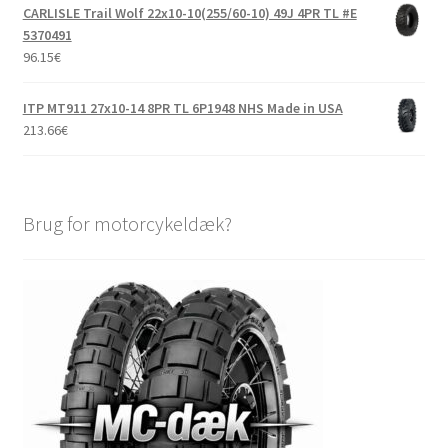
CARLISLE Trail Wolf 22x10-10(255/60-10) 49J 4PR TL #E
5370491
96.15
€
ITP MT911 27x10-14 8PR TL 6P1948 NHS Made in USA
213.66
€
Brug for motorcykeldæk?