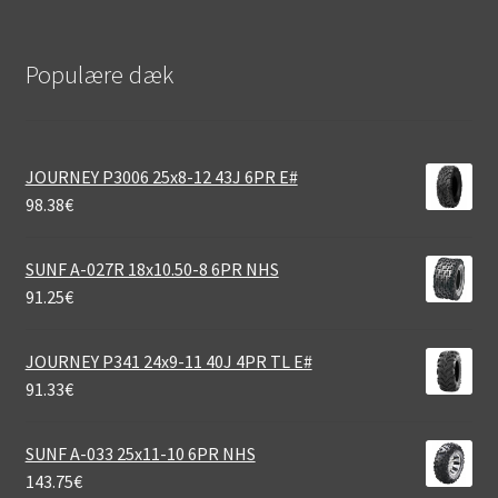
Populære dæk
JOURNEY P3006 25x8-12 43J 6PR E#
98.38
€
SUNF A-027R 18x10.50-8 6PR NHS
91.25
€
JOURNEY P341 24x9-11 40J 4PR TL E#
91.33
€
SUNF A-033 25x11-10 6PR NHS
143.75
€