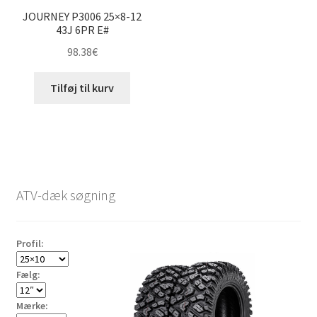
JOURNEY P3006 25×8-12
43J 6PR E#
98.38
€
Tilføj til kurv
ATV-dæk søgning
Profil:
Fælg:
Mærke: