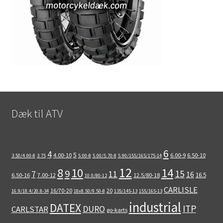
Dæk til ATV
6
4
5
4.00-10
6.00-9
6.50-10
3.50/4.00-8
3.75
5.00-8
5.00/5.70-8
5.90/155/165/175-14
12
8
10
14
9
15
11
7
16
16.5
6.50-16
7.00-12
12.5/80-18
10.0/80-12
CARLISLE
16/70-20
20
16.9/18.4/20.8-34
18x8.50/9.50-8
135/145-13
155/165-13
industrial
DATEX
ITP
DURO
CARLSTAR
go-karts