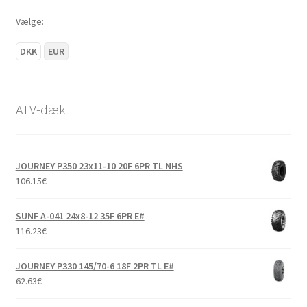
Vælge:
DKK
EUR
ATV-dæk
JOURNEY P350 23x11-10 20F 6PR TL NHS
106.15
€
SUNF A-041 24x8-12 35F 6PR E#
116.23
€
JOURNEY P330 145/70-6 18F 2PR TL E#
62.63
€