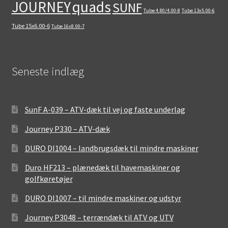
quads
JOURNEY
SUNF
Tube 4.80/4.00-8
Tube 13x5.00-6
Tube 15x6.00-6
Tube 16x8.00-7
Seneste indlæg
SunF A-039 – ATV-dæk til vej og faste underlag
Journey P330 – ATV-dæk
DURO DI1004 – landbrugsdæk til mindre maskiner
Duro HF213 – plænedæk til havemaskiner og
golfkøretøjer
DURO DI1007 – til mindre maskiner og udstyr
Journey P3048 – terrændæk til ATV og UTV