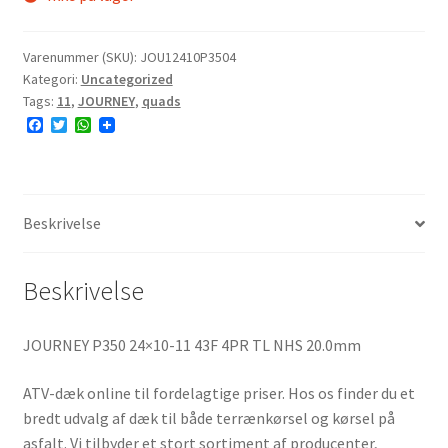
Varenummer (SKU):
JOU12410P3504
Kategori:
Uncategorized
Tags:
11
,
JOURNEY
,
quads
F
T
W
a
w
h
c
i
a
e
t
t
b
t
s
o
e
A
o
r
p
Beskrivelse
k
p
Beskrivelse
JOURNEY P350 24×10-11 43F 4PR TL NHS 20.0mm
ATV-dæk online til fordelagtige priser. Hos os finder du et
bredt udvalg af dæk til både terrænkørsel og kørsel på
asfalt. Vi tilbyder et stort sortiment af producenter,