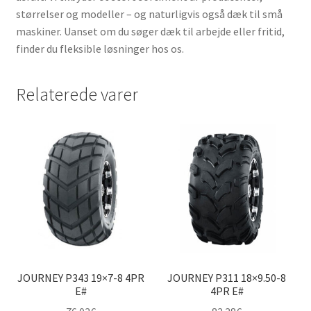
størrelser og modeller – og naturligvis også dæk til små
maskiner. Uanset om du søger dæk til arbejde eller fritid,
finder du fleksible løsninger hos os.
Relaterede varer
JOURNEY P343 19×7-8 4PR
JOURNEY P311 18×9.50-8
E#
4PR E#