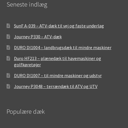
Seneste indlæg
SunF A-039 – ATV-dæk til vej og faste underlag
Journey P330 – ATV-dæk
DURO DI1004 – landbrugsdæk til mindre maskiner
Duro HF213 – plænedæk til havemaskiner og
golfkøretøjer
DURO DI1007 – til mindre maskiner og udstyr
Journey P3048 – terrændæk til ATV og UTV
Populære dæk