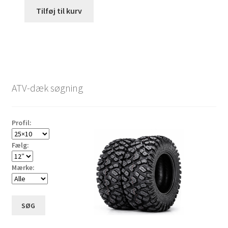
Tilføj til kurv
ATV-dæk søgning
Profil:
Fælg:
Mærke:
SØG