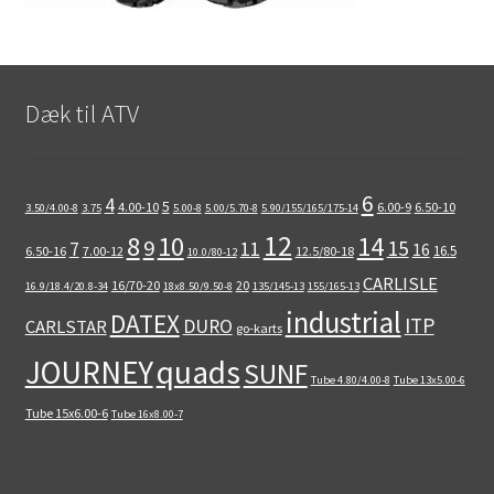
Dæk til ATV
6
4
5
4.00-10
6.00-9
6.50-10
3.50/4.00-8
3.75
5.00-8
5.00/5.70-8
5.90/155/165/175-14
12
8
10
14
9
15
11
7
16
16.5
6.50-16
7.00-12
12.5/80-18
10.0/80-12
CARLISLE
16/70-20
20
16.9/18.4/20.8-34
18x8.50/9.50-8
135/145-13
155/165-13
industrial
DATEX
ITP
DURO
CARLSTAR
go-karts
quads
JOURNEY
SUNF
Tube 4.80/4.00-8
Tube 13x5.00-6
Tube 15x6.00-6
Tube 16x8.00-7