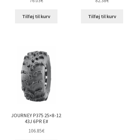
76.03
€
82.38
€
Tilføj til kurv
Tilføj til kurv
JOURNEY P375 25×8-12
43J 6PR E#
106.85
€