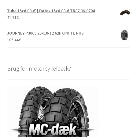
Tube 15x6.00-6)] Datex 15x6.00-6 TR87 06-0704
41.71
€
JOURNEY P3068 25x10-12 62F 6PR TL NHS
105.44
€
Brug for motorcykeldæk?