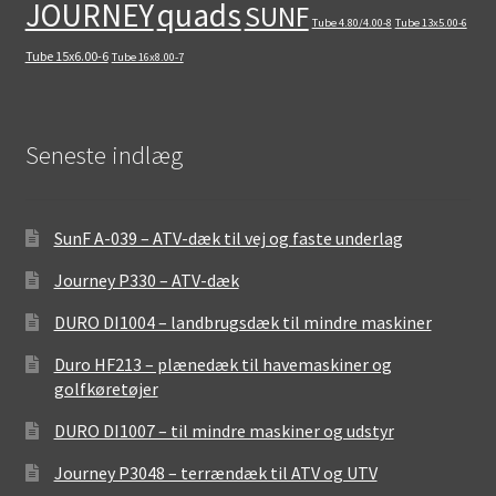
quads
JOURNEY
SUNF
Tube 4.80/4.00-8
Tube 13x5.00-6
Tube 15x6.00-6
Tube 16x8.00-7
Seneste indlæg
SunF A-039 – ATV-dæk til vej og faste underlag
Journey P330 – ATV-dæk
DURO DI1004 – landbrugsdæk til mindre maskiner
Duro HF213 – plænedæk til havemaskiner og
golfkøretøjer
DURO DI1007 – til mindre maskiner og udstyr
Journey P3048 – terrændæk til ATV og UTV