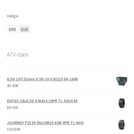
Vælge:
DKK
EUR
ATV-dæk
6.50-10)] Datex 6.50-10 V30219 06-1649
45.40
€
DATEX 18x8.50-8 M414 10PR TL 93A4 #E
86.93
€
JOURNEY P3139 30x10R15 63M 8PR TL NHS
159.80
€