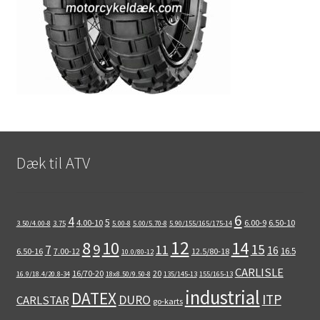
Dæk til ATV
6
4
5
4.00-10
6.00-9
6.50-10
3.50/4.00-8
3.75
5.00-8
5.00/5.70-8
5.90/155/165/175-14
12
8
10
14
9
15
11
7
16
16.5
6.50-16
7.00-12
12.5/80-18
10.0/80-12
CARLISLE
16/70-20
20
16.9/18.4/20.8-34
18x8.50/9.50-8
135/145-13
155/165-13
industrial
DATEX
ITP
DURO
CARLSTAR
go-karts