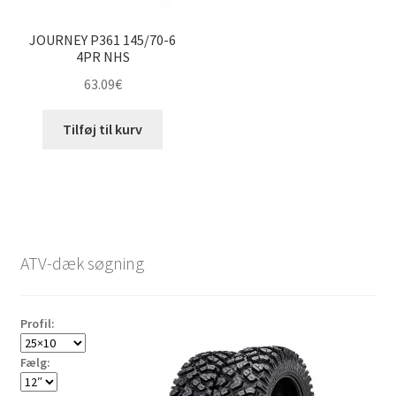
JOURNEY P361 145/70-6
4PR NHS
63.09
€
Tilføj til kurv
ATV-dæk søgning
Profil:
Fælg: