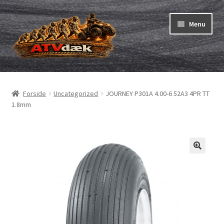
Spring
Spring
Menu
til
til
navigation
indhold
ATV-dæk
Udfold
underm
Små maskiner
Udfold
Forside
Uncategorized
JOURNEY P301A 4.00-6 52A3 4PR TT
underm
1.8mm
Dækslanger
Udfold
underm
Karting
Vejledning
Udfold
underm