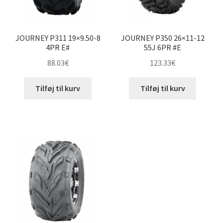
JOURNEY P311 19×9.50-8
JOURNEY P350 26×11-12
4PR E#
55J 6PR #E
88.03
€
123.33
€
Tilføj til kurv
Tilføj til kurv