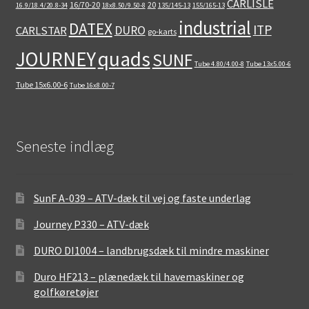
CARLISLE
16/70-20
20
16.9/18.4/20.8-34
18x8.50/9.50-8
135/145-13
155/165-13
industrial
DATEX
ITP
DURO
CARLSTAR
go-karts
quads
JOURNEY
SUNF
Tube 4.80/4.00-8
Tube 13x5.00-6
Tube 15x6.00-6
Tube 16x8.00-7
Seneste indlæg
SunF A-039 – ATV-dæk til vej og faste underlag
Journey P330 – ATV-dæk
DURO DI1004 – landbrugsdæk til mindre maskiner
Duro HF213 – plænedæk til havemaskiner og
golfkøretøjer