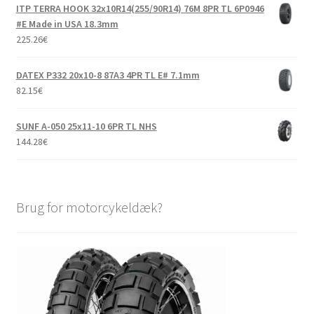
ITP TERRA HOOK 32x10R14(255/90R14) 76M 8PR TL 6P0946
#E Made in USA 18.3mm
225.26
€
DATEX P332 20x10-8 87A3 4PR TL E# 7.1mm
82.15
€
SUNF A-050 25x11-10 6PR TL NHS
144.28
€
Brug for motorcykeldæk?