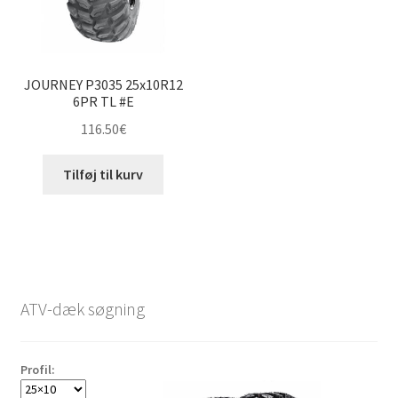
JOURNEY P3035 25x10R12
6PR TL #E
116.50
€
Tilføj til kurv
ATV-dæk søgning
Profil: