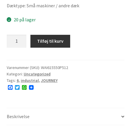
Dæktype: Små maskiner / andre dæk
20 på lager
JOURNEY
Tilføj til kurv
P512A
15x5.50-
6
45A3
Varenummer (SKU):
WAI615550P512
Kategori:
Uncategorized
2PR
Tags:
6
,
industrial
,
JOURNEY
TL
F
T
W
NHS
a
w
h
4.5mm
c
i
a
e
t
t
antal
b
t
s
o
e
A
o
r
p
Beskrivelse
k
p