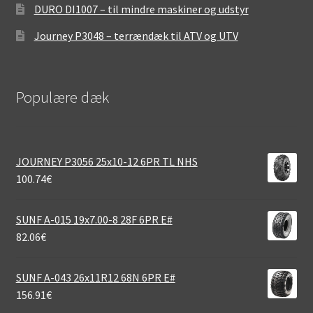
DURO DI1007 – til mindre maskiner og udstyr
Journey P3048 – terrændæk til ATV og UTV
Populære dæk
JOURNEY P3056 25x10-12 6PR TL NHS
100.74
€
SUNF A-015 19x7.00-8 28F 6PR E#
82.06
€
SUNF A-043 26x11R12 68N 6PR E#
156.91
€