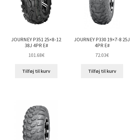
JOURNEY P351 25×8-12
JOURNEY P330 19×7-8 25J
38J 4PR E#
4PR E#
101.68
€
72.03
€
Tilføj til kurv
Tilføj til kurv