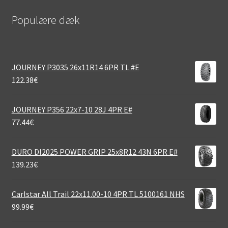
Populære dæk
JOURNEY P3035 26x11R14 6PR TL #E
122.38
€
JOURNEY P356 22x7-10 28J 4PR E#
77.44
€
DURO DI2025 POWER GRIP 25x8R12 43N 6PR E#
139.23
€
Carlstar All Trail 22x11.00-10 4PR TL 5100161 NHS
99.99
€