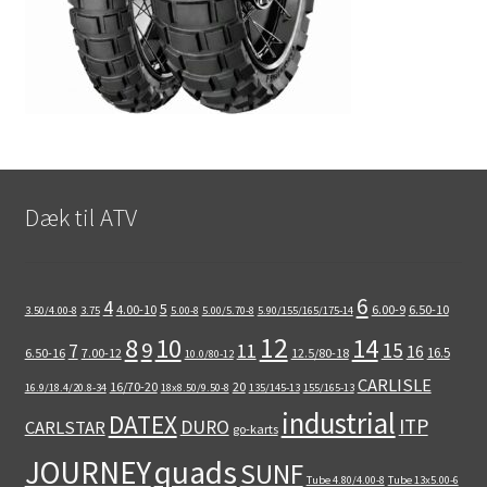
Dæk til ATV
6
4
5
4.00-10
6.00-9
6.50-10
3.50/4.00-8
3.75
5.00-8
5.00/5.70-8
5.90/155/165/175-14
12
8
10
14
9
15
11
7
16
16.5
6.50-16
7.00-12
12.5/80-18
10.0/80-12
CARLISLE
16/70-20
20
16.9/18.4/20.8-34
18x8.50/9.50-8
135/145-13
155/165-13
industrial
DATEX
ITP
DURO
CARLSTAR
go-karts
quads
JOURNEY
SUNF
Tube 4.80/4.00-8
Tube 13x5.00-6