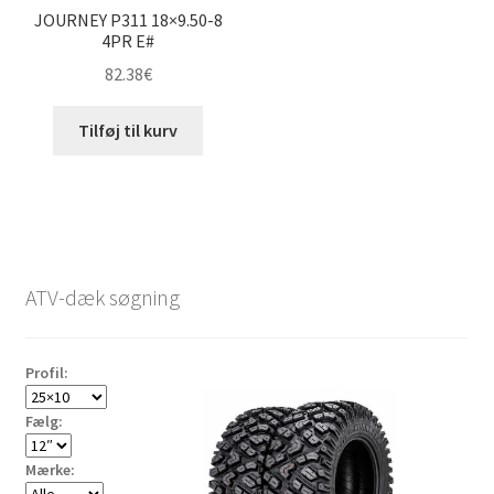
JOURNEY P311 18×9.50-8
4PR E#
82.38
€
Tilføj til kurv
ATV-dæk søgning
Profil:
Fælg:
Mærke: