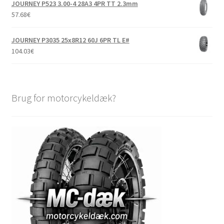
JOURNEY P523 3.00-4 28A3 4PR TT 2.3mm
57.68
€
JOURNEY P3035 25x8R12 60J 6PR TL E#
104.03
€
Brug for motorcykeldæk?