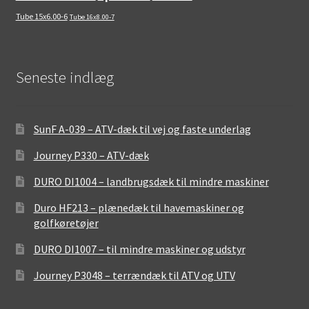
Tube 15x6.00-6
Tube 16x8.00-7
Seneste indlæg
SunF A-039 – ATV-dæk til vej og faste underlag
Journey P330 – ATV-dæk
DURO DI1004 – landbrugsdæk til mindre maskiner
Duro HF213 – plænedæk til havemaskiner og
golfkøretøjer
DURO DI1007 – til mindre maskiner og udstyr
Journey P3048 – terrændæk til ATV og UTV