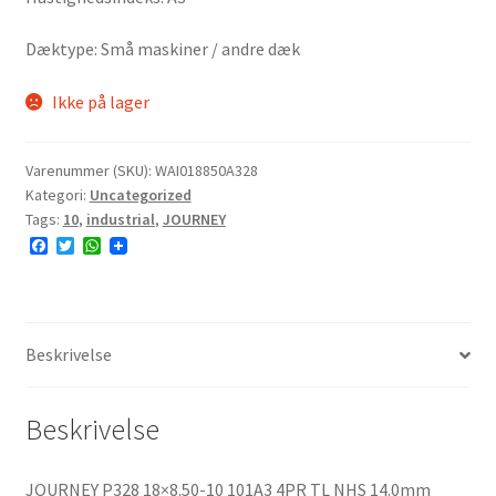
Dæktype: Små maskiner / andre dæk
Ikke på lager
Varenummer (SKU):
WAI018850A328
Kategori:
Uncategorized
Tags:
10
,
industrial
,
JOURNEY
F
T
W
a
w
h
c
i
a
e
t
t
b
t
s
o
e
A
o
r
p
Beskrivelse
k
p
Beskrivelse
JOURNEY P328 18×8.50-10 101A3 4PR TL NHS 14.0mm