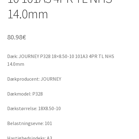
14.0mm
80.98
€
Dæk: JOURNEY P328 18×8.50-10 101A3 4PR TL NHS
14.0mm
Dækproducent: JOURNEY
Dækmodel: P328
Dækstørrelse: 18X8.50-10
Belastningsevne: 101
Hastighedsindeks: A3