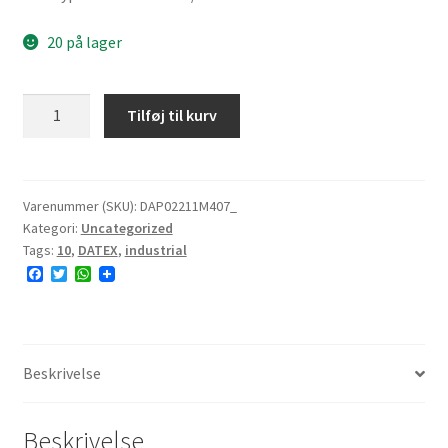
20 på lager
DATEX
Tilføj til kurv
22x11-
10
M407
6PR
Varenummer (SKU):
DAP02211M407_
Kategori:
Uncategorized
TL
Tags:
10
,
DATEX
,
industrial
92A4
F
T
W
#E
a
w
h
antal
c
i
a
e
t
t
b
t
s
o
e
A
o
r
p
Beskrivelse
k
p
Beskrivelse