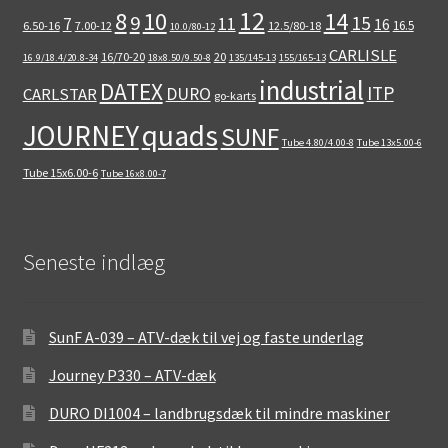
12
8
10
14
9
15
11
7
16
16.5
6.50-16
7.00-12
12.5/80-18
10.0/80-12
CARLISLE
16/70-20
20
16.9/18.4/20.8-34
18x8.50/9.50-8
135/145-13
155/165-13
industrial
DATEX
ITP
DURO
CARLSTAR
go-karts
quads
JOURNEY
SUNF
Tube 4.80/4.00-8
Tube 13x5.00-6
Tube 15x6.00-6
Tube 16x8.00-7
Seneste indlæg
SunF A-039 – ATV-dæk til vej og faste underlag
Journey P330 – ATV-dæk
DURO DI1004 – landbrugsdæk til mindre maskiner