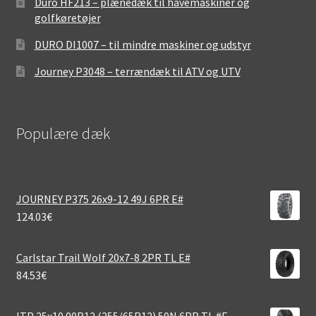
Duro HF213 – plænedæk til havemaskiner og
golfkøretøjer
DURO DI1007 – til mindre maskiner og udstyr
Journey P3048 – terrændæk til ATV og UTV
Populære dæk
JOURNEY P375 26x9-12 49J 6PR E#
124.03
€
Carlstar Trail Wolf 20x7-8 2PR TL E#
84.53
€
ITP 25x10.00R12 (255/65R12) 50N 6PR TL #E