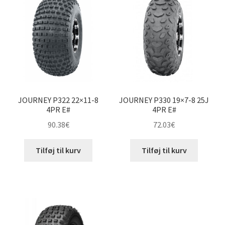
JOURNEY P322 22×11-8
JOURNEY P330 19×7-8 25J
4PR E#
4PR E#
90.38
€
72.03
€
Tilføj til kurv
Tilføj til kurv