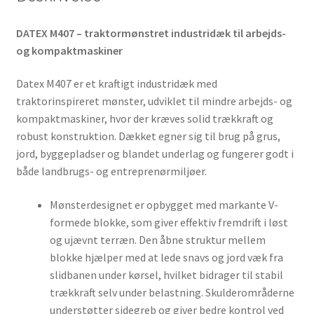
DATEX M407 – traktormønstret industridæk til arbejds-
og kompaktmaskiner
Datex M407 er et kraftigt industridæk med
traktorinspireret mønster, udviklet til mindre arbejds- og
kompaktmaskiner, hvor der kræves solid trækkraft og
robust konstruktion. Dækket egner sig til brug på grus,
jord, byggepladser og blandet underlag og fungerer godt i
både landbrugs- og entreprenørmiljøer.
Mønsterdesignet er opbygget med markante V-
formede blokke, som giver effektiv fremdrift i løst
og ujævnt terræn. Den åbne struktur mellem
blokke hjælper med at lede snavs og jord væk fra
slidbanen under kørsel, hvilket bidrager til stabil
trækkraft selv under belastning. Skulderområderne
understøtter sidegreb og giver bedre kontrol ved