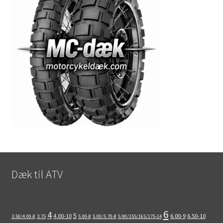
Dæk til ATV
6
4
5
4.00-10
6.00-9
6.50-10
3.50/4.00-8
3.75
5.00-8
5.00/5.70-8
5.90/155/165/175-14