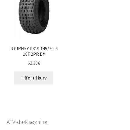
JOURNEY P319 145/70-6
18F 2PR E#
62.38
€
Tilføj til kurv
ATV-dæk søgning