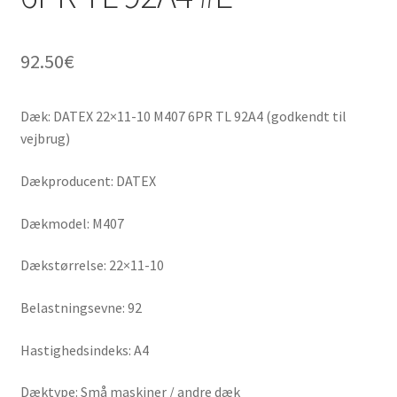
92.50
€
Dæk: DATEX 22×11-10 M407 6PR TL 92A4 (godkendt til
vejbrug)
Dækproducent: DATEX
Dækmodel: M407
Dækstørrelse: 22×11-10
Belastningsevne: 92
Hastighedsindeks: A4
Dæktype: Små maskiner / andre dæk