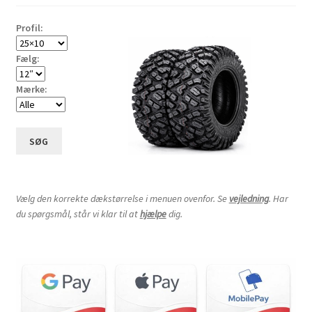
Profil:
Fælg:
Mærke:
SØG
Vælg den korrekte dækstørrelse i menuen ovenfor. Se
vejledning
. Har
du spørgsmål, står vi klar til at
hjælpe
dig.