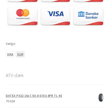
Vælge:
DKK
EUR
ATV-dæk
DATEX P332 16x7.50-8 67A3 4PR TL #E
70.63
€