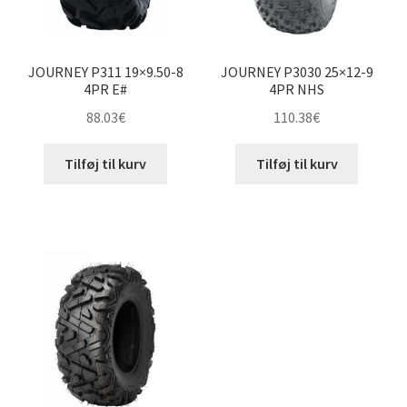
JOURNEY P311 19×9.50-8
JOURNEY P3030 25×12-9
4PR E#
4PR NHS
88.03
€
110.38
€
Tilføj til kurv
Tilføj til kurv