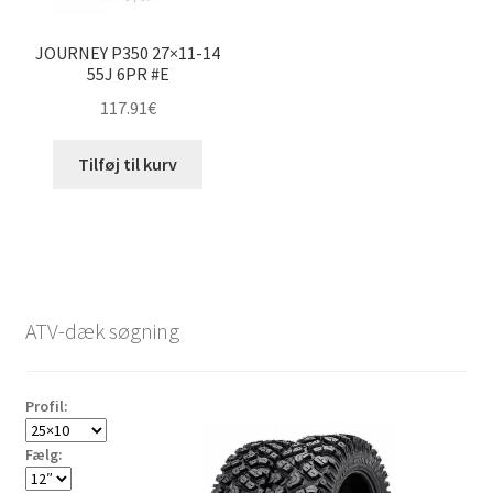
JOURNEY P350 27×11-14
55J 6PR #E
117.91
€
Tilføj til kurv
ATV-dæk søgning
Profil:
Fælg: