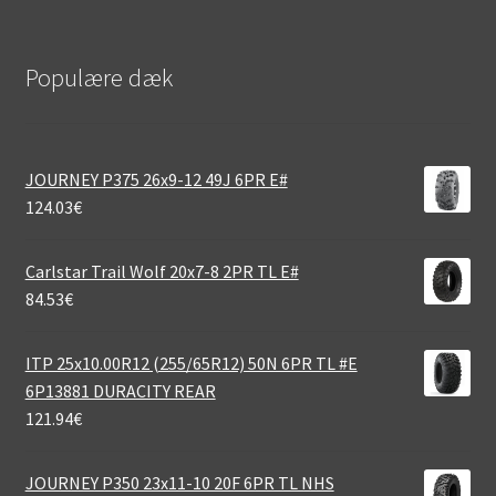
Populære dæk
JOURNEY P375 26x9-12 49J 6PR E#
124.03
€
Carlstar Trail Wolf 20x7-8 2PR TL E#
84.53
€
ITP 25x10.00R12 (255/65R12) 50N 6PR TL #E
6P13881 DURACITY REAR
121.94
€
JOURNEY P350 23x11-10 20F 6PR TL NHS