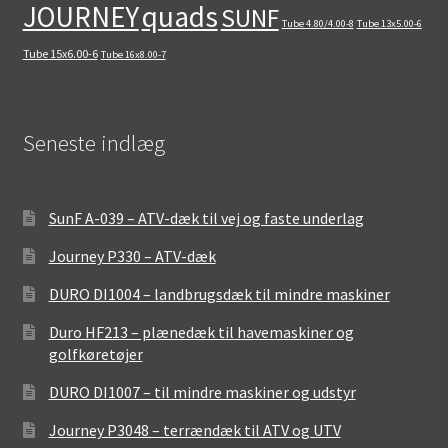
quads
JOURNEY
SUNF
Tube 4.80/4.00-8
Tube 13x5.00-6
Tube 15x6.00-6
Tube 16x8.00-7
Seneste indlæg
SunF A-039 – ATV-dæk til vej og faste underlag
Journey P330 – ATV-dæk
DURO DI1004 – landbrugsdæk til mindre maskiner
Duro HF213 – plænedæk til havemaskiner og
golfkøretøjer
DURO DI1007 – til mindre maskiner og udstyr
Journey P3048 – terrændæk til ATV og UTV