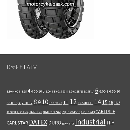
Dæk til ATV
6
4
5
4.00-10
6.00-9
6.50-10
3.50/4.00-8
3.75
5.00-8
5.00/5.70-8
5.90/155/165/175-14
12
8
10
14
9
15
11
7
16
16.5
6.50-16
7.00-12
12.5/80-18
10.0/80-12
CARLISLE
16/70-20
20
16.9/18.4/20.8-34
18x8.50/9.50-8
135/145-13
155/165-13
industrial
DATEX
ITP
DURO
CARLSTAR
go-karts