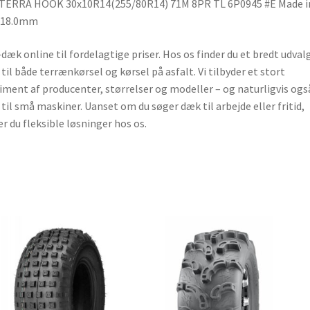
 TERRA HOOK 30x10R14(255/80R14) 71M 8PR TL 6P0945 #E Made i
 18.0mm
dæk online til fordelagtige priser. Hos os finder du et bredt udvalg
til både terrænkørsel og kørsel på asfalt. Vi tilbyder et stort
iment af producenter, størrelser og modeller – og naturligvis ogs
til små maskiner. Uanset om du søger dæk til arbejde eller fritid,
er du fleksible løsninger hos os.