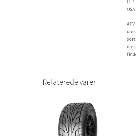
ITP
USA
ATV-
dæk 
sort
dæk 
find
Relaterede varer