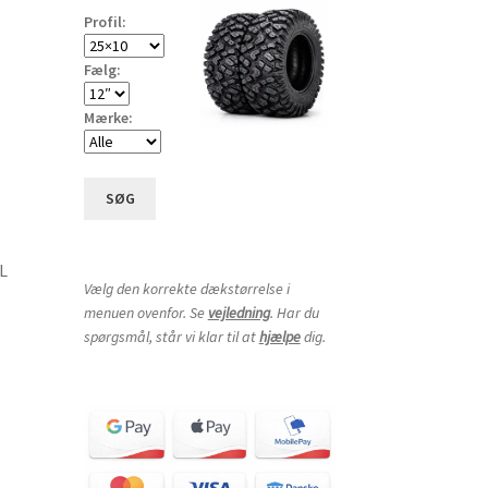
Profil:
Fælg:
Mærke:
SØG
L
Vælg den korrekte dækstørrelse i
menuen ovenfor. Se
vejledning
. Har du
spørgsmål, står vi klar til at
hjælpe
dig.