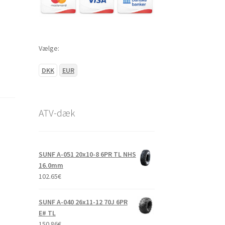
Vælge:
DKK
EUR
ATV-dæk
SUNF A-051 20x10-8 6PR TL NHS
16.0mm
102.65
€
SUNF A-040 26x11-12 70J 6PR
E# TL
150.86
€