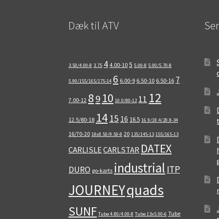
Dæk til ATV
Sen
4
5
4.00-10
3.50/4.00-8
3.75
5.00-8
5.00/5.70-8
6
7
6.00-9
6.50-10
6.50-16
5.90/155/165/175-14
12
8
10
9
11
7.00-12
10.0/80-12
14
15
16
16.5
12.5/80-18
16.9/18.4/20.8-34
16/70-20
20
18x8.50/9.50-8
135/145-13
155/165-13
DATEX
CARLISLE
CARLSTAR
industrial
ITP
DURO
go-karts
quads
JOURNEY
SUNF
Tube
Tube 4.80/4.00-8
Tube 13x5.00-6