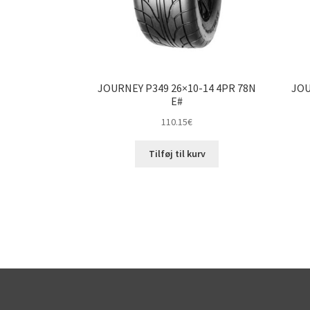
JOURNEY P349 26×10-14 4PR 78N
JOU
E#
110.15
€
Tilføj til kurv