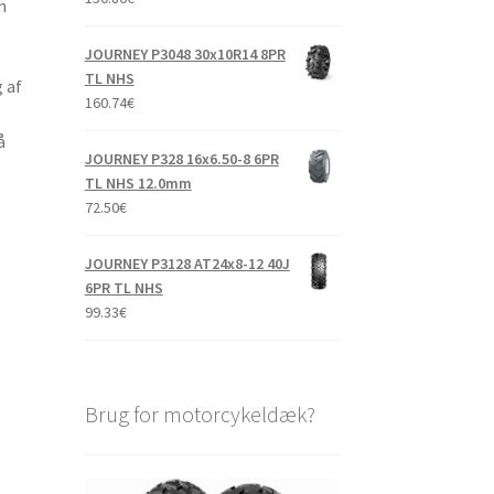
n
JOURNEY P3048 30x10R14 8PR
TL NHS
 af
160.74
€
å
JOURNEY P328 16x6.50-8 6PR
TL NHS 12.0mm
72.50
€
JOURNEY P3128 AT24x8-12 40J
6PR TL NHS
99.33
€
Brug for motorcykeldæk?