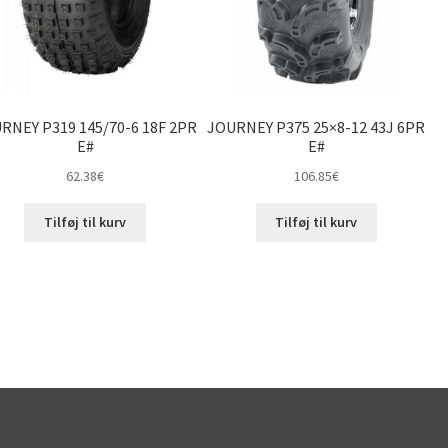
RNEY P319 145/70-6 18F 2PR
JOURNEY P375 25×8-12 43J 6PR
E#
E#
62.38
€
106.85
€
Tilføj til kurv
Tilføj til kurv