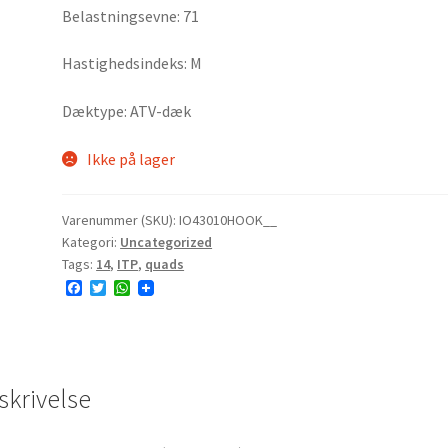
Belastningsevne: 71
Hastighedsindeks: M
Dæktype: ATV-dæk
Ikke på lager
Varenummer (SKU):
IO43010HOOK__
Kategori:
Uncategorized
Tags:
14
,
ITP
,
quads
F
T
W
a
w
h
c
i
a
e
t
t
b
t
s
o
e
A
o
r
p
skrivelse
k
p