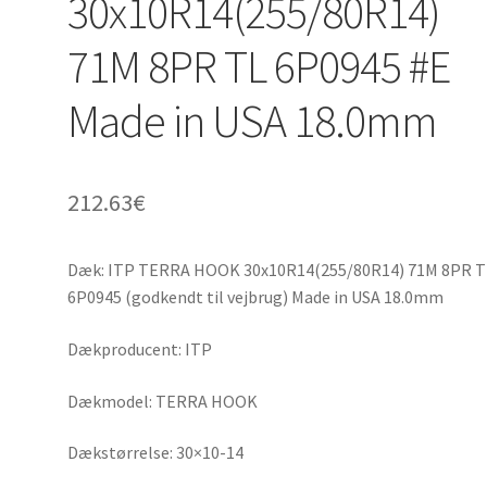
30x10R14(255/80R14)
71M 8PR TL 6P0945 #E
Made in USA 18.0mm
212.63
€
Dæk: ITP TERRA HOOK 30x10R14(255/80R14) 71M 8PR T
6P0945 (godkendt til vejbrug) Made in USA 18.0mm
Dækproducent: ITP
Dækmodel: TERRA HOOK
Dækstørrelse: 30×10-14