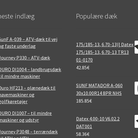
este indlæg
Populære dæk
SunF A-039 – ATV-dæk til vej
175/185-13, 6.70-13)] Datex
og faste underlag
175/185-13, 6.70-13 TR13
Journey P330 – ATV-dæk
01-0170
42.85
€
DURO DI1004 – landbrugsdæk
til mindre maskiner
SUNF MATADOR A-060
Duro HF213 – plænedæk til
30x10.00R14 8PR NHS
havemaskiner og
185.85
€
golfkøretøjer
DURO DI1007 – til mindre
Datex 4.00-10 V6.02.2
maskiner og udstyr
DAT001
Journey P3048 – terrændæk
58.36
€