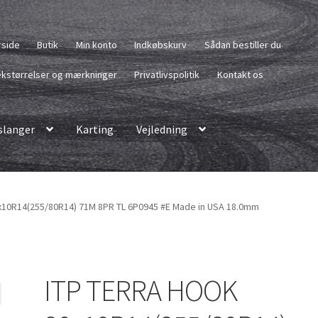
rside
Butik
Min konto
Indkøbskurv
Sådan bestiller du
kstørrelser og mærkninger
Privatlivspolitik
Kontakt os
langer
Karting
Vejledning
10R14(255/80R14) 71M 8PR TL 6P0945 #E Made in USA 18.0mm
ITP TERRA HOOK