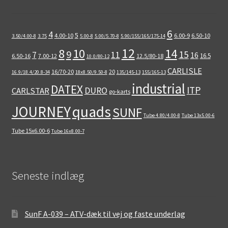
6
4
5
4.00-10
6.00-9
6.50-10
3.50/4.00-8
3.75
5.00-8
5.00/5.70-8
5.90/155/165/175-14
12
8
10
14
9
15
11
7
16
16.5
6.50-16
7.00-12
12.5/80-18
10.0/80-12
CARLISLE
16/70-20
20
16.9/18.4/20.8-34
18x8.50/9.50-8
135/145-13
155/165-13
industrial
DATEX
ITP
DURO
CARLSTAR
go-karts
quads
JOURNEY
SUNF
Tube 4.80/4.00-8
Tube 13x5.00-6
Tube 15x6.00-6
Tube 16x8.00-7
Seneste indlæg
SunF A-039 – ATV-dæk til vej og faste underlag