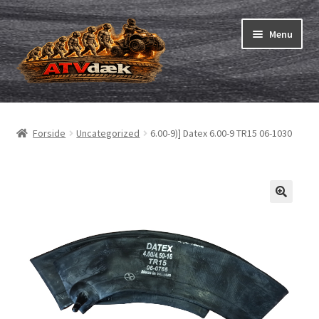
Spring
Spring
Menu
til
til
navigation
indhold
ATV-dæk
Udfold
underm
Små maskiner
Udfold
Forside
Uncategorized
6.00-9)] Datex 6.00-9 TR15 06-1030
underm
Dækslanger
Udfold
underm
Karting
Vejledning
Udfold
underm