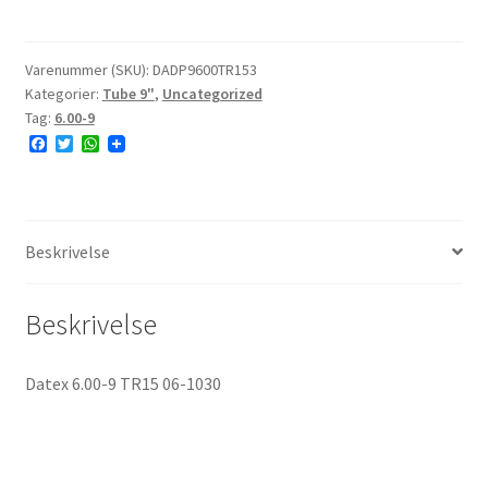
Datex
6.00-
9
Varenummer (SKU):
DADP9600TR153
Kategorier:
Tube 9"
,
Uncategorized
TR15
Tag:
6.00-9
06-
F
T
W
1030
a
w
h
antal
c
i
a
e
t
t
b
t
s
o
e
A
o
r
p
Beskrivelse
k
p
Beskrivelse
Datex 6.00-9 TR15 06-1030