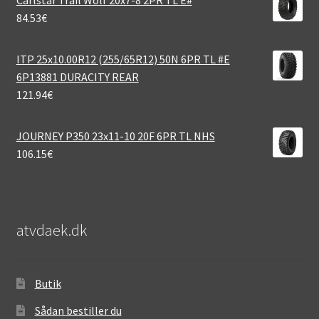
84.53
€
ITP 25x10.00R12 (255/65R12) 50N 6PR TL #E
6P13881 DURACITY REAR
121.94
€
JOURNEY P350 23x11-10 20F 6PR TL NHS
106.15
€
atvdaek.dk
Butik
Sådan bestiller du