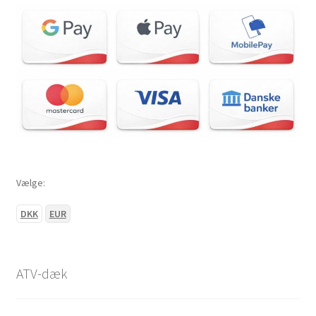
Vælge:
DKK
EUR
ATV-dæk