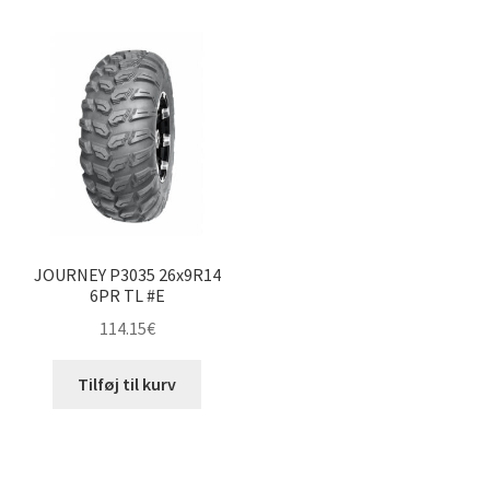
JOURNEY P3035 26x9R14
6PR TL #E
114.15
€
Tilføj til kurv