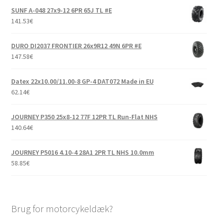
SUNF A-048 27x9-12 6PR 65J TL #E
141.53
€
DURO DI2037 FRONTIER 26x9R12 49N 6PR #E
147.58
€
Datex 22x10.00/11.00-8 GP-4 DAT072 Made in EU
62.14
€
JOURNEY P350 25x8-12 77F 12PR TL Run-Flat NHS
140.64
€
JOURNEY P5016 4.10-4 28A1 2PR TL NHS 10.0mm
58.85
€
Brug for motorcykeldæk?