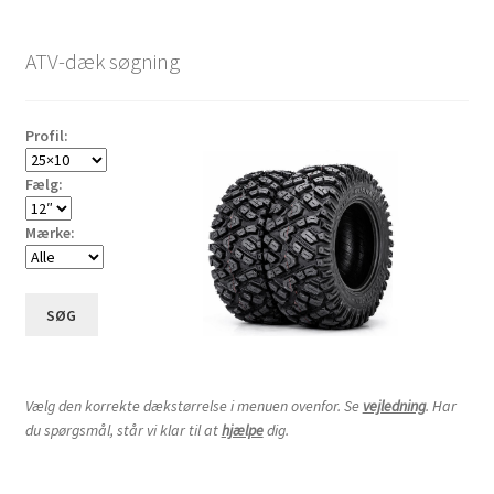
ATV-dæk søgning
Profil:
Fælg:
Mærke:
SØG
Vælg den korrekte dækstørrelse i menuen ovenfor. Se
vejledning
. Har
du spørgsmål, står vi klar til at
hjælpe
dig.