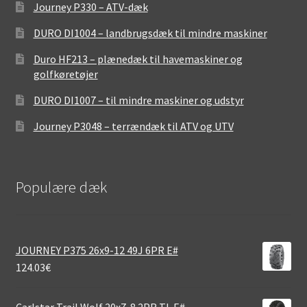
Journey P330 – ATV-dæk
DURO DI1004 – landbrugsdæk til mindre maskiner
Duro HF213 – plænedæk til havemaskiner og
golfkøretøjer
DURO DI1007 – til mindre maskiner og udstyr
Journey P3048 – terrændæk til ATV og UTV
Populære dæk
JOURNEY P375 26x9-12 49J 6PR E#
124.03
€
Carlstar Trail Wolf 20x7-8 2PR TL E#