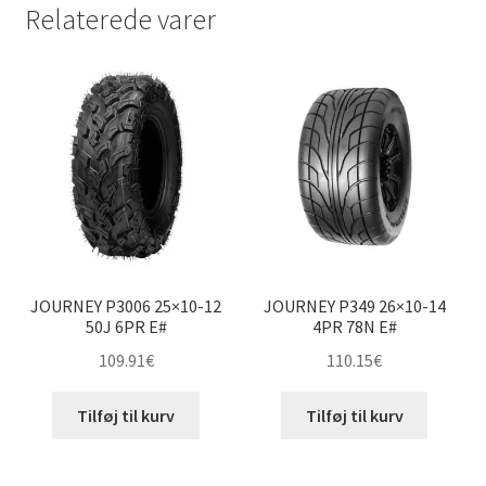
Relaterede varer
JOURNEY P3006 25×10-12
JOURNEY P349 26×10-14
50J 6PR E#
4PR 78N E#
109.91
€
110.15
€
Tilføj til kurv
Tilføj til kurv